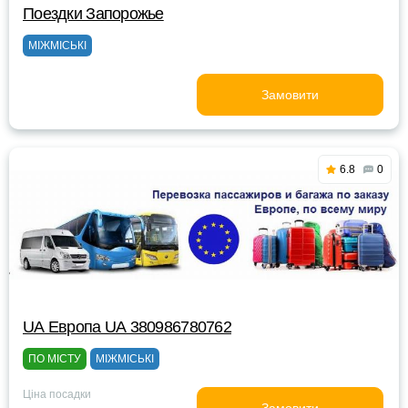
Поездки Запорожье
МІЖМІСЬКІ
Замовити
6.8
0
UА Европа UА 380986780762
ПО МІСТУ
МІЖМІСЬКІ
Ціна посадки