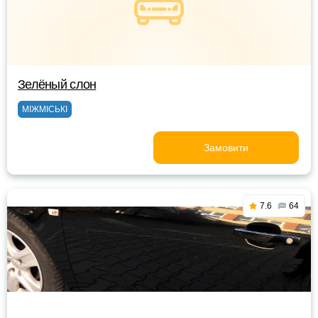
Зелёный слон
МІЖМІСЬКІ
Замовити
7.6
64