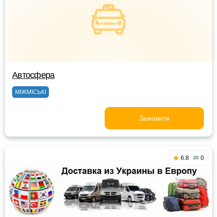
Автосфера
МІЖМІСЬКІ
Замовити
6.8
0