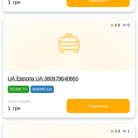
Замовити
1 грн
6.8
0
UА Европа UА 380979640660
ПО МІСТУ
МІЖМІСЬКІ
Ціна посадки
Замовити
1 грн
5.8
1