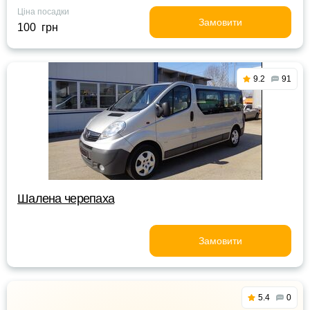
Ціна посадки
Замовити
100 грн
9.2
91
Шалена черепаха
Замовити
5.4
0