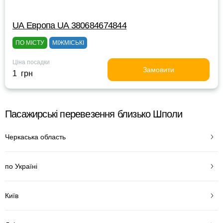
UА Европа UА 380684674844
ПО МІСТУ
МІЖМІСЬКІ
Ціна посадки
Замовити
1 грн
Пасажирські перевезення близько Шполи
Черкаська область
по Україні
Київ