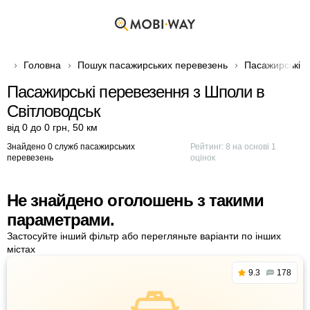
Головна
Пошук пасажирських перевезень
Пасажирські п
Пасажирські перевезення з Шполи в
Світловодськ
від 0 до 0 грн
,
50 км
Знайдено 0 служб пасажирських
Рейтинг:
8
на основі
1
перевезень
оцінок
Не знайдено оголошень з такими
параметрами.
Застосуйте інший фільтр або перегляньте варіанти по інших
містах
9.3
178