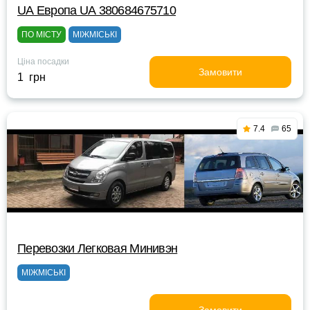
UА Европа UА 380684675710
ПО МІСТУ
МІЖМІСЬКІ
Ціна посадки
Замовити
1 грн
7.4
65
Перевозки Легковая Минивэн
МІЖМІСЬКІ