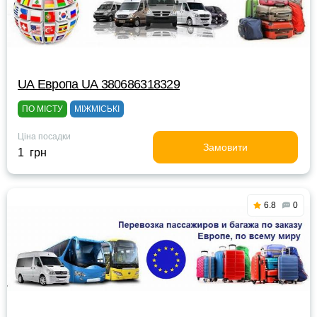
UА Европа UА 380686318329
ПО МІСТУ
МІЖМІСЬКІ
Ціна посадки
Замовити
1 грн
6.8
0