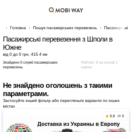
Головна
Пошук пасажирських перевезень
Пасажирські п
Пасажирські перевезення з Шполи в
Южне
від 0 до 0 грн
,
415.4 км
Знайдено 0 служб пасажирських
Рейтинг:
8
на основі
1
перевезень
оцінок
Не знайдено оголошень з такими
параметрами.
Застосуйте інший фільтр або перегляньте варіанти по інших
містах
6.8
0