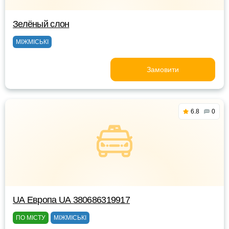
Зелёный слон
МІЖМІСЬКІ
Замовити
6.8
0
UА Европа UА 380686319917
ПО МІСТУ
МІЖМІСЬКІ