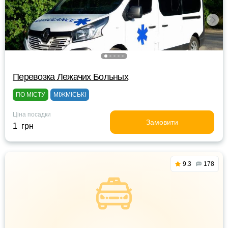
Перевозка Лежачих Больных
ПО МІСТУ
МІЖМІСЬКІ
Ціна посадки
Замовити
1 грн
9.3
178