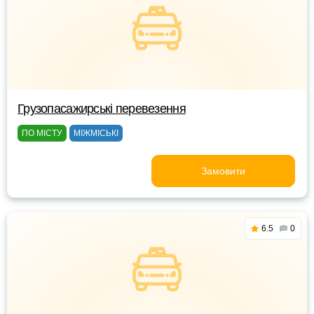
Грузопасажирські перевезення
ПО МІСТУ
МІЖМІСЬКІ
Замовити
6.5
0