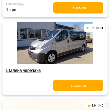
Ціна посадки
Замовити
1 грн
9.2
91
Шалена черепаха
Замовити
3.9
0