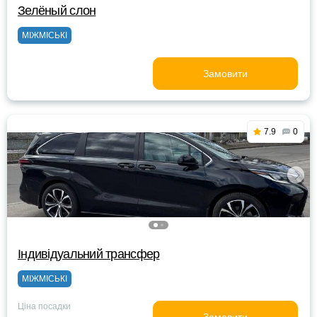
Зелёный слон
МІЖМІСЬКІ
Замовити
7.9
0
Індивідуальний трансфер
МІЖМІСЬКІ
Ціна посадки