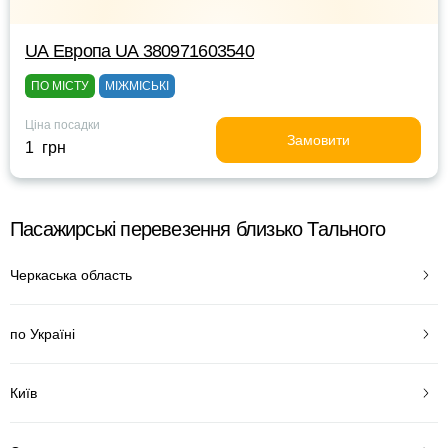
UА Европа UА 380971603540
ПО МІСТУ
МІЖМІСЬКІ
Ціна посадки
Замовити
1 грн
Пасажирські перевезення близько Тального
Черкаська область
по Україні
Київ