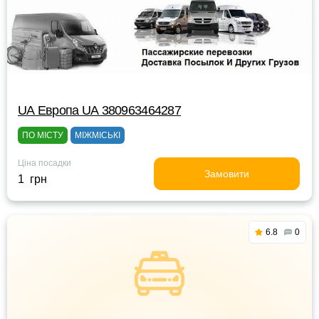
UА Европа UА 380963464287
ПО МІСТУ
МІЖМІСЬКІ
Ціна посадки
Замовити
1 грн
6.8
0