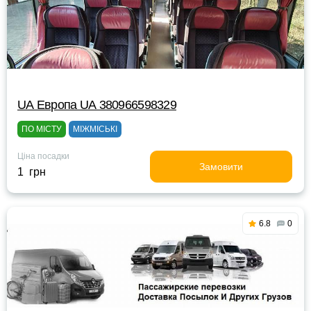
UА Европа UА 380966598329
ПО МІСТУ
МІЖМІСЬКІ
Ціна посадки
Замовити
1 грн
6.8
0