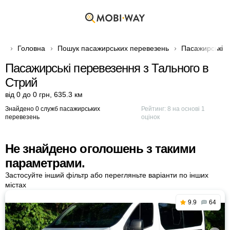
Головна
Пошук пасажирських перевезень
Пасажирські 
Пасажирські перевезення з Тального в
Стрий
від 0 до 0 грн
,
635.3 км
Знайдено 0 служб пасажирських
Рейтинг:
8
на основі
1
перевезень
оцінок
Не знайдено оголошень з такими
параметрами.
Застосуйте інший фільтр або перегляньте варіанти по інших
містах
9.9
64