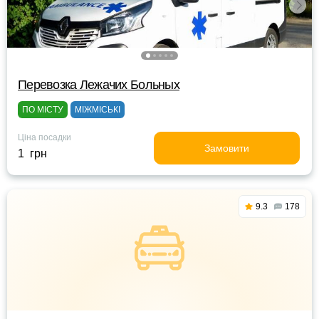
Перевозка Лежачих Больных
ПО МІСТУ
МІЖМІСЬКІ
Ціна посадки
Замовити
1 грн
9.3
178