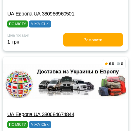
UА Европа UА 380986960501
ПО МІСТУ
МІЖМІСЬКІ
Ціна посадки
Замовити
1 грн
6.8
0
UА Европа UА 380684674844
ПО МІСТУ
МІЖМІСЬКІ