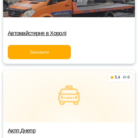
Автомайстерня в Хоролі
Замовити
5.4
0
Акпп Днепр