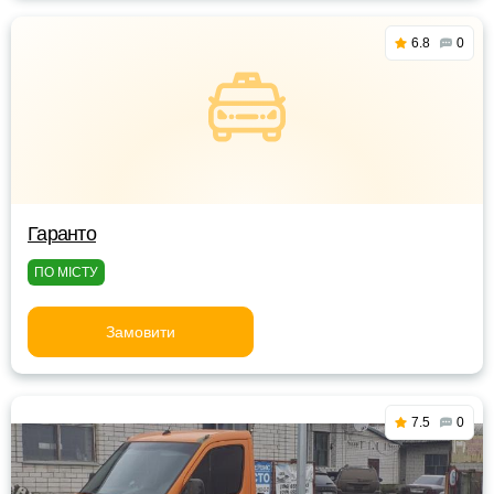
6.8
0
Гаранто
ПО МІСТУ
Замовити
7.5
0