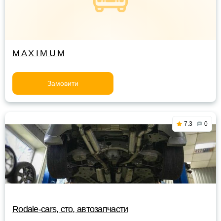
M A X I M U M
Замовити
7.3
0
Rodale-cars, сто, автозапчасти