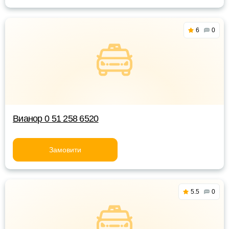
6
0
Вианор 0 51 258 6520
Замовити
5.5
0