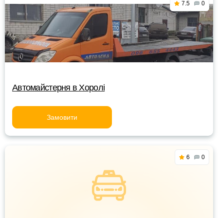
7.5
0
Автомайстерня в Хоролі
Замовити
6
0