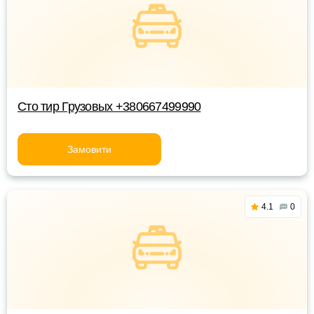
Сто тир Грузовых +380667499990
Замовити
4.1
0