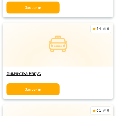
Замовити
5.4
0
Химчистка Еврус
Замовити
6.1
0