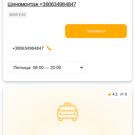
Шиномонтаж +380634984847
BMW E46
Замовити
+380634984847
4.2
0