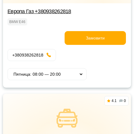
Европа Газ +380938262818
BMW E46
Замовити
+380938262818
4.1
0