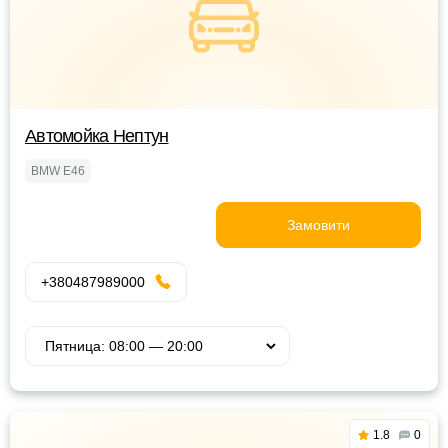
Автомойка Нептун
BMW E46
Замовити
+380487989000
1.8
0