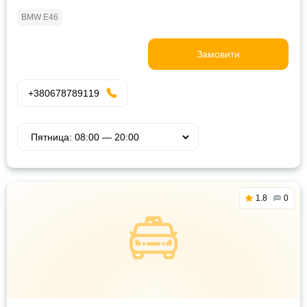
BMW E46
Замовити
+380678789119
1.8
0