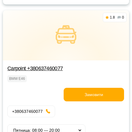
1.8
0
Carpoint +380637460077
BMW E46
Замовити
+380637460077