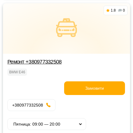
1.8
0
Ремонт +380977332508
BMW E46
Замовити
+380977332508