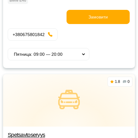
BMW E46
Замовити
+380675801842
1.8
0
Spetsavtoservys