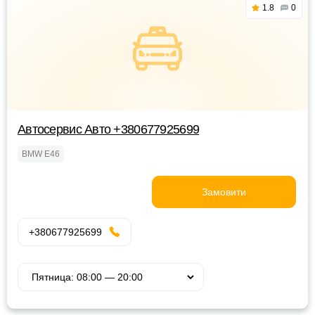
1.8
0
Автосервис Авто +380677925699
BMW E46
Замовити
+380677925699