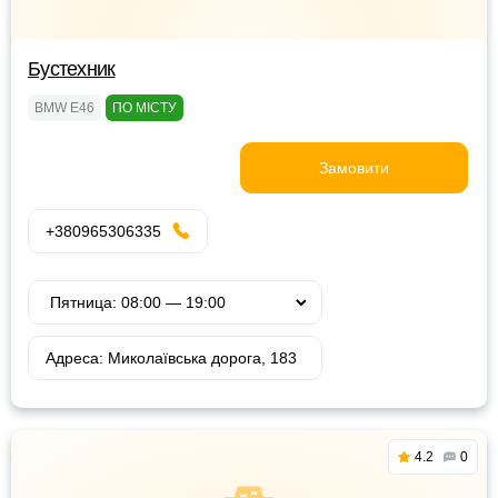
Бустехник
BMW E46
ПО МІСТУ
Замовити
+380965306335
Адреса: Миколаївська дорога, 183
4.2
0