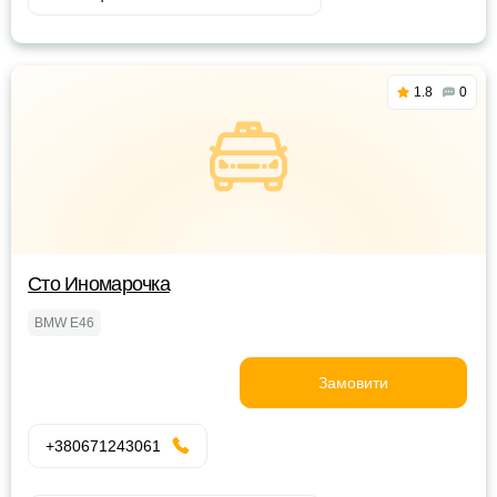
1.8
0
Сто Иномарочка
BMW E46
Замовити
+380671243061