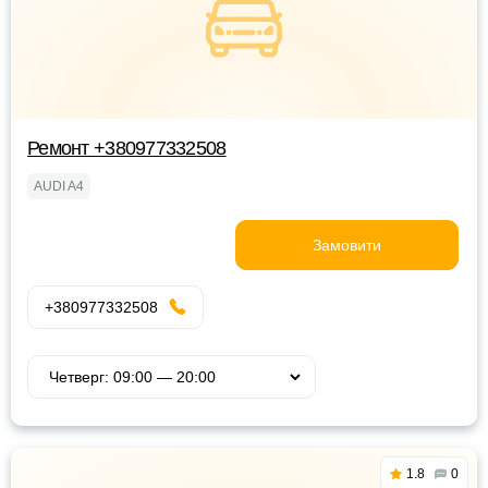
Ремонт +380977332508
AUDI A4
Замовити
+380977332508
1.8
0