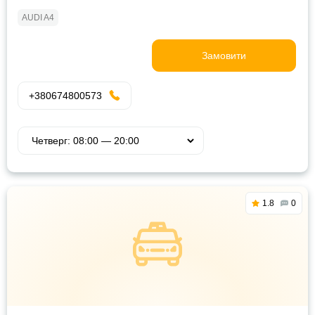
AUDI A4
Замовити
+380674800573
1.8
0