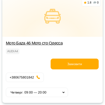
1.8
0
Мото Баzа 46 Мото сто Одесса
AUDI A4
Замовити
+380675801842