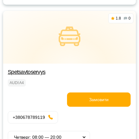
1.8
0
Spetsavtoservys
AUDI A4
Замовити
+380678789119