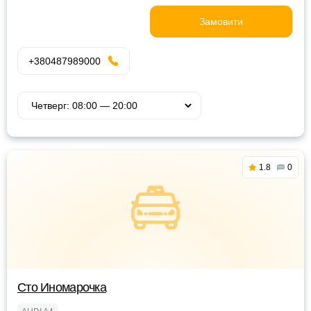
Замовити
+380487989000
1.8
0
Сто Иномарочка