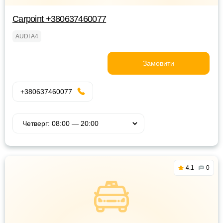
Carpoint +380637460077
AUDI A4
Замовити
+380637460077
4.1
0