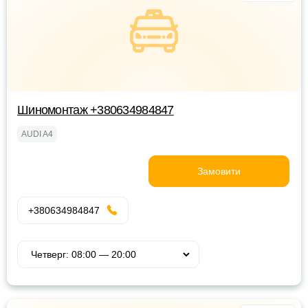
Шиномонтаж +380634984847
AUDI A4
Замовити
+380634984847