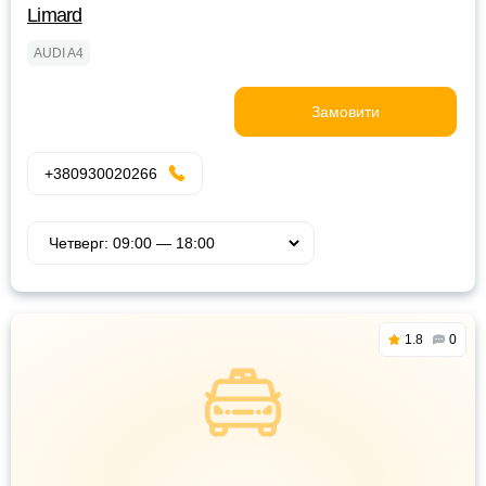
Limard
AUDI A4
Замовити
+380930020266
1.8
0