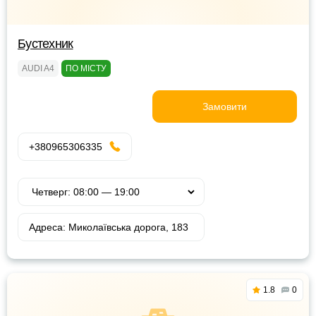
Бустехник
AUDI A4
ПО МІСТУ
Замовити
+380965306335
Адреса: Миколаївська дорога, 183
1.8
0