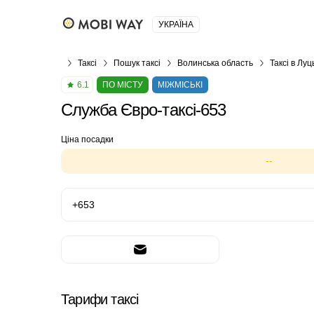
УКРАЇНА
Таксі
Пошук таксі
Волинська область
Таксі в Луц
6.1
ПО МІСТУ
МІЖМІСЬКІ
Служба Євро-таксі-653
Ціна посадки
--
+653
Тарифи таксі