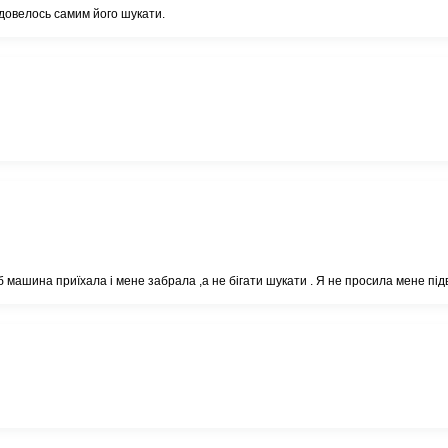
і, довелось самим його шукати.
об машина приїхала і мене забрала ,а не бігати шукати . Я не просила мене підв