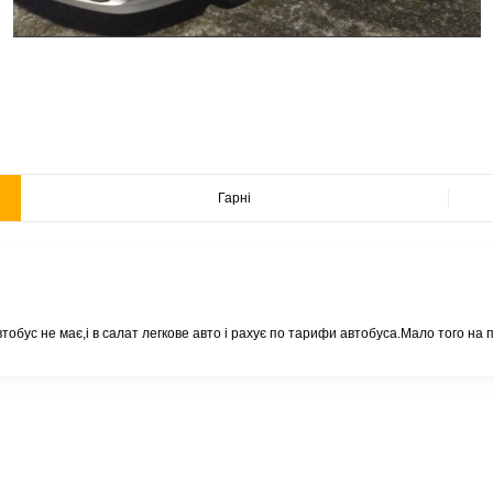
Гарні
обус не має,і в салат легкове авто і рахує по тарифи автобуса.Мало того на 