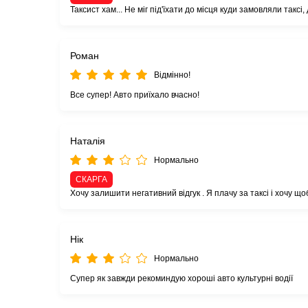
Таксист хам... Не міг під'їхати до місця куди замовляли такс
Роман
Відмінно!
Все супер! Авто приїхало вчасно!
Наталія
Нормально
СКАРГА
Хочу залишити негативний відгук . Я плачу за таксі і хочу щ
Нік
Нормально
Супер як завжди рекоминдую хороші авто культурні водії