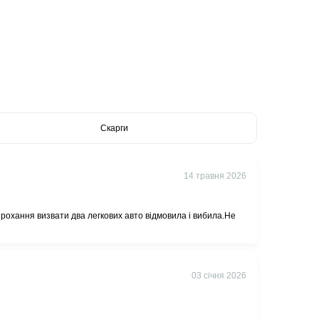
Скарги
14 травня 2026
прохання визвати два легкових авто відмовила і вибила.Не
03 січня 2026