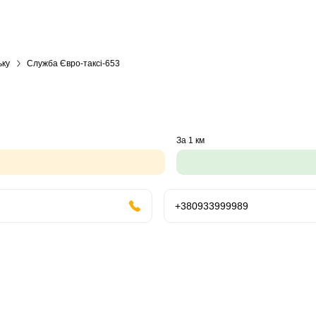
ьку
Служба Євро-таксі-653
За 1 км
+380933999989