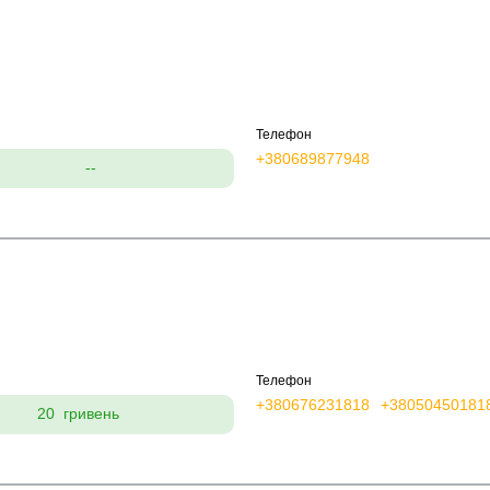
Телефон
+380689877948
--
Телефон
+380676231818
+38050450181
20 гривень