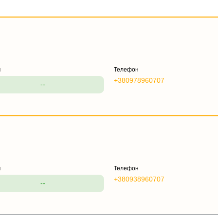
м
Телефон
+380978960707
--
м
Телефон
+380938960707
--