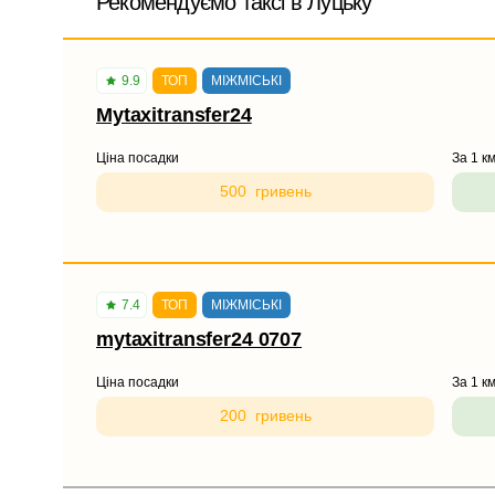
Рекомендуємо таксі в Луцьку
9.9
ТОП
МІЖМІСЬКІ
Mytaxitransfer24
Ціна посадки
За 1 к
500 гривень
7.4
ТОП
МІЖМІСЬКІ
mytaxitransfer24 0707
Ціна посадки
За 1 к
200 гривень