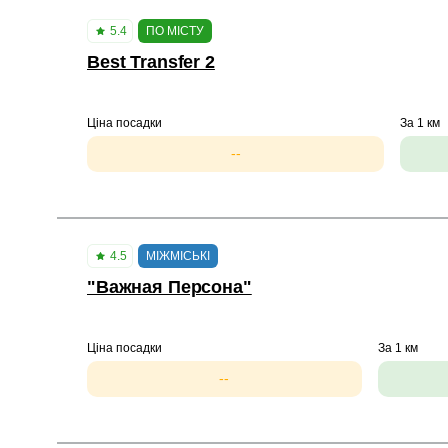
5.4
ПО МІСТУ
Best Transfer 2
Ціна посадки
За 1 км
--
4.5
МІЖМІСЬКІ
"Важная Персона"
Ціна посадки
За 1 км
--