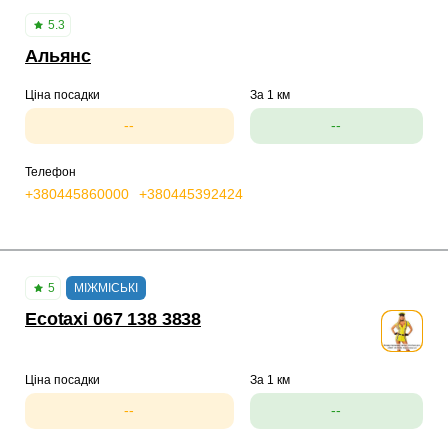
5.3
Альянс
Ціна посадки
За 1 км
--
--
Телефон
+380445860000
+380445392424
5
МІЖМІСЬКІ
Ecotaxi 067 138 3838
Ціна посадки
За 1 км
--
--