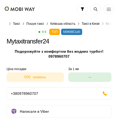
Таксі
Пошук таксі
Київська область
Таксі в Києві
Mytaxitr
9.9
ТОП
МІЖМІСЬКІ
Mytaxitransfer24
Подорожуйте з комфортом без жодних турбот!
0978960707
Ціна посадки
За 1 км
500 гривень
--
+380978960707
Написати в Viber