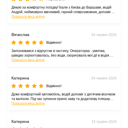
Дякую за комфортну поїздку! Їхали з Києва до Варшави, водій
Андрій, неймовірно ввічливий, гарний співрозмовник, допоміг з
багажем. Рекомендую!
Показати весь відгук
Вячеслав
04 червня 2026
Відмінно!
Запізнювався з відпустки в частину. Операторка - умнічка,
швидко зорієнтувалась, без води, скоригувала мої дії в водія.
Водій - красавчік, 500км за 4:40 з зупинкою на дозаправку)
Показати весь відгук
Катерина
04 червня 2026
Відмінно!
Дуже комфортний автомобіль, водій допоміг з дитячим візочком
та валізою. Під час зупинок приніс каву та додаткову пляшку
води. Запропонував погратися з малюком, щоб я могла сходити
Показати весь відгук
до вбиральні! Тепер подорожую лише з вами
Катерина
19 травня 2026