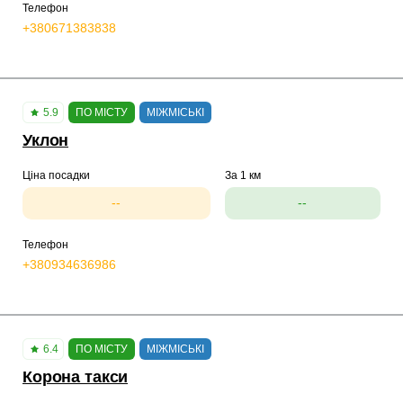
Телефон
+380671383838
5.9
ПО МІСТУ
МІЖМІСЬКІ
Уклон
Ціна посадки
За 1 км
--
--
Телефон
+380934636986
6.4
ПО МІСТУ
МІЖМІСЬКІ
Корона такси