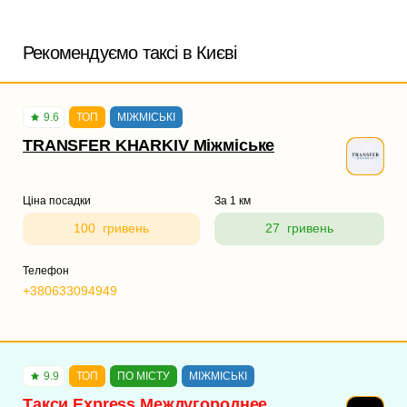
Рекомендуємо таксі в Києві
9.6
ТОП
МІЖМІСЬКІ
TRANSFER KHARKIV Міжміське
Ціна посадки
За 1 км
100 гривень
27 гривень
Телефон
+380633094949
9.9
ТОП
ПО МІСТУ
МІЖМІСЬКІ
Такси Express Междугороднее