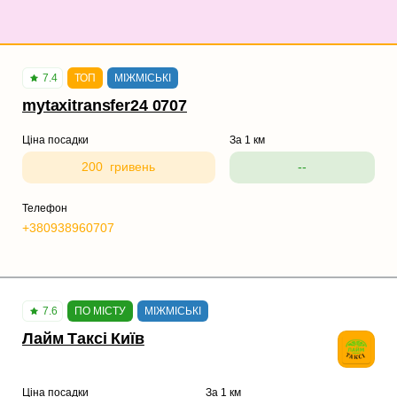
7.4
ТОП
МІЖМІСЬКІ
mytaxitransfer24 0707
Ціна посадки
За 1 км
200 гривень
--
Телефон
+380938960707
7.6
ПО МІСТУ
МІЖМІСЬКІ
Лайм Таксі Київ
Ціна посадки
За 1 км