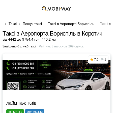
Таксі
Пошук таксі
Таксі в Аеропорті Бориспіль
Таксі з
Таксі з Аеропорта Бориспіль в Коротич
від 4442 до 9754.4 грн
,
440.2 км
Знайдено 6 служб таксі
Рейтинг:
8
на основі
269
оцінок
7.6
1
Лайм Таксі Київ
ПО МІСТУ
МІЖМІСЬКІ