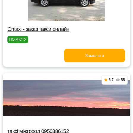
Ontaxi - заказ такси онлайн
ПО МІСТУ
Замовити
6.7
55
таксі міжгород 0950386152