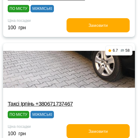
ПО МІСТУ
МІЖМІСЬКІ
Ціна посадки
Замовити
100 грн
6.7
58
Таксі Ірпінь +380671737467
ПО МІСТУ
МІЖМІСЬКІ
Ціна посадки
Замовити
100 грн