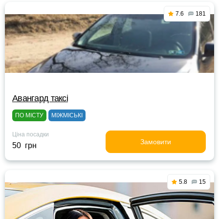
7.6
181
Авангард таксі
ПО МІСТУ
МІЖМІСЬКІ
Ціна посадки
Замовити
50 грн
5.8
15