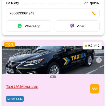
По місту
27 грн/км
+380633094949
WhatsApp
Viber
9.9
2
Taxi UA Міжміське
МІЖМІСЬКІ