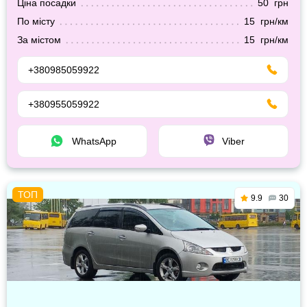
Ціна посадки
50 грн
По місту
15 грн/км
За містом
15 грн/км
+380985059922
+380955059922
WhatsApp
Viber
9.9
30