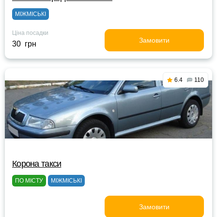
МІЖМІСЬКІ
Ціна посадки
Замовити
30 грн
6.4
110
Корона такси
ПО МІСТУ
МІЖМІСЬКІ
Замовити