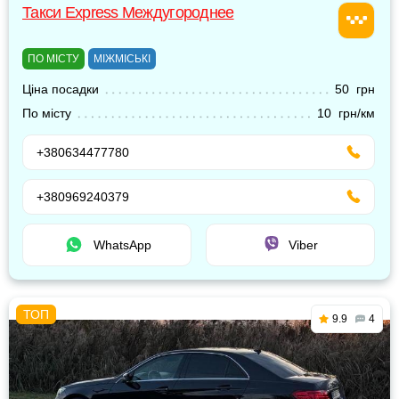
Такси Express Междугороднее
ПО МІСТУ
МІЖМІСЬКІ
Ціна посадки
50 грн
По місту
10 грн/км
+380634477780
+380969240379
WhatsApp
Viber
9.9
4