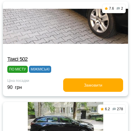
7.6
2
Таксі 502
ПО МІСТУ
МІЖМІСЬКІ
Ціна посадки
Замовити
90 грн
6.2
278