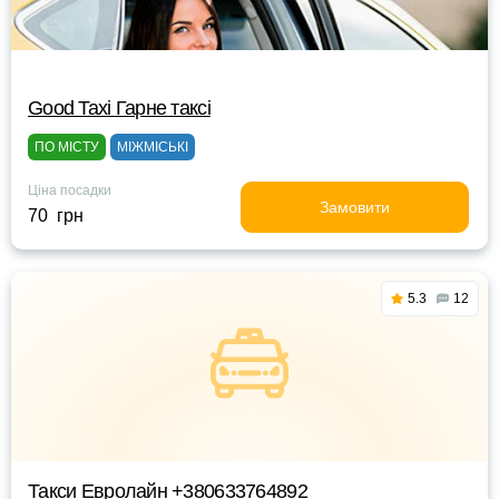
Good Taxi Гарне таксi
ПО МІСТУ
МІЖМІСЬКІ
Ціна посадки
Замовити
70 грн
5.3
12
Такси Евролайн +380633764892