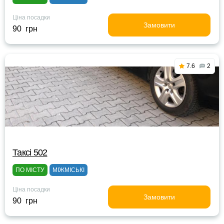
Ціна посадки
Замовити
90 грн
7.6
2
Таксі 502
ПО МІСТУ
МІЖМІСЬКІ
Ціна посадки
Замовити
90 грн