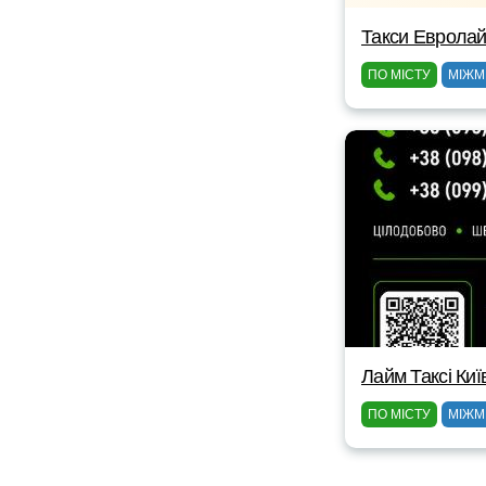
Такси Еврола
ПО МІСТУ
МІЖМ
Лайм Таксі Киї
ПО МІСТУ
МІЖМ