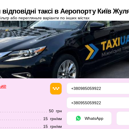
 відповідні таксі в Аеропорту Київ Жул
ільтр або перегляньте варіанти по інших містах
ьке
+380985059922
+380955059922
50 грн
WhatsApp
15 грн/км
15 грн/км