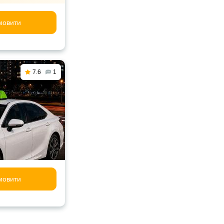
мовити
7.6
1
мовити