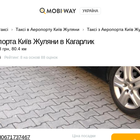
УКРАЇНА
аксі
Таксі в Аеропорту Київ Жуляни
Таксі з Аеропорта Київ Ж
порта Київ Жуляни в Кагарлик
8 грн
,
80.4 км
і
Рейтинг:
8
на основі
88
оцінок
Ціна посадки
380671737467