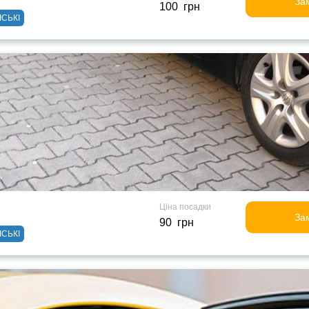
За
100 грн
ІСЬКІ
Ціна посадки
За
90 грн
ІСЬКІ