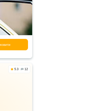
мовити
5.3
12