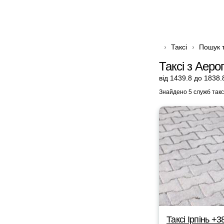
Таксі
Пошук т
Таксі з Аеро
від 1439.8 до 1838.
Знайдено 5 служб такс
Таксі Ірпінь +