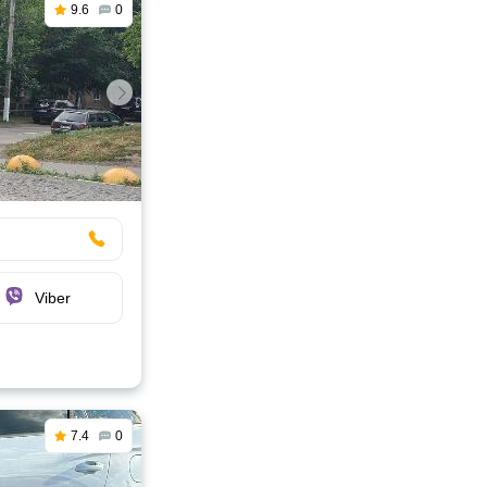
9.6
0
Viber
7.4
0