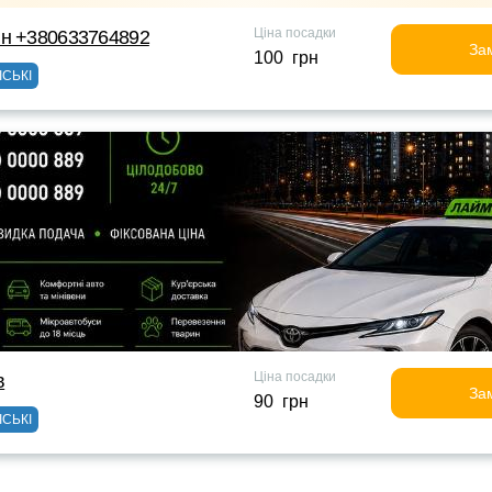
Ціна посадки
йн +380633764892
За
100 грн
ІСЬКІ
Ціна посадки
в
За
90 грн
ІСЬКІ