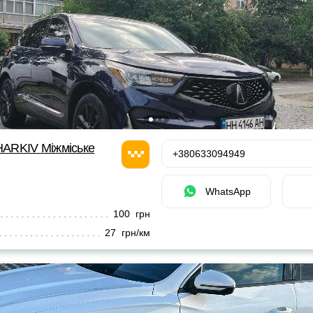
ARKIV Міжміське
+380633094949
WhatsApp
100 грн
27 грн/км