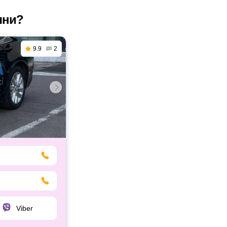
яни?
9.9
2
Viber