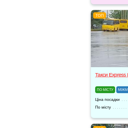
Такси Express
ПО МІСТУ
МІЖМ
Ціна посадки
По місту