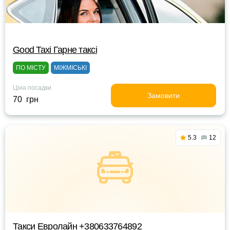
Good Taxi Гарне таксi
ПО МІСТУ
МІЖМІСЬКІ
Ціна посадки
Замовити
70 грн
5.3
12
Такси Евролайн +380633764892