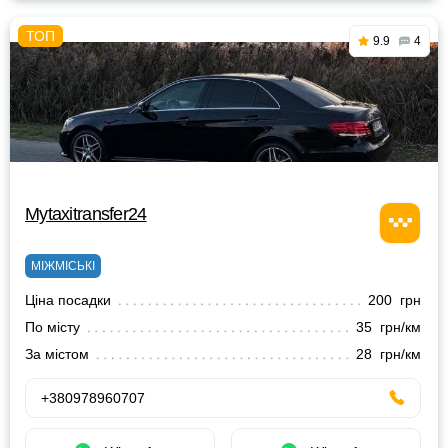
9.9
4
Mytaxitransfer24
МІЖМІСЬКІ
Ціна посадки
200 грн
По місту
35 грн/км
За містом
28 грн/км
+380978960707