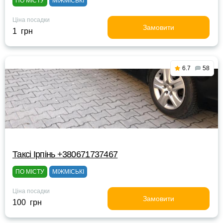
ПО МІСТУ
МІЖМІСЬКІ
Ціна посадки
Замовити
1 грн
6.7
58
Таксі Ірпінь +380671737467
ПО МІСТУ
МІЖМІСЬКІ
Ціна посадки
Замовити
100 грн