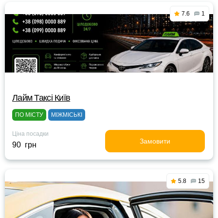
7.6
1
Лайм Таксі Київ
ПО МІСТУ
МІЖМІСЬКІ
Ціна посадки
Замовити
90 грн
5.8
15