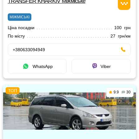
TRANSFER KHARKIV Міжміське
МІЖМІСЬКІ
Ціна посадки
100 грн
По місту
27 грн/км
+380633094949
WhatsApp
Viber
9.9
30