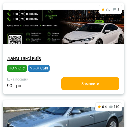
7.6
1
Лайм Таксі Київ
ПО МІСТУ
МІЖМІСЬКІ
Ціна посадки
Замовити
90 грн
6.4
110