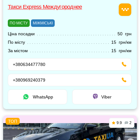
Такси Express Междугороднее
ПО МІСТУ
МІЖМІСЬКІ
Ціна посадки
50 грн
По місту
15 грн/км
За містом
15 грн/км
+380634477780
+380969240379
WhatsApp
Viber
9.9
2