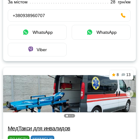
За містом
28 грн/км
+380938960707
WhatsApp
WhatsApp
Viber
8
13
МедТакси для инвалидов