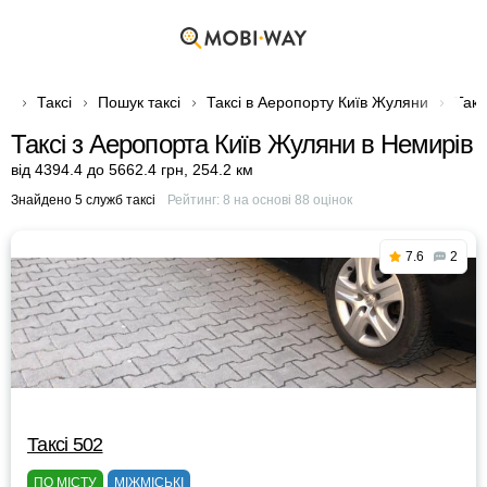
Таксі
Пошук таксі
Таксі в Аеропорту Київ Жуляни
Такс
Таксі з Аеропорта Київ Жуляни в Немирів
від 4394.4 до 5662.4 грн
,
254.2 км
Знайдено 5 служб таксі
Рейтинг:
8
на основі
88
оцінок
7.6
2
Таксі 502
ПО МІСТУ
МІЖМІСЬКІ