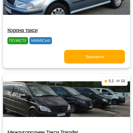
Корона такси
ПО МІСТУ
МІЖМІСЬКІ
Замовити
5.2
10
Междугороднее Такси Transfer