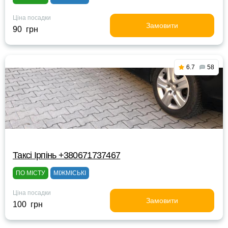
Ціна посадки
Замовити
90 грн
6.7
58
Таксі Ірпінь +380671737467
ПО МІСТУ
МІЖМІСЬКІ
Ціна посадки
Замовити
100 грн