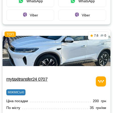
WhatsApp
WhatsApp
Viber
Viber
7.6
0
mytaxitransfer24 0707
МІЖМІСЬКІ
Ціна посадки
200 грн
По місту
35 грн/км