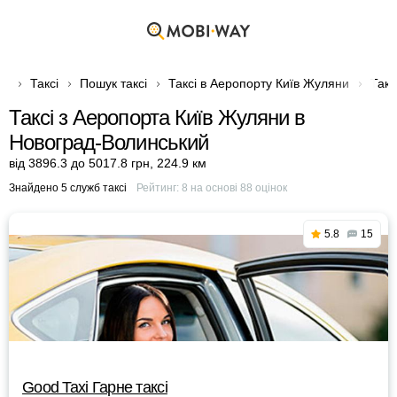
Таксі
Пошук таксі
Таксі в Аеропорту Київ Жуляни
Такс
Таксі з Аеропорта Київ Жуляни в
Новоград-Волинський
від 3896.3 до 5017.8 грн
,
224.9 км
Знайдено 5 служб таксі
Рейтинг:
8
на основі
88
оцінок
5.8
15
Good Taxi Гарне таксi