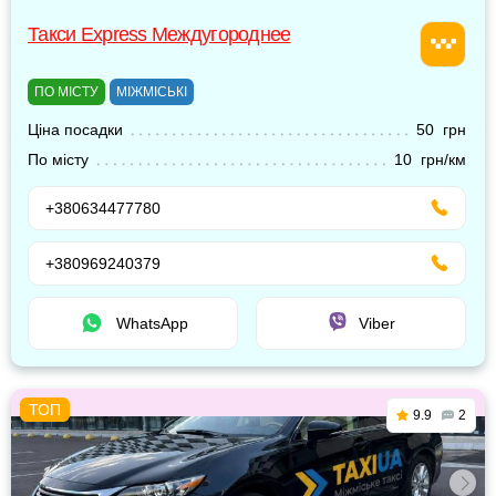
Такси Express Междугороднее
ПО МІСТУ
МІЖМІСЬКІ
Ціна посадки
50 грн
По місту
10 грн/км
+380634477780
+380969240379
WhatsApp
Viber
9.9
2