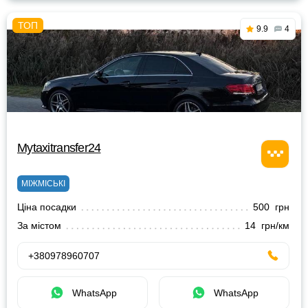
9.9
4
Mytaxitransfer24
МІЖМІСЬКІ
Ціна посадки
500 грн
За містом
14 грн/км
+380978960707
WhatsApp
WhatsApp