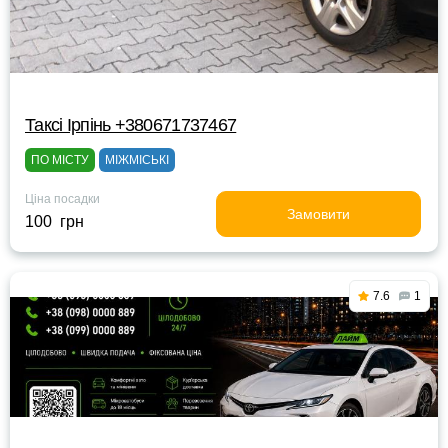
Таксі Ірпінь +380671737467
ПО МІСТУ
МІЖМІСЬКІ
Ціна посадки
Замовити
100 грн
7.6
1