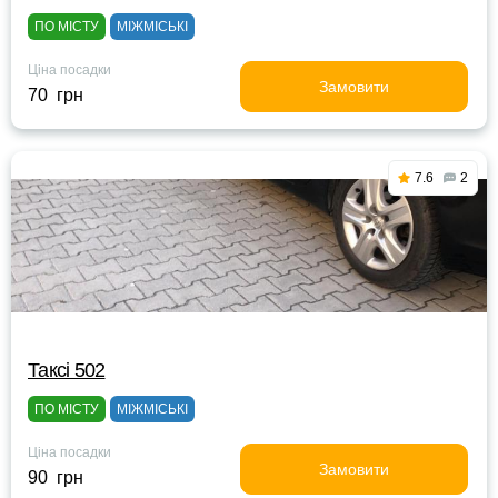
ПО МІСТУ
МІЖМІСЬКІ
Ціна посадки
Замовити
70 грн
7.6
2
Таксі 502
ПО МІСТУ
МІЖМІСЬКІ
Ціна посадки
Замовити
90 грн