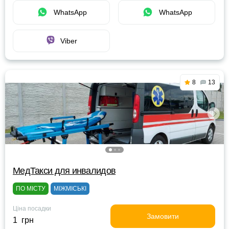
WhatsApp
WhatsApp
Viber
8
13
МедТакси для инвалидов
ПО МІСТУ
МІЖМІСЬКІ
Ціна посадки
Замовити
1 грн