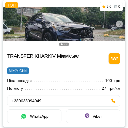
9.6
0
TRANSFER KHARKIV Міжміське
МІЖМІСЬКІ
Ціна посадки
100 грн
По місту
27 грн/км
+380633094949
WhatsApp
Viber