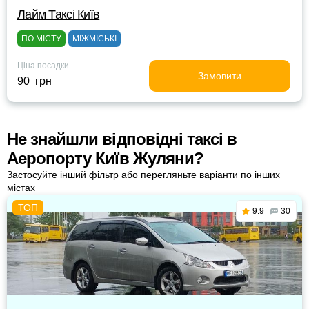
Лайм Таксі Київ
ПО МІСТУ
МІЖМІСЬКІ
Ціна посадки
Замовити
90 грн
Не знайшли відповідні таксі в
Аеропорту Київ Жуляни?
Застосуйте інший фільтр або перегляньте варіанти по інших
містах
9.9
30