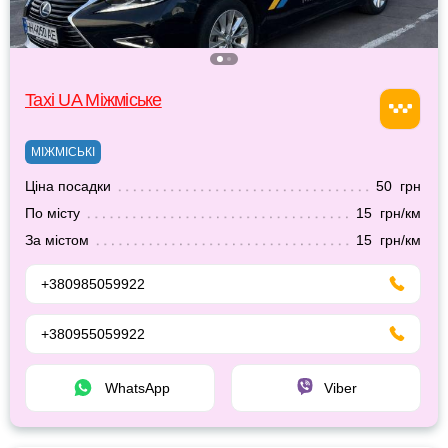
Taxi UA Міжміське
МІЖМІСЬКІ
Ціна посадки
50 грн
По місту
15 грн/км
За містом
15 грн/км
+380985059922
+380955059922
WhatsApp
Viber