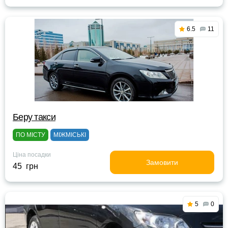
6.5
11
Беру такси
ПО МІСТУ
МІЖМІСЬКІ
Ціна посадки
Замовити
45 грн
5
0