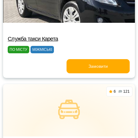
Служба такси Карета
ПО МІСТУ
МІЖМІСЬКІ
Замовити
6
121