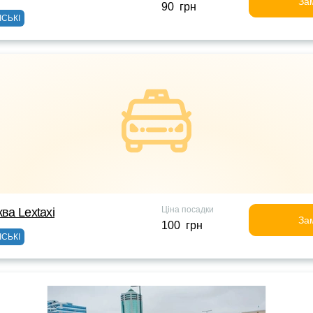
За
90 грн
ІСЬКІ
Ціна посадки
ква Lextaxi
За
100 грн
ІСЬКІ