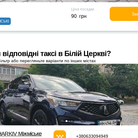
Ціна посадки
За
90 грн
ІСЬКІ
відповідні таксі в Білій Церкві?
ільтр або перегляньте варіанти по інших містах
ARKIV Міжміське
+380633094949