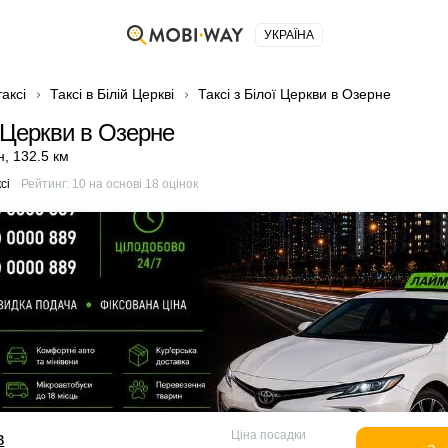
УКРАЇНА
аксі
Таксі в Білій Церкві
Таксі з Білої Церкви в Озерне
ї Церкви в Озерне
н
,
132.5 км
сі
Рейтинг:
10
на основі
18
оцінок
Ціна посадки
в