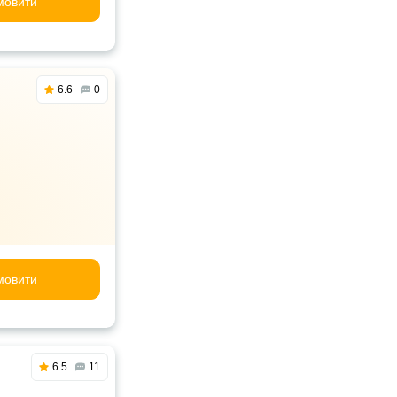
мовити
6.6
0
мовити
6.5
11