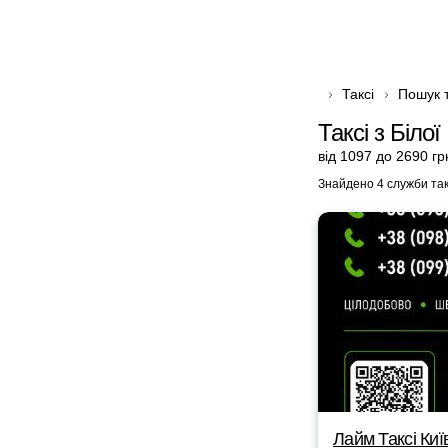
Таксі
Пошук т
Таксі з Біло
від 1097 до 2690 гр
Знайдено 4 служби так
Лайм Таксі Киї