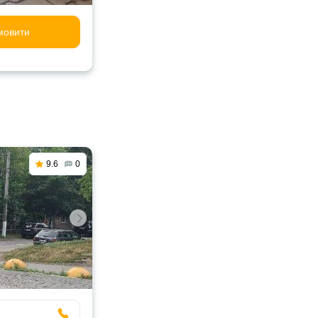
мовити
9.6
0