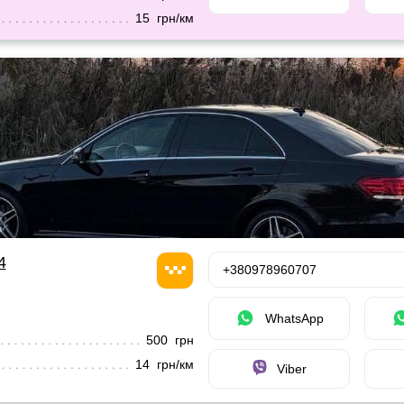
15 грн/км
4
+380978960707
WhatsApp
500 грн
14 грн/км
Viber