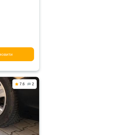
мовити
7.6
2