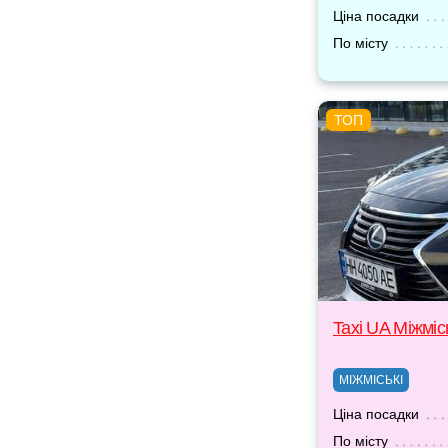
Ціна посадки
По місту
Taxi UA Міжміс
МІЖМІСЬКІ
Ціна посадки
По місту