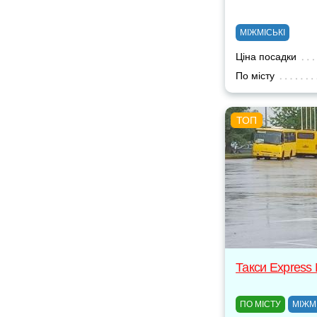
МІЖМІСЬКІ
Ціна посадки
По місту
Такси Express
ПО МІСТУ
МІЖМ