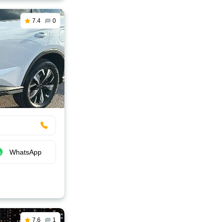
7.4
0
WhatsApp
7.6
1