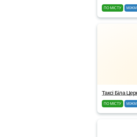
ПО МІСТУ
МІЖМ
Таксі Біла Цер
ПО МІСТУ
МІЖМ