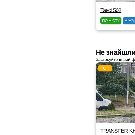
Таксі 502
ПО МІСТУ
МІЖМ
Не знайшли 
Застосуйте інший ф
TRANSFER KH