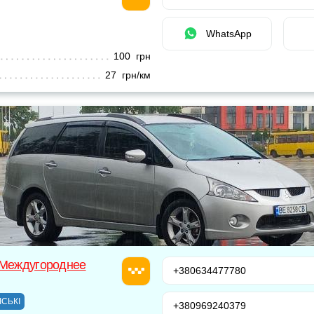
WhatsApp
100 грн
27 грн/км
 Междугороднее
+380634477780
ІСЬКІ
+380969240379