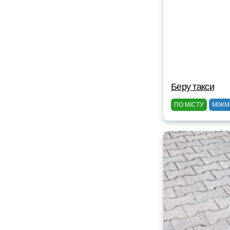
Беру такси
ПО МІСТУ
МІЖМ