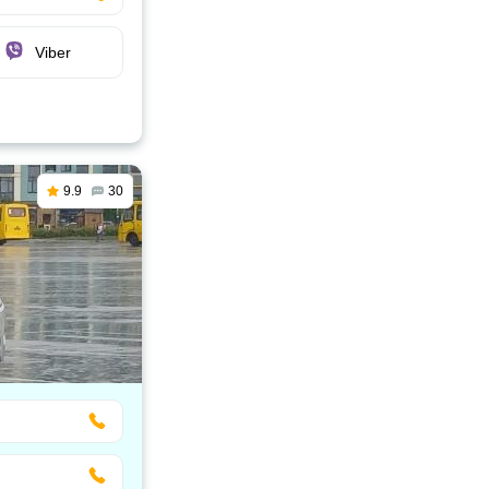
Viber
9.9
30