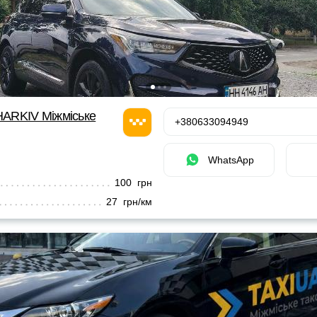
ARKIV Міжміське
+380633094949
WhatsApp
100 грн
27 грн/км