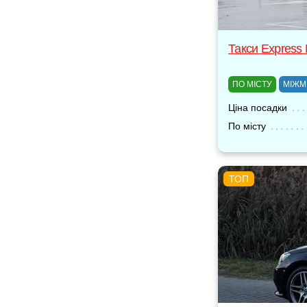
Такси Express
ПО МІСТУ
МІЖМ
Ціна посадки
По місту