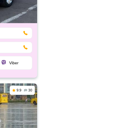
Viber
9.9
30