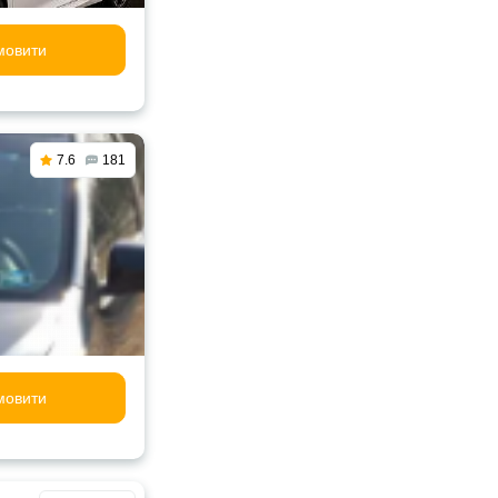
мовити
7.6
181
мовити