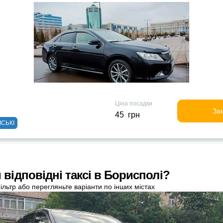
Ціна посадки
За
45 грн
ІСЬКІ
відповідні таксі в Борисполі?
ільтр або перегляньте варіанти по інших містах