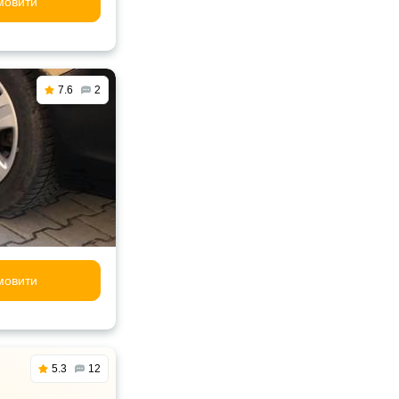
мовити
7.6
2
мовити
5.3
12