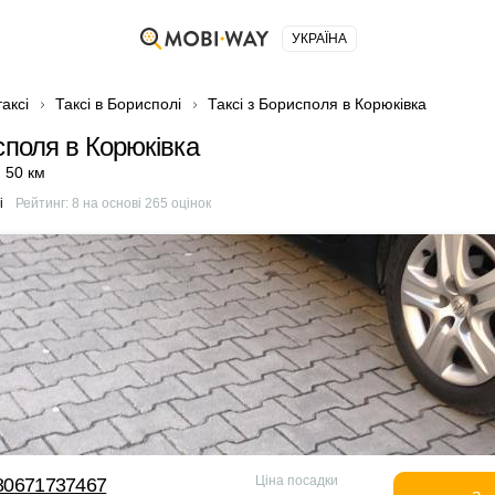
УКРАЇНА
аксі
Таксі в Борисполі
Таксі з Борисполя в Корюківка
споля в Корюківка
,
50 км
і
Рейтинг:
8
на основі
265
оцінок
Ціна посадки
380671737467