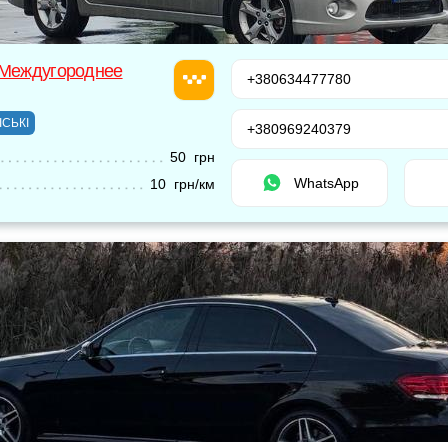
 Междугороднее
+380634477780
ІСЬКІ
+380969240379
50 грн
WhatsApp
10 грн/км