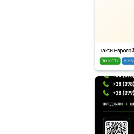
Такси Еврола
ПО МІСТУ
МІЖМ