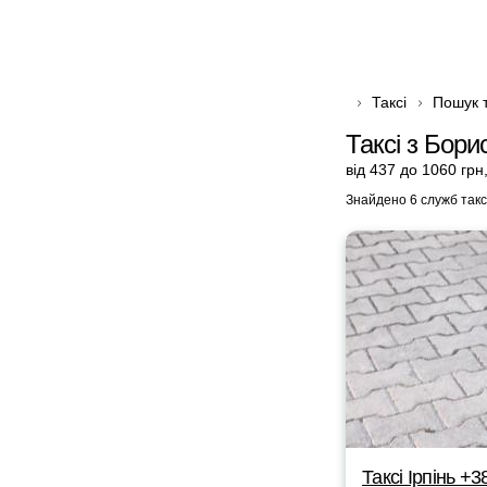
Таксі
Пошук т
Таксі з Бори
від 437 до 1060 грн
Знайдено 6 служб такс
Таксі Ірпінь +