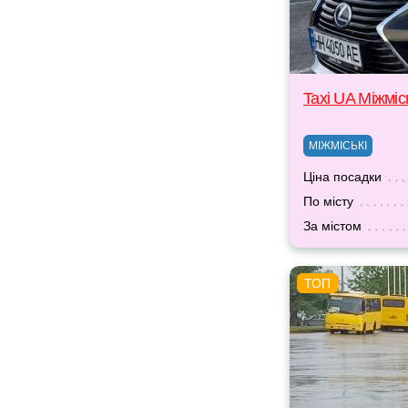
Taxi UA Міжміс
МІЖМІСЬКІ
Ціна посадки
По місту
За містом