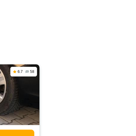
6.7
58