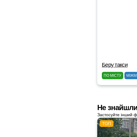
Беру такси
ПО МІСТУ
МІЖМ
Не знайшли 
Застосуйте інший ф