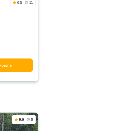
6.5
11
мовити
9.6
0