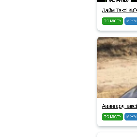
Лайм Таксі Киї
ПО МІСТУ
МІЖМ
Авангард таксі
ПО МІСТУ
МІЖМ