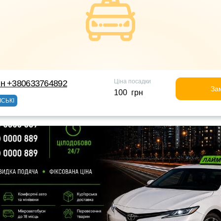
Ціна посадки
йн +380633764892
За
100 грн
ІСЬКІ