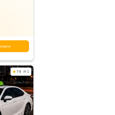
мовити
7.6
1