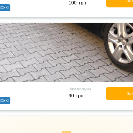
За
100 грн
ІСЬКІ
Ціна посадки
За
90 грн
ІСЬКІ