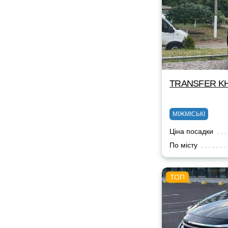
TRANSFER KH
МІЖМІСЬКІ
Ціна посадки
По місту