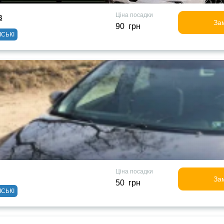
Ціна посадки
в
За
90 грн
ІСЬКІ
Ціна посадки
За
50 грн
ІСЬКІ