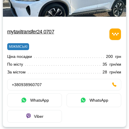
mytaxitransfer24 0707
МІЖМІСЬКІ
Ціна посадки
200 грн
По місту
35 грн/км
За містом
28 грн/км
+380938960707
WhatsApp
WhatsApp
Viber