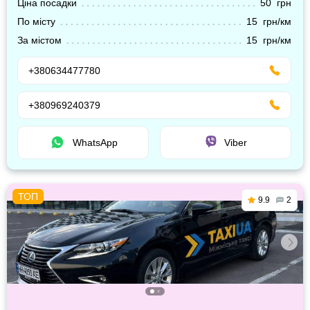
Ціна посадки
50 грн
По місту
15 грн/км
За містом
15 грн/км
+380634477780
+380969240379
WhatsApp
Viber
9.9
2