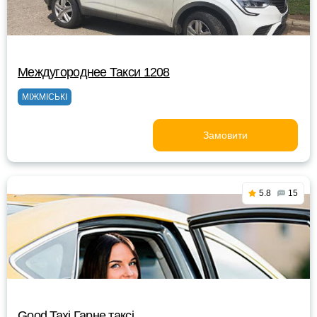
Междугороднее Такси 1208
МІЖМІСЬКІ
Замовити
5.8
15
Good Taxi Гарне таксi