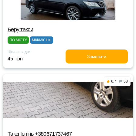
Беру такси
ПО МІСТУ
МІЖМІСЬКІ
Ціна посадки
Замовити
45 грн
6.7
58
Таксі Ірпінь +380671737467