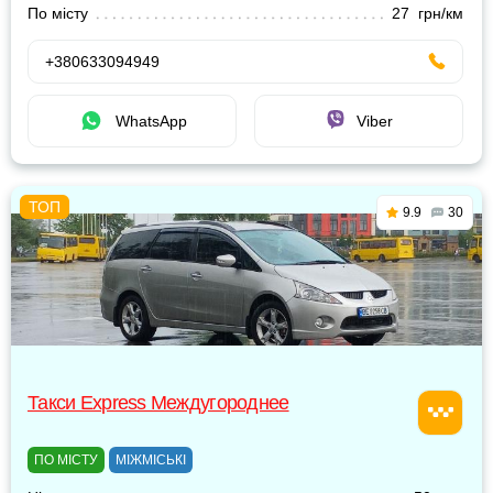
По місту
27 грн/км
+380633094949
WhatsApp
Viber
9.9
30
Такси Express Междугороднее
ПО МІСТУ
МІЖМІСЬКІ