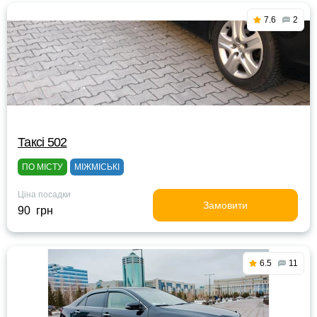
7.6
2
Таксі 502
ПО МІСТУ
МІЖМІСЬКІ
Ціна посадки
Замовити
90 грн
6.5
11