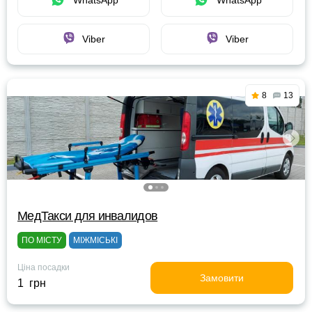
WhatsApp
WhatsApp
Viber
Viber
8
13
МедТакси для инвалидов
ПО МІСТУ
МІЖМІСЬКІ
Ціна посадки
Замовити
1 грн