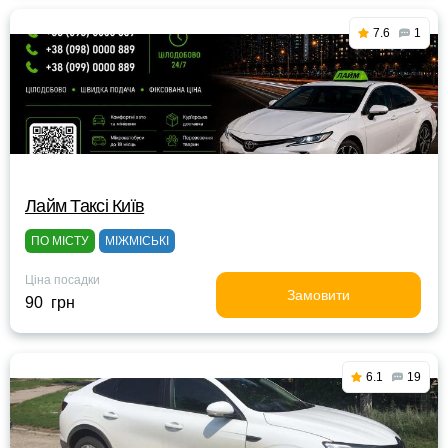
7.6
1
Лайм Таксі Київ
ПО МІСТУ
МІЖМІСЬКІ
Ціна посадки
Замовити
90 грн
6.1
19