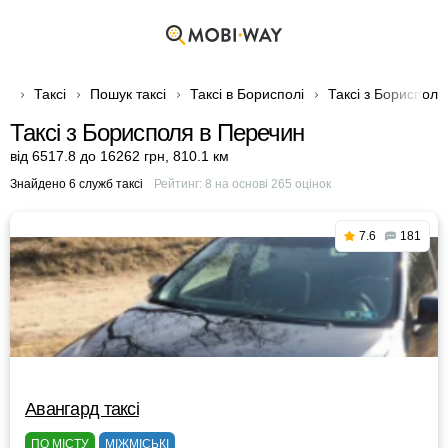
Таксі
Пошук таксі
Таксі в Борисполі
Таксі з Борисполя
Таксі з Борисполя в Перечин
від 6517.8 до 16262 грн
,
810.1 км
Знайдено 6 служб таксі
Рейтинг:
8
на основі
265
оцінок
7.6
181
Авангард таксі
ПО МІСТУ
МІЖМІСЬКІ