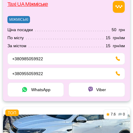
Taxi UA Міжміське
МІЖМІСЬКІ
Ціна посадки
50 грн
По місту
15 грн/км
За містом
15 грн/км
+380985059922
+380955059922
WhatsApp
Viber
7.6
0