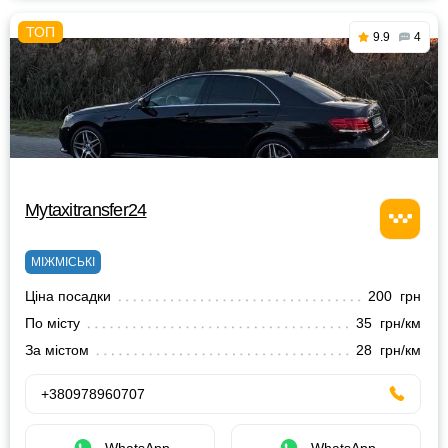
9.9
4
Mytaxitransfer24
МІЖМІСЬКІ
Ціна посадки
200 грн
По місту
35 грн/км
За містом
28 грн/км
+380978960707