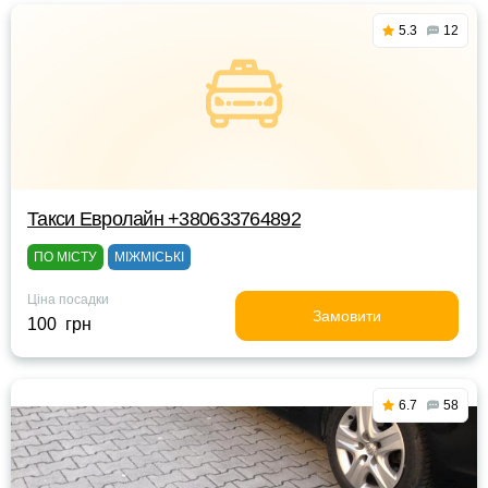
5.3
12
Такси Евролайн +380633764892
ПО МІСТУ
МІЖМІСЬКІ
Ціна посадки
Замовити
100 грн
6.7
58