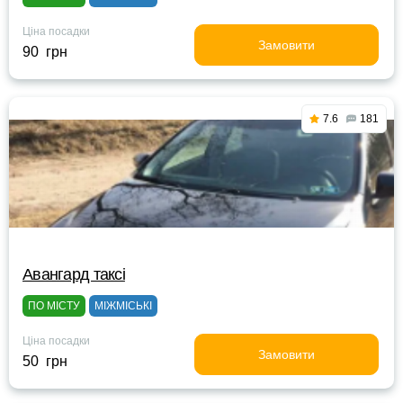
Ціна посадки
Замовити
90 грн
7.6
181
Авангард таксі
ПО МІСТУ
МІЖМІСЬКІ
Ціна посадки
Замовити
50 грн