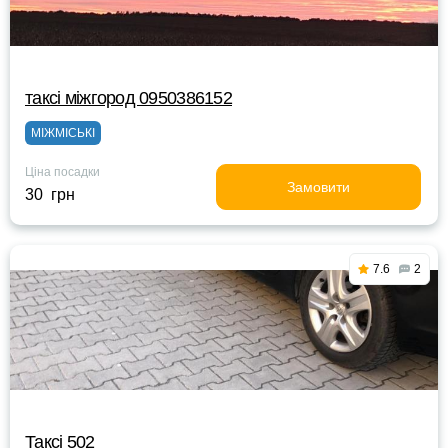
таксі міжгород 0950386152
МІЖМІСЬКІ
Ціна посадки
Замовити
30 грн
7.6
2
Таксі 502