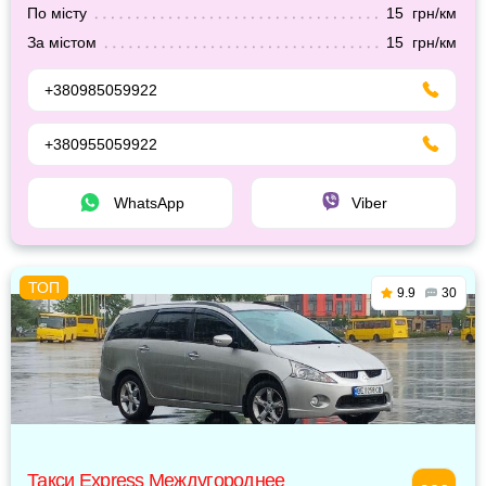
По місту
15 грн/км
За містом
15 грн/км
+380985059922
+380955059922
WhatsApp
Viber
9.9
30
Такси Express Междугороднее