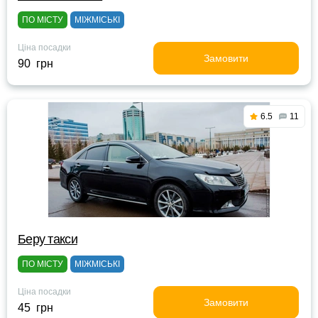
ПО МІСТУ
МІЖМІСЬКІ
Ціна посадки
Замовити
90 грн
6.5
11
Беру такси
ПО МІСТУ
МІЖМІСЬКІ
Ціна посадки
Замовити
45 грн