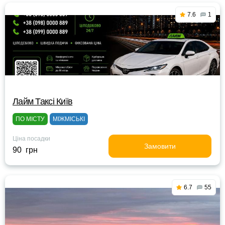
7.6
1
Лайм Таксі Київ
ПО МІСТУ
МІЖМІСЬКІ
Ціна посадки
Замовити
90 грн
6.7
55