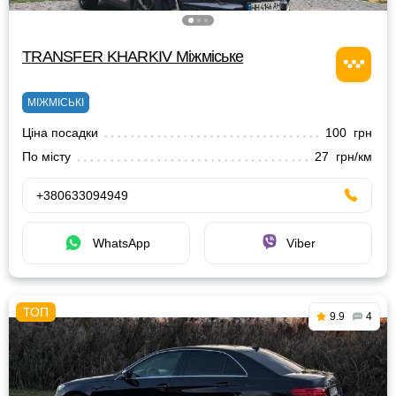
TRANSFER KHARKIV Міжміське
МІЖМІСЬКІ
Ціна посадки
100 грн
По місту
27 грн/км
+380633094949
WhatsApp
Viber
9.9
4