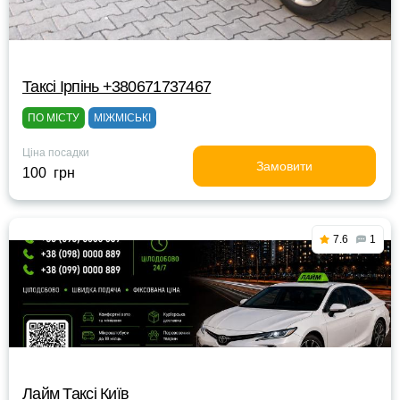
Таксі Ірпінь +380671737467
ПО МІСТУ
МІЖМІСЬКІ
Ціна посадки
Замовити
100 грн
7.6
1
Лайм Таксі Київ