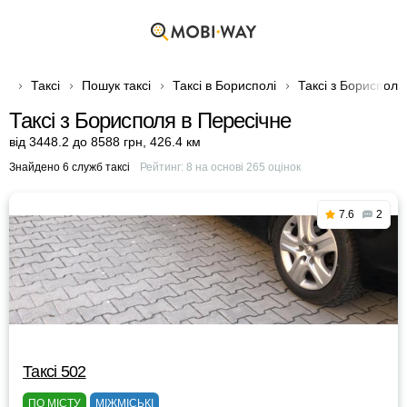
Таксі
Пошук таксі
Таксі в Борисполі
Таксі з Борисполя
Таксі з Борисполя в Пересічне
від 3448.2 до 8588 грн
,
426.4 км
Знайдено 6 служб таксі
Рейтинг:
8
на основі
265
оцінок
7.6
2
Таксі 502
ПО МІСТУ
МІЖМІСЬКІ