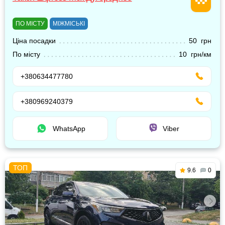
ПО МІСТУ
МІЖМІСЬКІ
Ціна посадки
50 грн
По місту
10 грн/км
+380634477780
+380969240379
WhatsApp
Viber
9.6
0