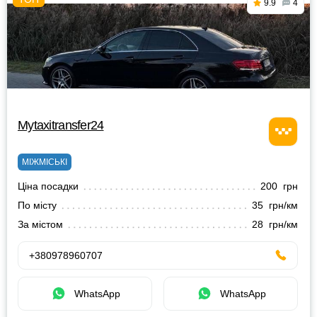
9.9
4
Mytaxitransfer24
МІЖМІСЬКІ
Ціна посадки
200 грн
По місту
35 грн/км
За містом
28 грн/км
+380978960707
WhatsApp
WhatsApp