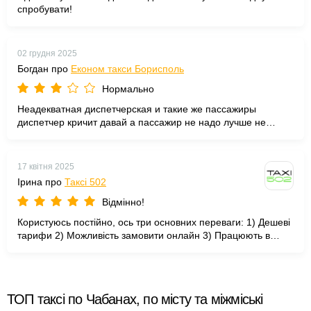
спробувати!
02 грудня 2025
Богдан про
Економ такси Борисполь
Нормально
Неадекватная диспетчерская и такие же пассажиры
диспетчер кричит давай а пассажир не надо лучше не
брать заказ такой службы!
17 квітня 2025
Ірина про
Таксі 502
Відмінно!
Користуюсь постійно, ось три основних переваги: 1) Дешеві
тарифи 2) Можливість замовити онлайн 3) Працюють в
нічний час
ТОП таксі по Чабанах, по місту та міжміські