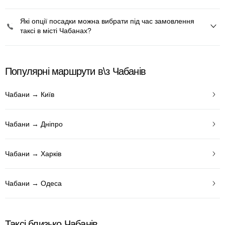
Які опції посадки можна вибрати під час замовлення
таксі в місті Чабанах?
Популярні маршрути в\з Чабанів
Чабани → Київ
Чабани → Дніпро
Чабани → Харків
Чабани → Одеса
Таксі близько Чабанів