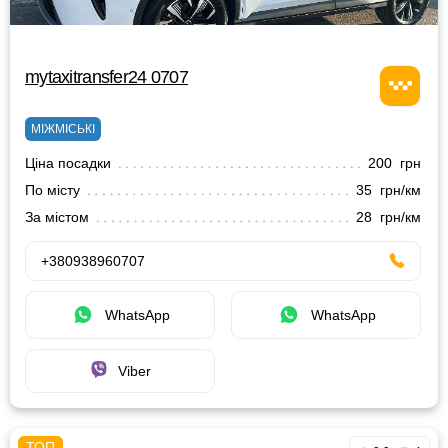
mytaxitransfer24 0707
МІЖМІСЬКІ
Ціна посадки
200 грн
По місту
35 грн/км
За містом
28 грн/км
+380938960707
WhatsApp
WhatsApp
Viber