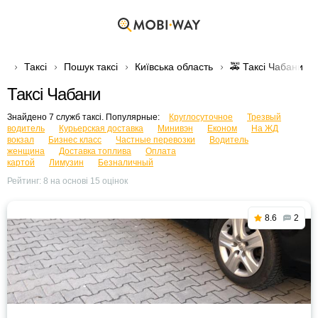
Таксі
Пошук таксі
Київська область
🚕 Таксі Чабани
Таксі Чабани
Знайдено 7 служб таксі. Популярные:
Круглосуточное
Трезвый
водитель
Курьерская доставка
Минивэн
Економ
На ЖД
вокзал
Бизнес класс
Частные перевозки
Водитель
женщина
Доставка топлива
Оплата
картой
Лимузин
Безналичный
Рейтинг:
8
на основі
15
оцінок
8.6
2