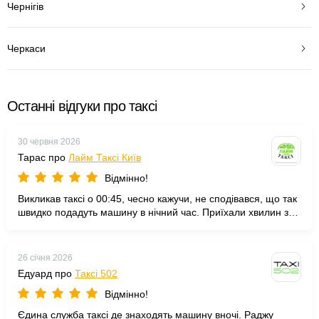
Чернігів
Черкаси
Останні відгуки про таксі
30 червня 2026
Тарас про
Лайм Таксі Київ
Відмінно!
Викликав таксі о 00:45, чесно кажучи, не сподівався, що так
швидко подадуть машину в нічний час. Приїхали хвилин за
десять. Водій привітний, авто чисте, довіз додому спокійно й
акуратно. Працюють серед ночі, і завжди є кому відповісти
на дзвінок. Дуже задоволений сервісом, дякую Лайм за
26 січня 2026
надійність.
Едуард про
Таксі 502
Відмінно!
Єдина служба таксі де знаходять машину вночі. Раджу