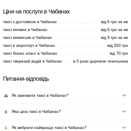
Ціни на послуги в Чабанах
таксі з доставкою в Чабанах
від 6 грн за км
таксі мінівен в Чабанах
від 6 грн за км
таксі міжміське в Чабанах
від 9 грн за км
таксі в аеропорт в Чабанах
від 250 грн
таксі бізнес класс в Чабанах
від 70 грн
таксі тверезий водій в Чабанах
в 3 рази дорожче лічильника
Питання-відповідь
Як замовити таксі в Чабанах?
Яка ціна таксі в Чабанах?
Як вибрати найкраще таксі в Чабанах?