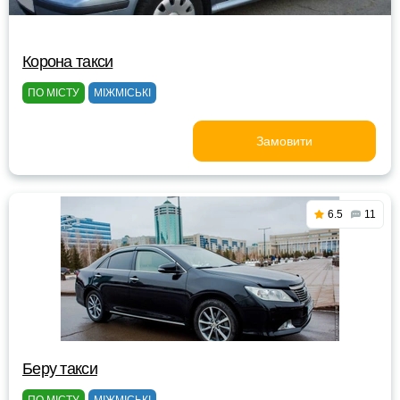
Корона такси
ПО МІСТУ
МІЖМІСЬКІ
Замовити
6.5
11
Беру такси