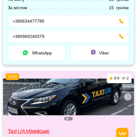
За містом
15 грн/км
+380634477780
+380969240379
WhatsApp
Viber
9.9
2
Taxi UA Міжміське