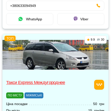
+380633094949
WhatsApp
Viber
9.9
30
Такси Express Междугороднее
ПО МІСТУ
МІЖМІСЬКІ
Ціна посадки
50 грн
По місту
15 грн/км