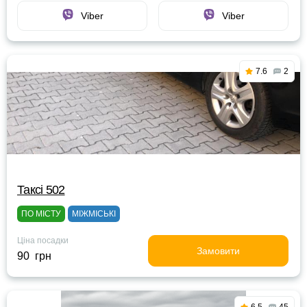
Viber
Viber
7.6
2
Таксі 502
ПО МІСТУ
МІЖМІСЬКІ
Ціна посадки
Замовити
90 грн