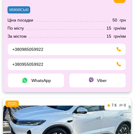
МІЖМІСЬКІ
Ціна посадки
50 грн
По місту
15 грн/км
За містом
15 грн/км
+380985059922
+380955059922
WhatsApp
Viber
7.6
0