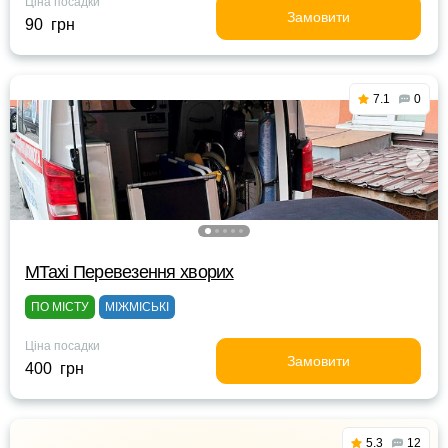
Ціна посадки
Замовити
90 грн
7.1
0
MTaxi Перевезення хворих
ПО МІСТУ
МІЖМІСЬКІ
Ціна посадки
Замовити
400 грн
5.3
12