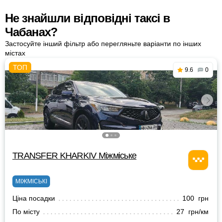
Не знайшли відповідні таксі в
Чабанах?
Застосуйте інший фільтр або перегляньте варіанти по інших
містах
9.6
0
TRANSFER KHARKIV Міжміське
МІЖМІСЬКІ
Ціна посадки
100 грн
По місту
27 грн/км