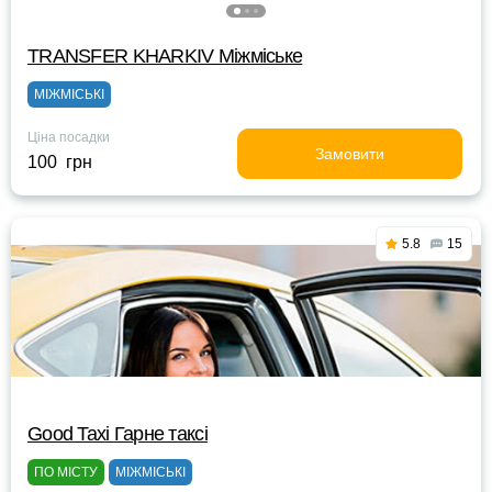
TRANSFER KHARKIV Міжміське
МІЖМІСЬКІ
Ціна посадки
Замовити
100 грн
5.8
15
Good Taxi Гарне таксi
ПО МІСТУ
МІЖМІСЬКІ