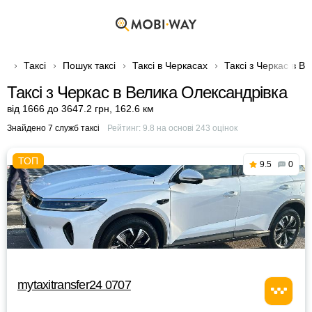
Таксі
Пошук таксі
Таксі в Черкасах
Таксі з Черкас в В
Таксі з Черкас в Велика Олександрівка
від 1666 до 3647.2 грн
,
162.6 км
Знайдено 7 служб таксі
Рейтинг:
9.8
на основі
243
оцінок
9.5
0
mytaxitransfer24 0707