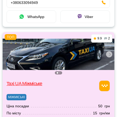
+380633094949
WhatsApp
Viber
9.9
2
Taxi UA Міжміське
МІЖМІСЬКІ
Ціна посадки
50 грн
По місту
15 грн/км