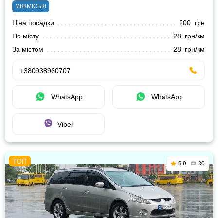
МІЖМІСЬКІ
Ціна посадки
200 грн
По місту
28 грн/км
За містом
28 грн/км
+380938960707
WhatsApp
WhatsApp
Viber
9.9
30