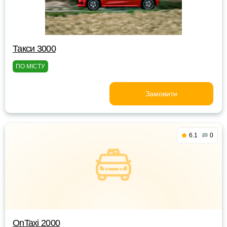
Такси 3000
ПО МІСТУ
Замовити
6.1
0
OnTaxi 2000