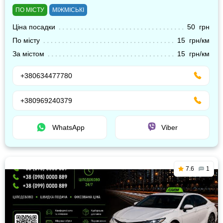
ПО МІСТУ
МІЖМІСЬКІ
Ціна посадки
50 грн
По місту
15 грн/км
За містом
15 грн/км
+380634477780
+380969240379
WhatsApp
Viber
7.6
1