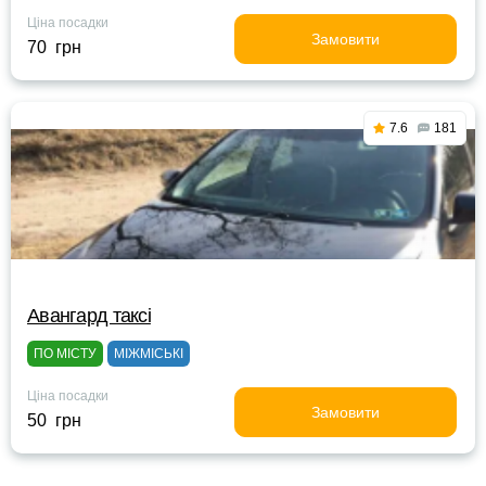
Ціна посадки
Замовити
70 грн
7.6
181
Авангард таксі
ПО МІСТУ
МІЖМІСЬКІ
Ціна посадки
Замовити
50 грн