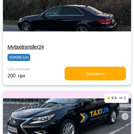
Mytaxitransfer24
МІЖМІСЬКІ
Ціна посадки
Замовити
200 грн
9.9
2