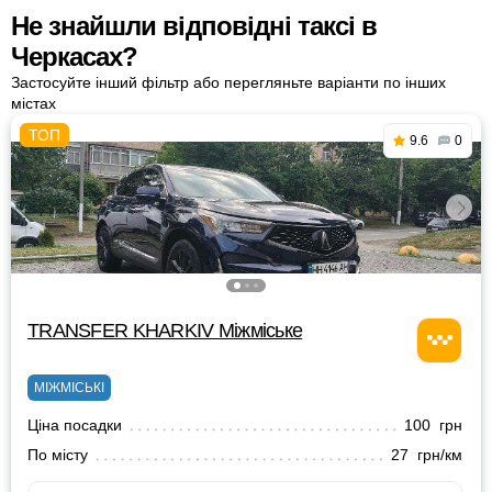
Не знайшли відповідні таксі в
Черкасах?
Застосуйте інший фільтр або перегляньте варіанти по інших
містах
9.6
0
TRANSFER KHARKIV Міжміське
МІЖМІСЬКІ
Ціна посадки
100 грн
По місту
27 грн/км