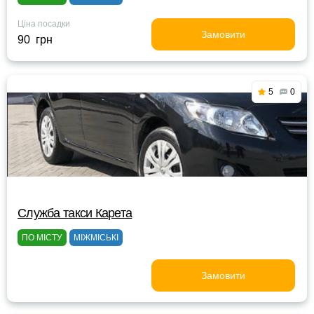
Ціна посадки
Замовити
90 грн
5
0
Служба такси Карета
ПО МІСТУ
МІЖМІСЬКІ
Замовити