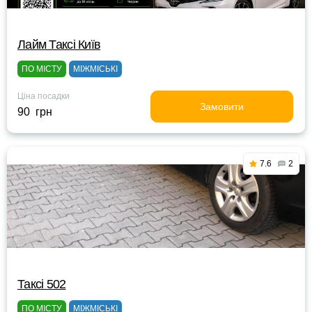
Лайм Таксі Київ
ПО МІСТУ
МІЖМІСЬКІ
Ціна посадки
Замовити
90 грн
7.6
2
Таксі 502
ПО МІСТУ
МІЖМІСЬКІ