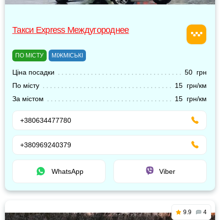
Такси Express Междугороднее
ПО МІСТУ
МІЖМІСЬКІ
Ціна посадки
50 грн
По місту
15 грн/км
За містом
15 грн/км
+380634477780
+380969240379
WhatsApp
Viber
9.9
4