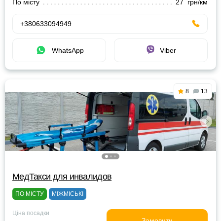
По місту
27 грн/км
+380633094949
WhatsApp
Viber
8
13
МедТакси для инвалидов
ПО МІСТУ
МІЖМІСЬКІ
Ціна посадки
Замовити