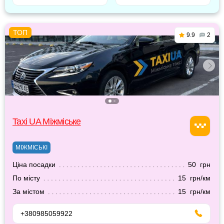
9.9
2
Taxi UA Міжміське
МІЖМІСЬКІ
Ціна посадки
50 грн
По місту
15 грн/км
За містом
15 грн/км
+380985059922