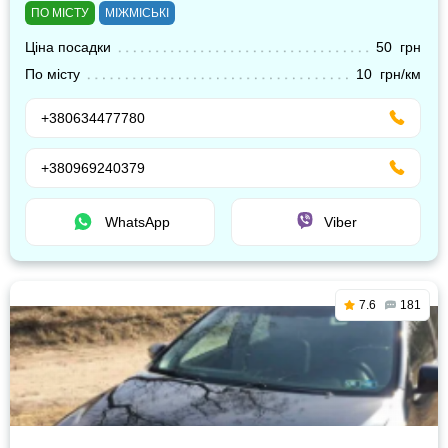
ПО МІСТУ
МІЖМІСЬКІ
Ціна посадки
50 грн
По місту
10 грн/км
+380634477780
+380969240379
WhatsApp
Viber
7.6
181