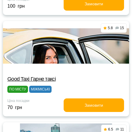
Замовити
100 грн
5.8
15
Good Taxi Гарне таксi
ПО МІСТУ
МІЖМІСЬКІ
Ціна посадки
Замовити
70 грн
6.5
11