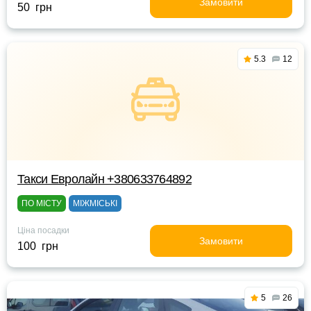
Замовити
50 грн
5.3
12
Такси Евролайн +380633764892
ПО МІСТУ
МІЖМІСЬКІ
Ціна посадки
Замовити
100 грн
5
26