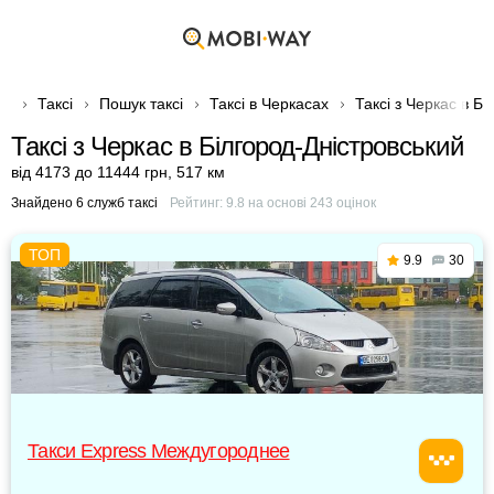
Таксі
Пошук таксі
Таксі в Черкасах
Таксі з Черкас в Б
Таксі з Черкас в Білгород-Дністровський
від 4173 до 11444 грн
,
517 км
Знайдено 6 служб таксі
Рейтинг:
9.8
на основі
243
оцінок
9.9
30
Такси Express Междугороднее