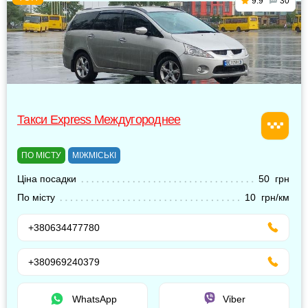
9.9
30
Такси Express Междугороднее
ПО МІСТУ
МІЖМІСЬКІ
Ціна посадки
50 грн
По місту
10 грн/км
+380634477780
+380969240379
WhatsApp
Viber