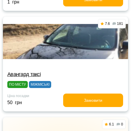
1 грн
7.6
181
Авангард таксі
ПО МІСТУ
МІЖМІСЬКІ
Ціна посадки
Замовити
50 грн
6.1
0