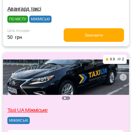
Авангард таксі
ПО МІСТУ
МІЖМІСЬКІ
Ціна посадки
Замовити
50 грн
9.9
2
Taxi UA Міжміське
МІЖМІСЬКІ