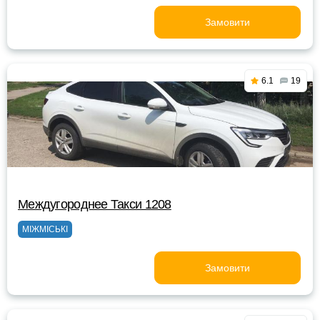
Замовити
6.1
19
Междугороднее Такси 1208
МІЖМІСЬКІ
Замовити