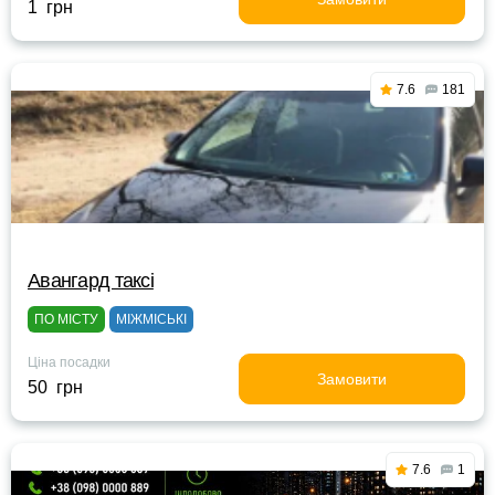
1 грн
7.6
181
Авангард таксі
ПО МІСТУ
МІЖМІСЬКІ
Ціна посадки
Замовити
50 грн
7.6
1