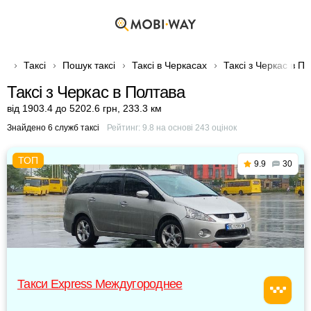
Таксі
Пошук таксі
Таксі в Черкасах
Таксі з Черкас в П
Таксі з Черкас в Полтава
від 1903.4 до 5202.6 грн
,
233.3 км
Знайдено 6 служб таксі
Рейтинг:
9.8
на основі
243
оцінок
9.9
30
Такси Express Междугороднее