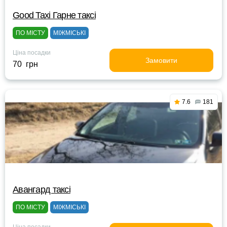
Good Taxi Гарне таксi
ПО МІСТУ
МІЖМІСЬКІ
Ціна посадки
Замовити
70 грн
7.6
181
Авангард таксі
ПО МІСТУ
МІЖМІСЬКІ