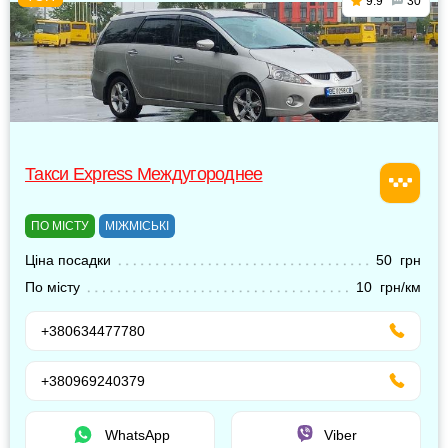
9.9
30
Такси Express Междугороднее
ПО МІСТУ
МІЖМІСЬКІ
Ціна посадки
50 грн
По місту
10 грн/км
+380634477780
+380969240379
WhatsApp
Viber