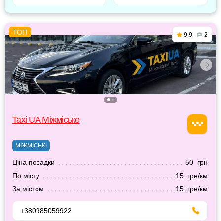
9.9
2
Taxi UA Міжміське
МІЖМІСЬКІ
Ціна посадки
50 грн
По місту
15 грн/км
За містом
15 грн/км
+380985059922