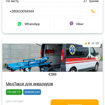
По місту
27 грн/км
+380633094949
WhatsApp
Viber
8
13
МедТакси для инвалидов
ПО МІСТУ
МІЖМІСЬКІ
Ціна посадки
Замовити