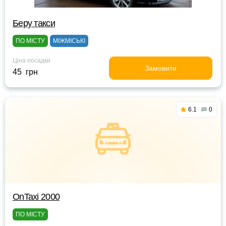
Беру такси
ПО МІСТУ
МІЖМІСЬКІ
Ціна посадки
Замовити
45 грн
6.1
0
OnTaxi 2000
ПО МІСТУ