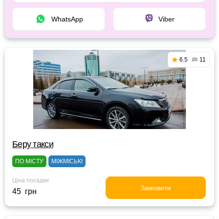
WhatsApp
Viber
6.5
11
Беру такси
ПО МІСТУ
МІЖМІСЬКІ
Ціна посадки
Замовити
45 грн