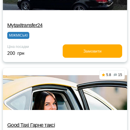
Mytaxitransfer24
МІЖМІСЬКІ
Ціна посадки
Замовити
200 грн
5.8
15
Good Taxi Гарне таксi