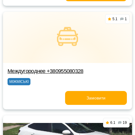
5.1
1
Междугороднее +380955080328
МІЖМІСЬКІ
Замовити
6.1
19