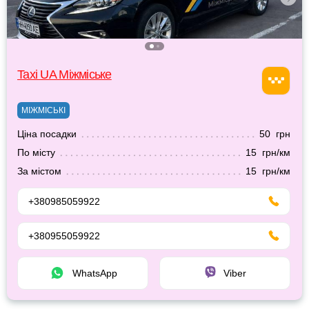
Taxi UA Міжміське
МІЖМІСЬКІ
Ціна посадки
50 грн
По місту
15 грн/км
За містом
15 грн/км
+380985059922
+380955059922
WhatsApp
Viber