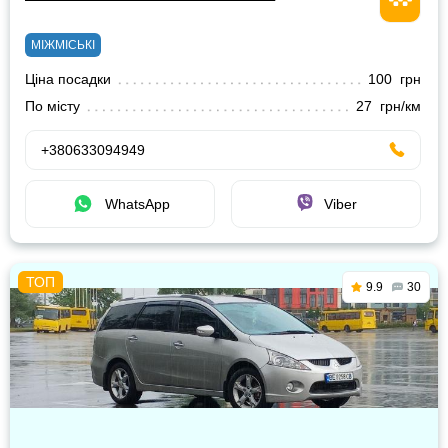
МІЖМІСЬКІ
Ціна посадки
100 грн
По місту
27 грн/км
+380633094949
WhatsApp
Viber
9.9
30