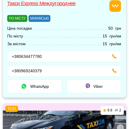
Такси Express Междугороднее
ПО МІСТУ
МІЖМІСЬКІ
Ціна посадки
50 грн
По місту
15 грн/км
За містом
15 грн/км
+380634477780
+380969240379
WhatsApp
Viber
9.9
2