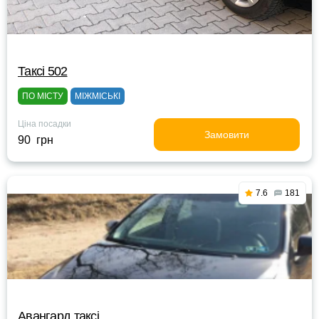
Таксі 502
ПО МІСТУ
МІЖМІСЬКІ
Ціна посадки
Замовити
90 грн
7.6
181
Авангард таксі