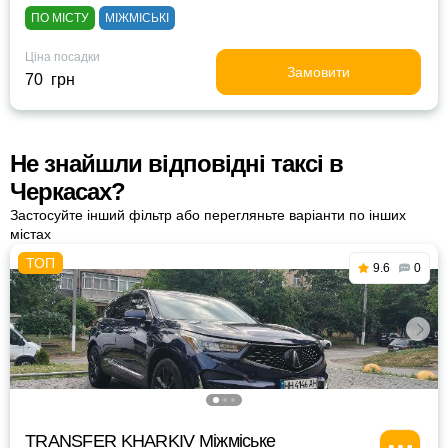
ПО МІСТУ
МІЖМІСЬКІ
Ціна посадки
Замовити
70 грн
Не знайшли відповідні таксі в
Черкасах?
Застосуйте інший фільтр або перегляньте варіанти по інших
містах
9.6
0
TRANSFER KHARKIV Міжміське