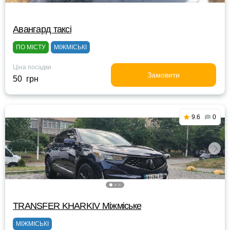
Авангард таксі
ПО МІСТУ
МІЖМІСЬКІ
Ціна посадки
Замовити
50 грн
9.6
0
TRANSFER KHARKIV Міжміське
МІЖМІСЬКІ