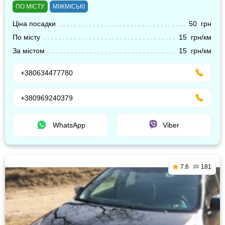
ПО МІСТУ
МІЖМІСЬКІ
Ціна посадки
50 грн
По місту
15 грн/км
За містом
15 грн/км
+380634477780
+380969240379
WhatsApp
Viber
7.6
181