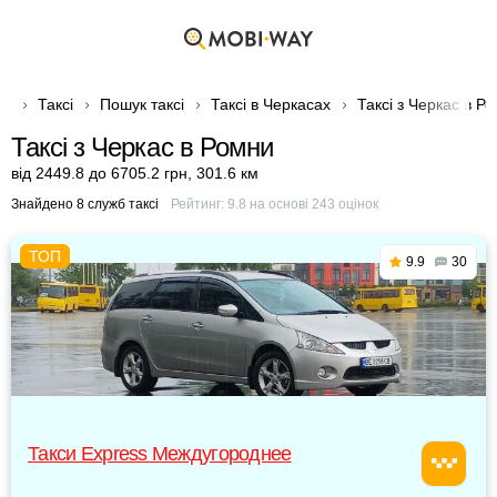
Таксі
Пошук таксі
Таксі в Черкасах
Таксі з Черкас в Р
Таксі з Черкас в Ромни
від 2449.8 до 6705.2 грн
,
301.6 км
Знайдено 8 служб таксі
Рейтинг:
9.8
на основі
243
оцінок
9.9
30
Такси Express Междугороднее