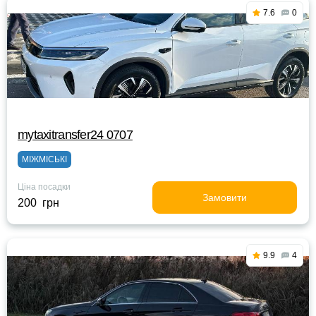
7.6
0
mytaxitransfer24 0707
МІЖМІСЬКІ
Ціна посадки
Замовити
200 грн
9.9
4