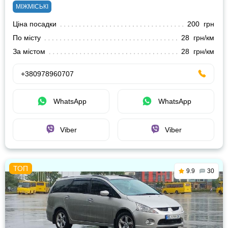
МІЖМІСЬКІ
Ціна посадки
200 грн
По місту
28 грн/км
За містом
28 грн/км
+380978960707
WhatsApp
WhatsApp
Viber
Viber
9.9
30