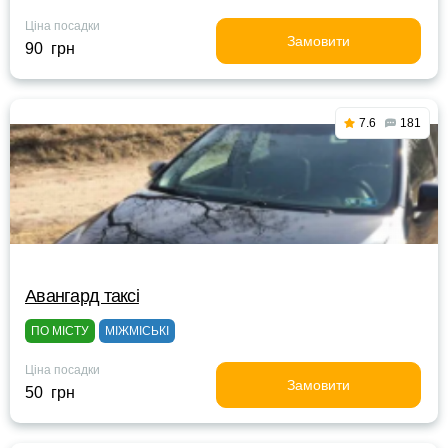
Ціна посадки
Замовити
90 грн
7.6
181
Авангард таксі
ПО МІСТУ
МІЖМІСЬКІ
Ціна посадки
Замовити
50 грн