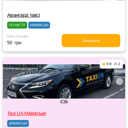
Авангард таксі
ПО МІСТУ
МІЖМІСЬКІ
Ціна посадки
Замовити
50 грн
9.9
2
Taxi UA Міжміське
МІЖМІСЬКІ