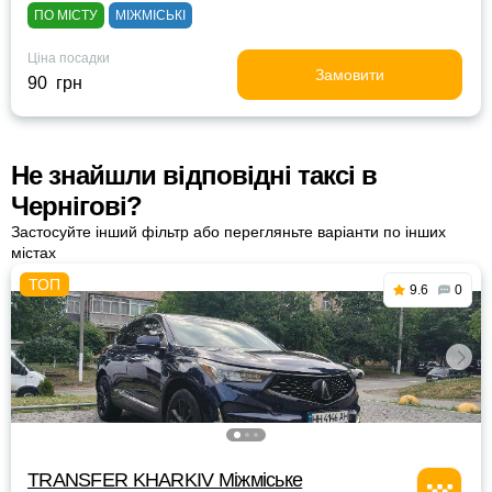
ПО МІСТУ
МІЖМІСЬКІ
Ціна посадки
Замовити
90 грн
Не знайшли відповідні таксі в
Чернігові?
Застосуйте інший фільтр або перегляньте варіанти по інших
містах
9.6
0
TRANSFER KHARKIV Міжміське