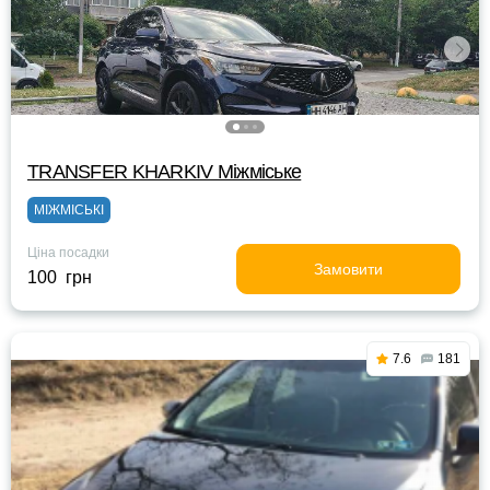
TRANSFER KHARKIV Міжміське
МІЖМІСЬКІ
Ціна посадки
Замовити
100 грн
7.6
181