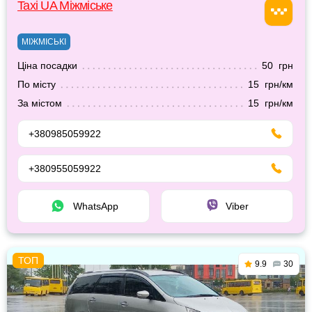
Taxi UA Міжміське
МІЖМІСЬКІ
Ціна посадки
50 грн
По місту
15 грн/км
За містом
15 грн/км
+380985059922
+380955059922
WhatsApp
Viber
9.9
30