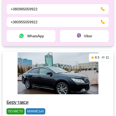
+380985059922
+380955059922
WhatsApp
Viber
6.5
11
Беру такси
ПО МІСТУ
МІЖМІСЬКІ