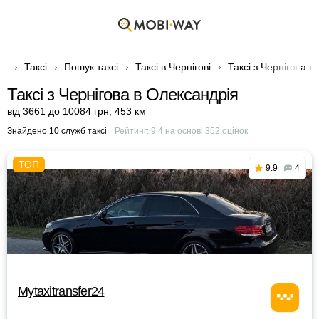
Таксі
Пошук таксі
Таксі в Чернігові
Таксі з Чернігова в
Таксі з Чернігова в Олександрія
від 3661 до 10084 грн
,
453 км
Знайдено 10 служб таксі
Рейтинг:
9.4
на основі
352
оцінок
9.9
4
Mytaxitransfer24