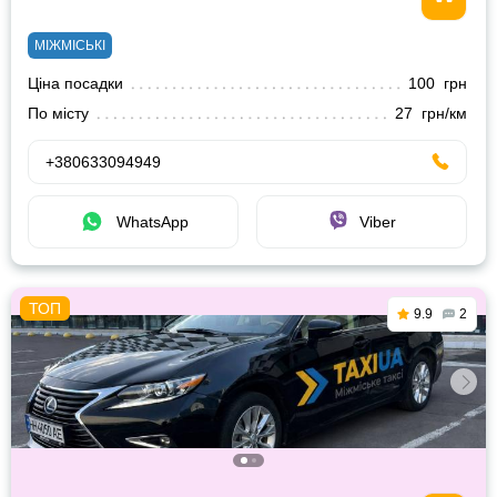
МІЖМІСЬКІ
Ціна посадки
100 грн
По місту
27 грн/км
+380633094949
WhatsApp
Viber
9.9
2