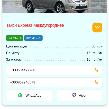
Такси Express Междугороднее
ПО МІСТУ
МІЖМІСЬКІ
Ціна посадки
50 грн
По місту
15 грн/км
За містом
15 грн/км
+380634477780
+380969240379
WhatsApp
Viber