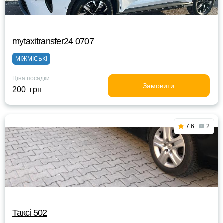
mytaxitransfer24 0707
МІЖМІСЬКІ
Ціна посадки
Замовити
200 грн
7.6
2
Таксі 502