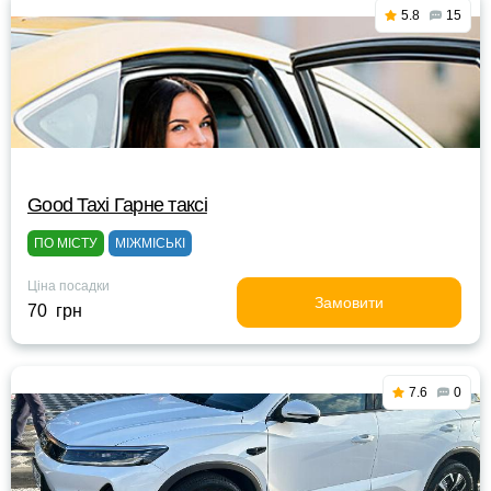
5.8
15
Good Taxi Гарне таксi
ПО МІСТУ
МІЖМІСЬКІ
Ціна посадки
Замовити
70 грн
7.6
0