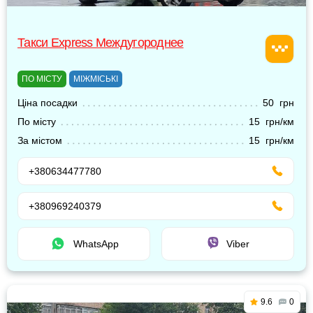
Такси Express Междугороднее
ПО МІСТУ
МІЖМІСЬКІ
Ціна посадки
50 грн
По місту
15 грн/км
За містом
15 грн/км
+380634477780
+380969240379
WhatsApp
Viber
9.6
0