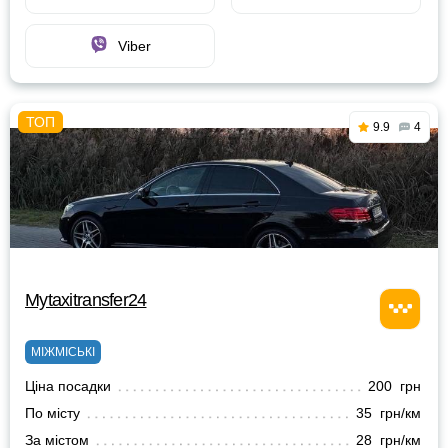
Viber
9.9
4
Mytaxitransfer24
МІЖМІСЬКІ
Ціна посадки
200 грн
По місту
35 грн/км
За містом
28 грн/км