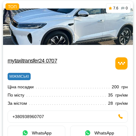
7.6
0
mytaxitransfer24 0707
МІЖМІСЬКІ
Ціна посадки
200 грн
По місту
35 грн/км
За містом
28 грн/км
+380938960707
WhatsApp
WhatsApp