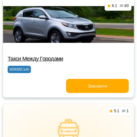
6.1
60
Такси Между Городами
МІЖМІСЬКІ
Замовити
5.1
1