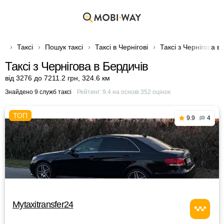
Таксі
Пошук таксі
Таксі в Чернігові
Таксі з Чернігова в
Таксі з Чернігова в Бердичів
від 3276 до 7211.2 грн
,
324.6 км
Знайдено 9 служб таксі
Рейтинг:
9.4
на основі
352
оцінок
9.9
4
Mytaxitransfer24