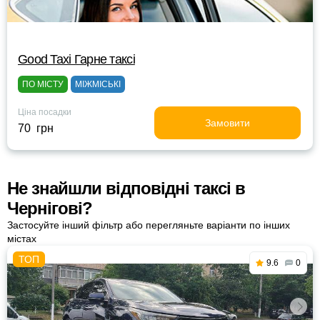
Good Taxi Гарне таксi
ПО МІСТУ
МІЖМІСЬКІ
Ціна посадки
Замовити
70 грн
Не знайшли відповідні таксі в
Чернігові?
Застосуйте інший фільтр або перегляньте варіанти по інших
містах
9.6
0