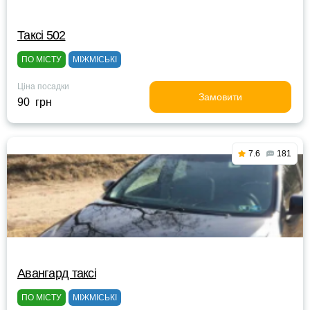
Таксі 502
ПО МІСТУ
МІЖМІСЬКІ
Ціна посадки
Замовити
90 грн
7.6
181
Авангард таксі
ПО МІСТУ
МІЖМІСЬКІ