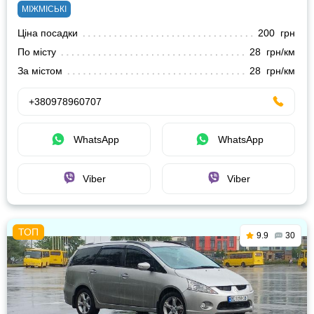
МІЖМІСЬКІ
Ціна посадки
200 грн
По місту
28 грн/км
За містом
28 грн/км
+380978960707
WhatsApp
WhatsApp
Viber
Viber
9.9
30