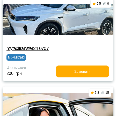
9.5
0
mytaxitransfer24 0707
МІЖМІСЬКІ
Ціна посадки
Замовити
200 грн
5.8
15