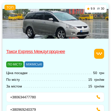
9.9
30
Такси Express Междугороднее
ПО МІСТУ
МІЖМІСЬКІ
Ціна посадки
50 грн
По місту
15 грн/км
За містом
15 грн/км
+380634477780
+380969240379