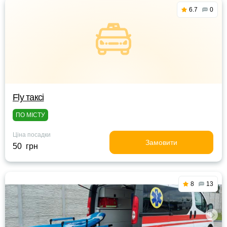
6.7
0
Fly таксі
ПО МІСТУ
Ціна посадки
Замовити
50 грн
8
13