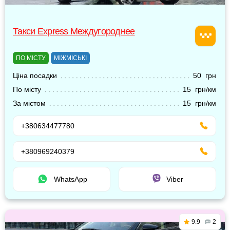
Такси Express Междугороднее
ПО МІСТУ
МІЖМІСЬКІ
Ціна посадки
50 грн
По місту
15 грн/км
За містом
15 грн/км
+380634477780
+380969240379
WhatsApp
Viber
9.9
2