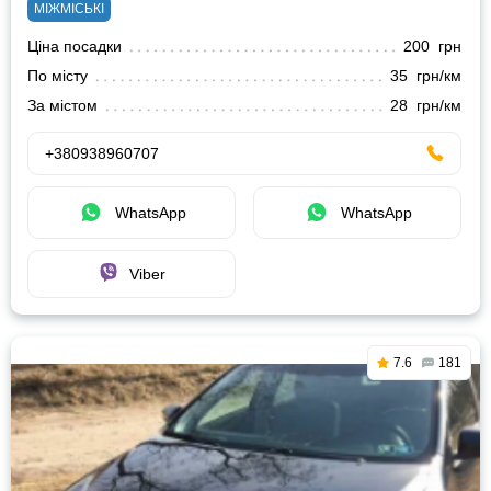
МІЖМІСЬКІ
Ціна посадки
200 грн
По місту
35 грн/км
За містом
28 грн/км
+380938960707
WhatsApp
WhatsApp
Viber
7.6
181