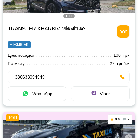
TRANSFER KHARKIV Міжміське
МІЖМІСЬКІ
Ціна посадки
100 грн
По місту
27 грн/км
+380633094949
WhatsApp
Viber
9.9
2