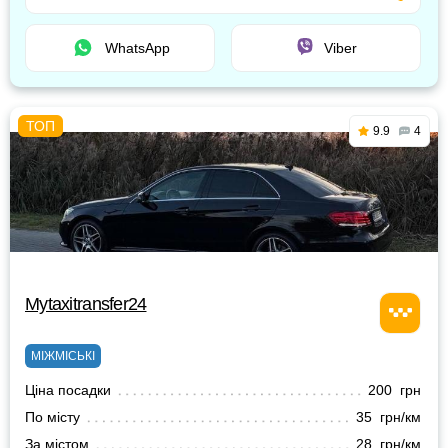
WhatsApp
Viber
9.9
4
Mytaxitransfer24
МІЖМІСЬКІ
Ціна посадки
200 грн
По місту
35 грн/км
За містом
28 грн/км