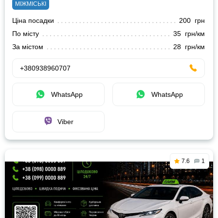
МІЖМІСЬКІ
Ціна посадки
200 грн
По місту
35 грн/км
За містом
28 грн/км
+380938960707
WhatsApp
WhatsApp
Viber
7.6
1