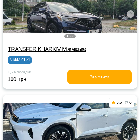
TRANSFER KHARKIV Міжміське
МІЖМІСЬКІ
Ціна посадки
Замовити
100 грн
9.5
0