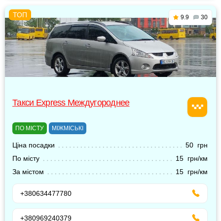
9.9
30
Такси Express Междугороднее
ПО МІСТУ
МІЖМІСЬКІ
Ціна посадки
50 грн
По місту
15 грн/км
За містом
15 грн/км
+380634477780
+380969240379