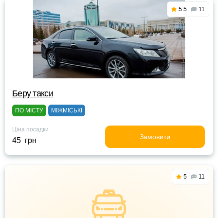
5.5
11
Беру такси
ПО МІСТУ
МІЖМІСЬКІ
Ціна посадки
Замовити
45 грн
5
11