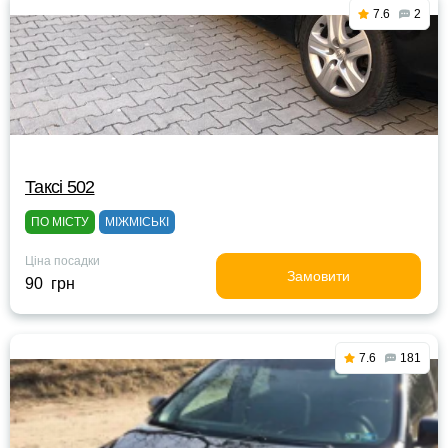
7.6
2
Таксі 502
ПО МІСТУ
МІЖМІСЬКІ
Ціна посадки
Замовити
90 грн
7.6
181