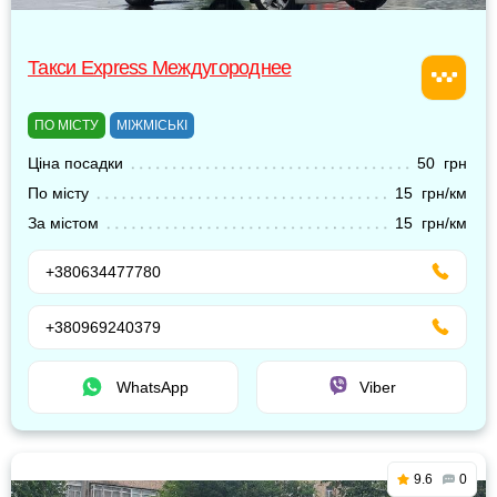
Такси Express Междугороднее
ПО МІСТУ
МІЖМІСЬКІ
Ціна посадки
50 грн
По місту
15 грн/км
За містом
15 грн/км
+380634477780
+380969240379
WhatsApp
Viber
9.6
0