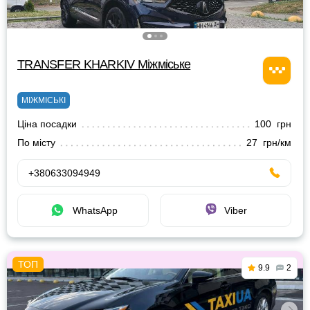
TRANSFER KHARKIV Міжміське
МІЖМІСЬКІ
Ціна посадки
100 грн
По місту
27 грн/км
+380633094949
WhatsApp
Viber
9.9
2