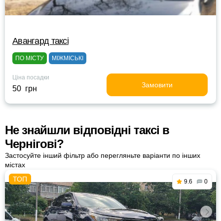
Авангард таксі
ПО МІСТУ
МІЖМІСЬКІ
Ціна посадки
Замовити
50 грн
Не знайшли відповідні таксі в
Чернігові?
Застосуйте інший фільтр або перегляньте варіанти по інших
містах
9.6
0