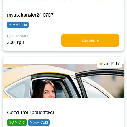
mytaxitransfer24 0707
МІЖМІСЬКІ
Ціна посадки
Замовити
200 грн
5.8
15
Good Taxi Гарне таксi
ПО МІСТУ
МІЖМІСЬКІ