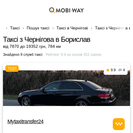
Таксі
Пошук таксі
Таксі в Чернігові
Таксі з Чернігова в
Таксі з Чернігова в Борислав
від 7870 до 19352 грн
,
784 км
Знайдено 9 служб таксі
Рейтинг:
9.4
на основі
352
оцінок
9.9
4
Mytaxitransfer24