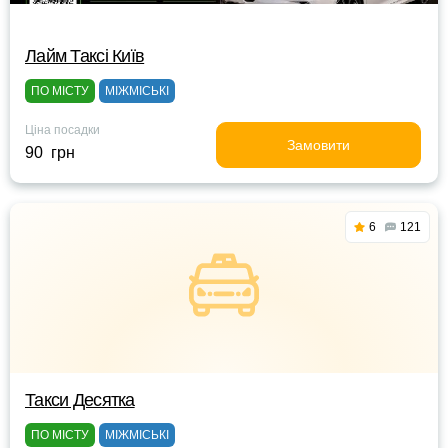
Лайм Таксі Київ
ПО МІСТУ
МІЖМІСЬКІ
Ціна посадки
Замовити
90 грн
6
121
Такси Десятка
ПО МІСТУ
МІЖМІСЬКІ