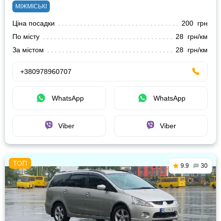
МІЖМІСЬКІ
Ціна посадки
200 грн
По місту
28 грн/км
За містом
28 грн/км
+380978960707
WhatsApp
WhatsApp
Viber
Viber
9.9
30