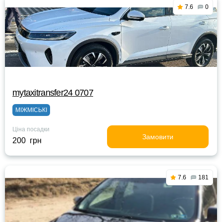
7.6
0
mytaxitransfer24 0707
МІЖМІСЬКІ
Ціна посадки
Замовити
200 грн
7.6
181