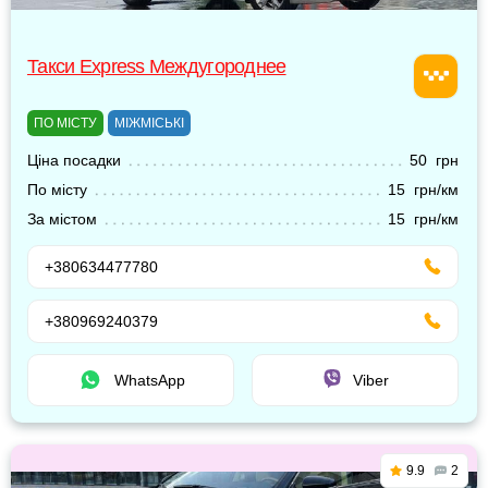
Такси Express Междугороднее
ПО МІСТУ
МІЖМІСЬКІ
Ціна посадки
50 грн
По місту
15 грн/км
За містом
15 грн/км
+380634477780
+380969240379
WhatsApp
Viber
9.9
2