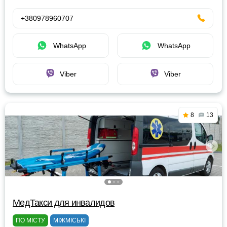
+380978960707
WhatsApp
WhatsApp
Viber
Viber
8
13
МедТакси для инвалидов
ПО МІСТУ
МІЖМІСЬКІ