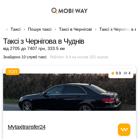
Таксі
Пошук таксі
Таксі в Чернігові
Таксі з Чернігова в
Таксі з Чернігова в Чуднів
від 2705 до 7407 грн
,
333.5 км
Знайдено 10 служб таксі
Рейтинг:
9.4
на основі
352
оцінок
9.9
4
Mytaxitransfer24