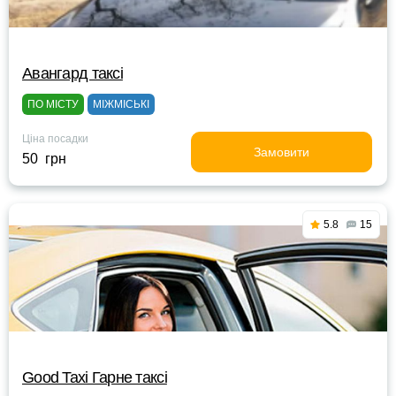
Авангард таксі
ПО МІСТУ
МІЖМІСЬКІ
Ціна посадки
Замовити
50 грн
5.8
15
Good Taxi Гарне таксi