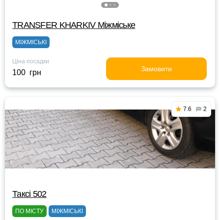
TRANSFER KHARKIV Міжміське
МІЖМІСЬКІ
Ціна посадки
Замовити
100 грн
7.6
2
Таксі 502
ПО МІСТУ
МІЖМІСЬКІ