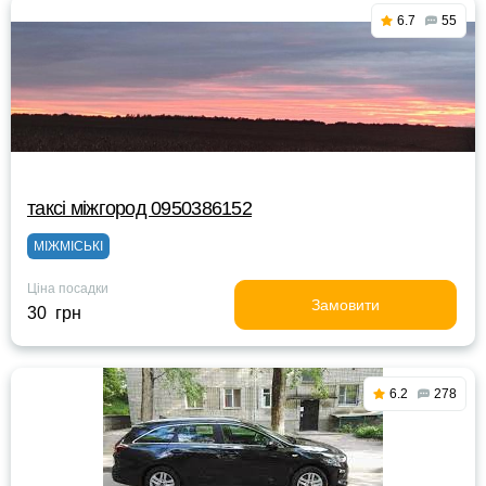
6.7
55
таксі міжгород 0950386152
МІЖМІСЬКІ
Ціна посадки
Замовити
30 грн
6.2
278