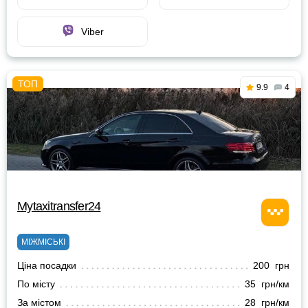
Viber
9.9
4
Mytaxitransfer24
МІЖМІСЬКІ
Ціна посадки
200 грн
По місту
35 грн/км
За містом
28 грн/км