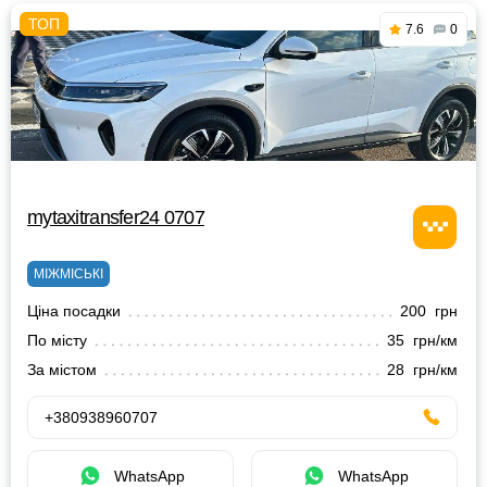
7.6
0
mytaxitransfer24 0707
МІЖМІСЬКІ
Ціна посадки
200 грн
По місту
35 грн/км
За містом
28 грн/км
+380938960707
WhatsApp
WhatsApp