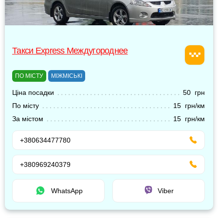
Такси Express Междугороднее
ПО МІСТУ
МІЖМІСЬКІ
Ціна посадки
50 грн
По місту
15 грн/км
За містом
15 грн/км
+380634477780
+380969240379
WhatsApp
Viber