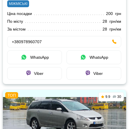
МІЖМІСЬКІ
Ціна посадки
200 грн
По місту
28 грн/км
За містом
28 грн/км
+380978960707
WhatsApp
WhatsApp
Viber
Viber
9.9
30