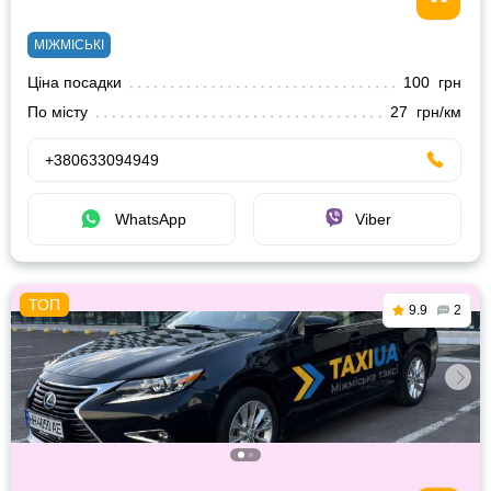
МІЖМІСЬКІ
Ціна посадки
100 грн
По місту
27 грн/км
+380633094949
WhatsApp
Viber
9.9
2