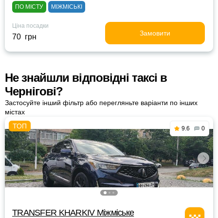
ПО МІСТУ
МІЖМІСЬКІ
Ціна посадки
Замовити
70 грн
Не знайшли відповідні таксі в
Чернігові?
Застосуйте інший фільтр або перегляньте варіанти по інших
містах
9.6
0
TRANSFER KHARKIV Міжміське