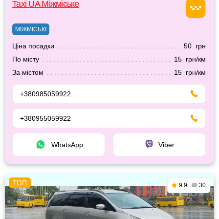
Taxi UA Міжміське
МІЖМІСЬКІ
Ціна посадки
50 грн
По місту
15 грн/км
За містом
15 грн/км
+380985059922
+380955059922
WhatsApp
Viber
9.9
30