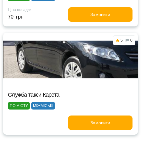
Ціна посадки
Замовити
70 грн
5
0
Служба такси Карета
ПО МІСТУ
МІЖМІСЬКІ
Замовити