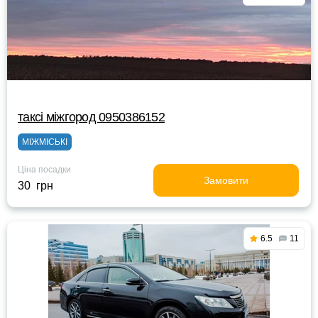
таксі міжгород 0950386152
МІЖМІСЬКІ
Ціна посадки
Замовити
30 грн
6.5
11