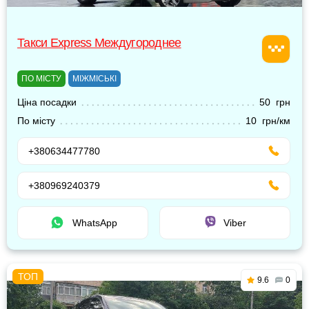
Такси Express Междугороднее
ПО МІСТУ
МІЖМІСЬКІ
Ціна посадки
50 грн
По місту
10 грн/км
+380634477780
+380969240379
WhatsApp
Viber
9.6
0