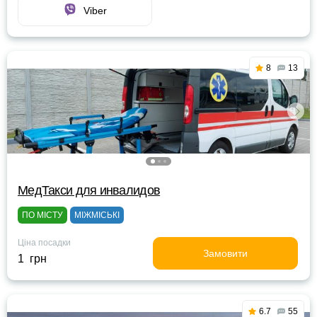
Viber
8
13
МедТакси для инвалидов
ПО МІСТУ
МІЖМІСЬКІ
Ціна посадки
Замовити
1 грн
6.7
55