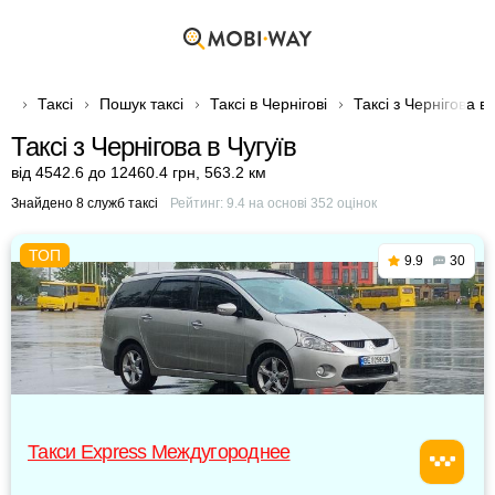
Таксі
Пошук таксі
Таксі в Чернігові
Таксі з Чернігова в 
Таксі з Чернігова в Чугуїв
від 4542.6 до 12460.4 грн
,
563.2 км
Знайдено 8 служб таксі
Рейтинг:
9.4
на основі
352
оцінок
9.9
30
Такси Express Междугороднее