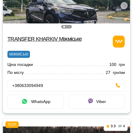
TRANSFER KHARKIV Міжміське
МІЖМІСЬКІ
Ціна посадки
100 грн
По місту
27 грн/км
+380633094949
WhatsApp
Viber
9.9
4