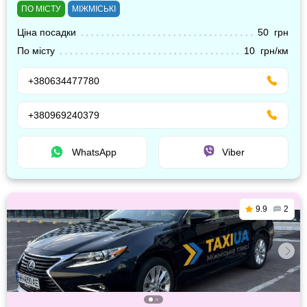
ПО МІСТУ
МІЖМІСЬКІ
Ціна посадки
50 грн
По місту
10 грн/км
+380634477780
+380969240379
WhatsApp
Viber
9.9
2