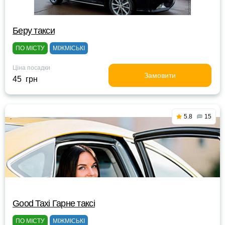
Беру такси
ПО МІСТУ
МІЖМІСЬКІ
Ціна посадки
Замовити
45 грн
5.8
15
Good Taxi Гарне таксi
ПО МІСТУ
МІЖМІСЬКІ