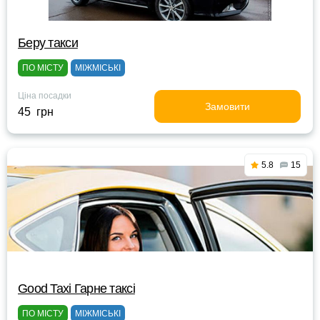
Беру такси
ПО МІСТУ
МІЖМІСЬКІ
Ціна посадки
Замовити
45 грн
5.8
15
Good Taxi Гарне таксi
ПО МІСТУ
МІЖМІСЬКІ