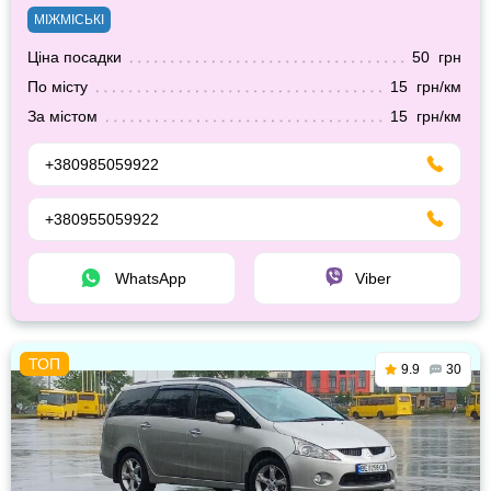
МІЖМІСЬКІ
Ціна посадки
50 грн
По місту
15 грн/км
За містом
15 грн/км
+380985059922
+380955059922
WhatsApp
Viber
9.9
30