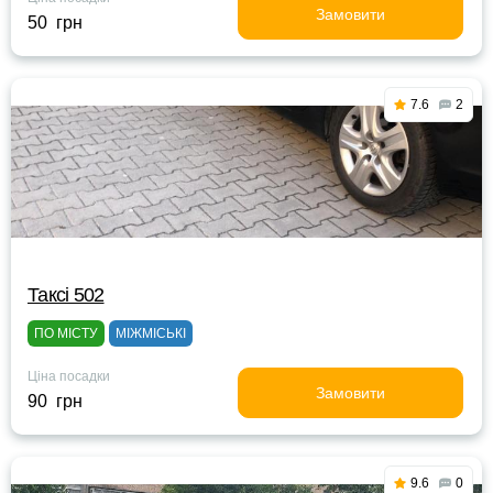
Замовити
50 грн
7.6
2
Таксі 502
ПО МІСТУ
МІЖМІСЬКІ
Ціна посадки
Замовити
90 грн
9.6
0