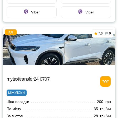
Viber
Viber
7.6
0
mytaxitransfer24 0707
МІЖМІСЬКІ
Ціна посадки
200 грн
По місту
35 грн/км
За містом
28 грн/км