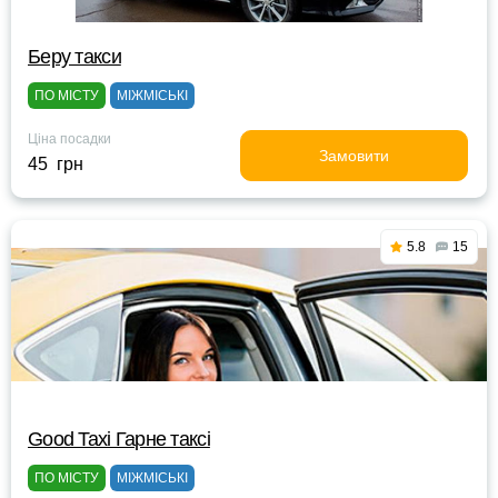
Беру такси
ПО МІСТУ
МІЖМІСЬКІ
Ціна посадки
Замовити
45 грн
5.8
15
Good Taxi Гарне таксi
ПО МІСТУ
МІЖМІСЬКІ