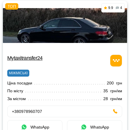
9.9
4
Mytaxitransfer24
МІЖМІСЬКІ
Ціна посадки
200 грн
По місту
35 грн/км
За містом
28 грн/км
+380978960707
WhatsApp
WhatsApp