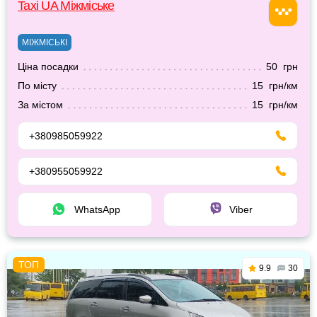
Taxi UA Міжміське
МІЖМІСЬКІ
Ціна посадки
50 грн
По місту
15 грн/км
За містом
15 грн/км
+380985059922
+380955059922
WhatsApp
Viber
9.9
30