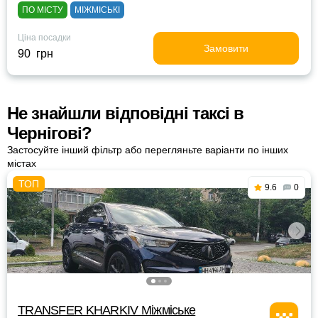
ПО МІСТУ
МІЖМІСЬКІ
Ціна посадки
Замовити
90 грн
Не знайшли відповідні таксі в
Чернігові?
Застосуйте інший фільтр або перегляньте варіанти по інших
містах
9.6
0
TRANSFER KHARKIV Міжміське