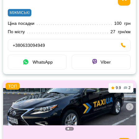
МІЖМІСЬКІ
Ціна посадки
100 грн
По місту
27 грн/км
+380633094949
WhatsApp
Viber
9.9
2