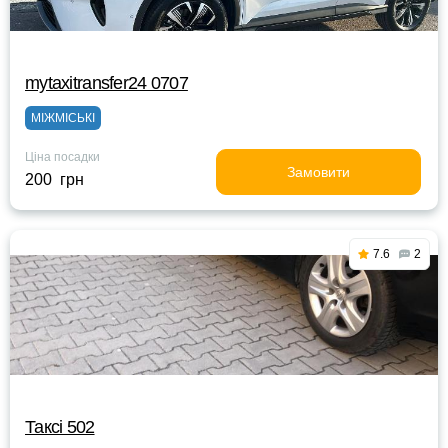
mytaxitransfer24 0707
МІЖМІСЬКІ
Ціна посадки
Замовити
200 грн
7.6
2
Таксі 502