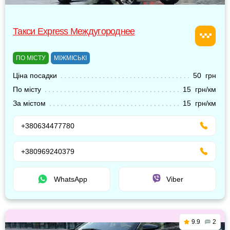
Такси Express Междугороднее
ПО МІСТУ
МІЖМІСЬКІ
Ціна посадки
50 грн
По місту
15 грн/км
За містом
15 грн/км
+380634477780
+380969240379
WhatsApp
Viber
9.9
2