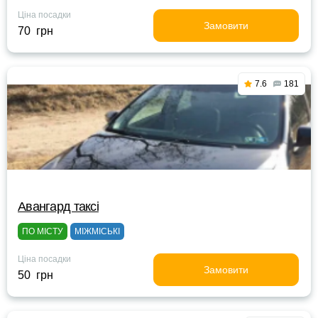
Ціна посадки
Замовити
70 грн
7.6
181
Авангард таксі
ПО МІСТУ
МІЖМІСЬКІ
Ціна посадки
Замовити
50 грн