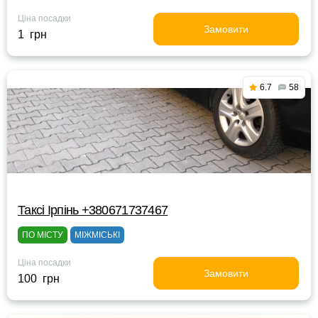
Ціна посадки
Замовити
1 грн
6.7
58
Таксі Ірпінь +380671737467
ПО МІСТУ
МІЖМІСЬКІ
Ціна посадки
Замовити
100 грн