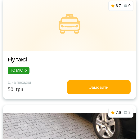
6.7
0
Fly таксі
ПО МІСТУ
Ціна посадки
Замовити
50 грн
7.6
2