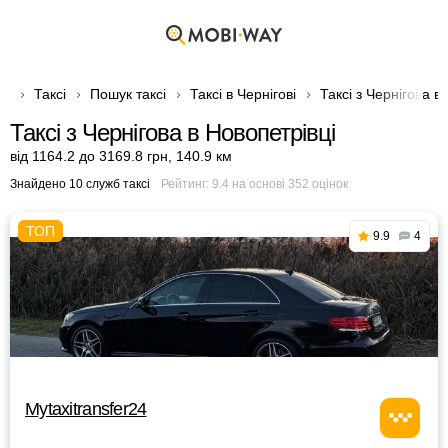
Таксі
Пошук таксі
Таксі в Чернігові
Таксі з Чернігова в
Таксі з Чернігова в Новопетрівці
від 1164.2 до 3169.8 грн
,
140.9 км
Знайдено 10 служб таксі
Рейтинг:
9.4
на основі
352
оцінок
9.9
4
Mytaxitransfer24