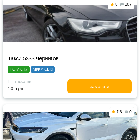
8
107
Такси 5333 Чернигов
ПО МІСТУ
МІЖМІСЬКІ
Ціна посадки
Замовити
50 грн
7.6
0