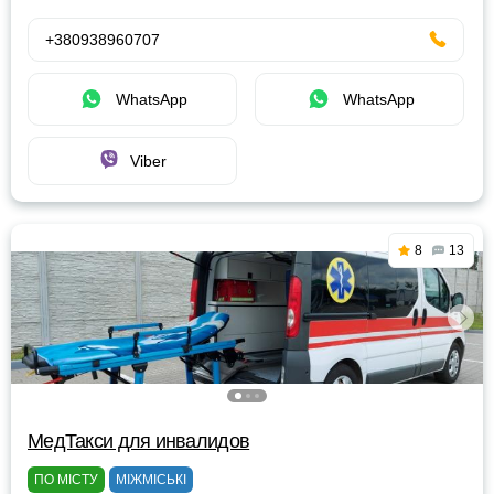
+380938960707
WhatsApp
WhatsApp
Viber
8
13
МедТакси для инвалидов
ПО МІСТУ
МІЖМІСЬКІ