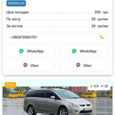
МІЖМІСЬКІ
Ціна посадки
200 грн
По місту
28 грн/км
За містом
28 грн/км
+380978960707
WhatsApp
WhatsApp
Viber
Viber
9.9
30