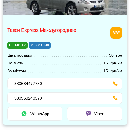
Такси Express Междугороднее
ПО МІСТУ
МІЖМІСЬКІ
Ціна посадки
50 грн
По місту
15 грн/км
За містом
15 грн/км
+380634477780
+380969240379
WhatsApp
Viber