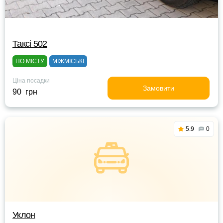
Таксі 502
ПО МІСТУ
МІЖМІСЬКІ
Ціна посадки
Замовити
90 грн
5.9
0
Уклон