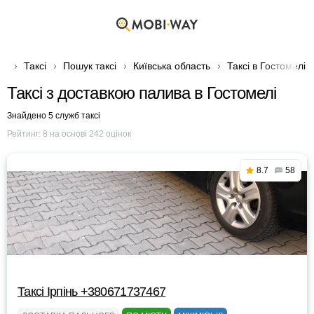
Таксі
Пошук таксі
Київська область
Таксі в Гостомелі
Таксі з доставкою палива в Гостомелі
Знайдено 5 служб таксі
Рейтинг:
8
на основі
242
оцінок
8.7
58
Таксі Ірпінь +380671737467