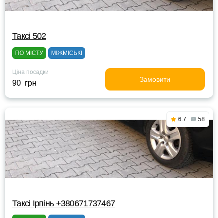
Таксі 502
ПО МІСТУ
МІЖМІСЬКІ
Ціна посадки
Замовити
90 грн
6.7
58
Таксі Ірпінь +380671737467