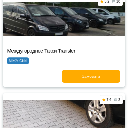
5.2
10
Междугороднее Такси Transfer
МІЖМІСЬКІ
Замовити
7.6
2