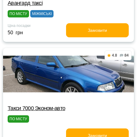
Авангард таксі
ПО МІСТУ
МІЖМІСЬКІ
Ціна посадки
Замовити
50 грн
4.8
84
Такси 7000 Эконом-авто
ПО МІСТУ
Замовити