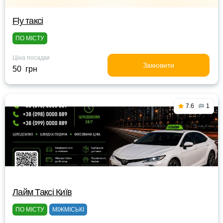
Fly таксі
ПО МІСТУ
Ціна посадки
Замовити
50 грн
7.6
1
Лайм Таксі Київ
ПО МІСТУ
МІЖМІСЬКІ