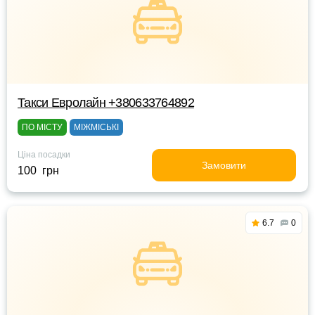
Такси Евролайн +380633764892
ПО МІСТУ
МІЖМІСЬКІ
Ціна посадки
Замовити
100 грн
6.7
0