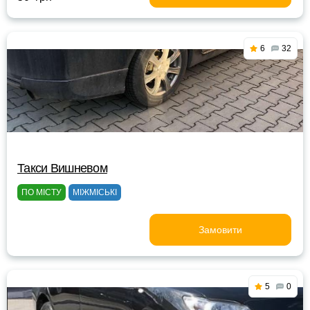
6
32
Такси Вишневом
ПО МІСТУ
МІЖМІСЬКІ
Замовити
5
0