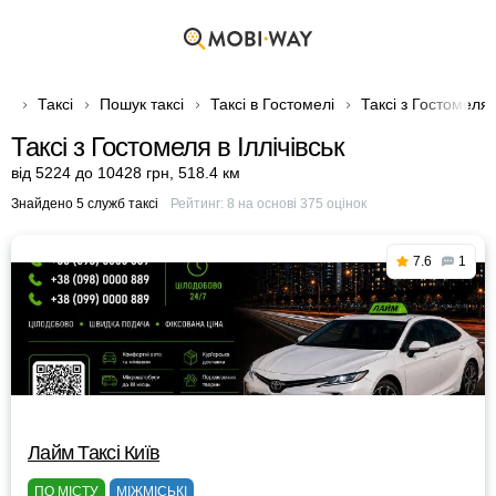
Таксі
Пошук таксі
Таксі в Гостомелі
Таксі з Гостомеля в
Таксі з Гостомеля в Іллічівськ
від 5224 до 10428 грн
,
518.4 км
Знайдено 5 служб таксі
Рейтинг:
8
на основі
375
оцінок
7.6
1
Лайм Таксі Київ
ПО МІСТУ
МІЖМІСЬКІ