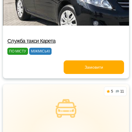
Служба такси Карета
ПО МІСТУ
МІЖМІСЬКІ
Замовити
5
11