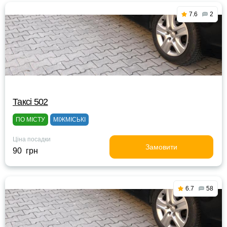
7.6
2
Таксі 502
ПО МІСТУ
МІЖМІСЬКІ
Ціна посадки
Замовити
90 грн
6.7
58