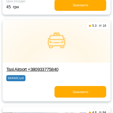
Ціна посадки
Замовити
45 грн
5.3
16
Taxi Airport +380933775840
МІЖМІСЬКІ
Замовити
4.8
84