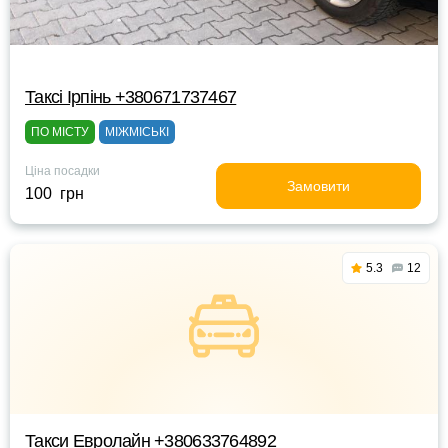
Таксі Ірпінь +380671737467
ПО МІСТУ
МІЖМІСЬКІ
Ціна посадки
Замовити
100 грн
5.3
12
Такси Евролайн +380633764892