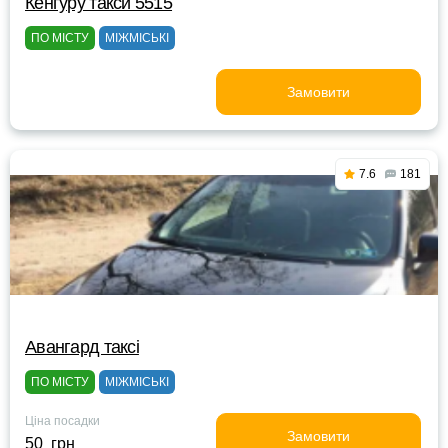
Кенгуру такси 5515
ПО МІСТУ
МІЖМІСЬКІ
Замовити
7.6
181
Авангард таксі
ПО МІСТУ
МІЖМІСЬКІ
Ціна посадки
Замовити
50 грн