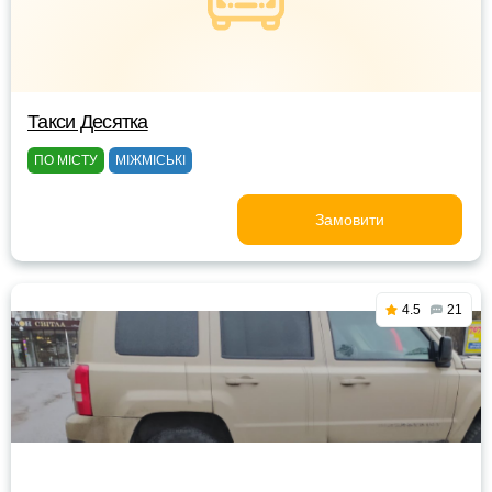
Такси Десятка
ПО МІСТУ
МІЖМІСЬКІ
Замовити
4.5
21