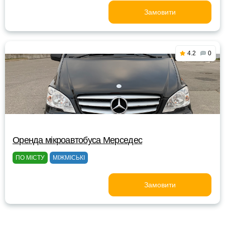
Замовити
4.2
0
Оренда мікроавтобуса Мерседес
ПО МІСТУ
МІЖМІСЬКІ
Замовити