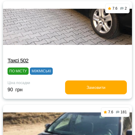
7.6
2
Таксі 502
ПО МІСТУ
МІЖМІСЬКІ
Ціна посадки
Замовити
90 грн
7.6
181