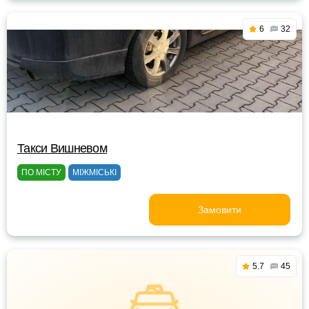
6
32
Такси Вишневом
ПО МІСТУ
МІЖМІСЬКІ
Замовити
5.7
45