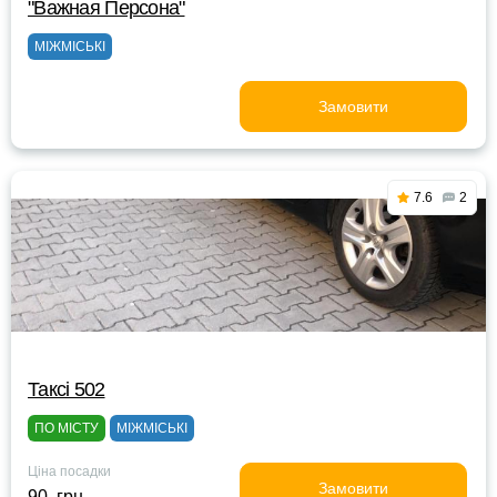
"Важная Персона"
МІЖМІСЬКІ
Замовити
7.6
2
Таксі 502
ПО МІСТУ
МІЖМІСЬКІ
Ціна посадки
Замовити
90 грн