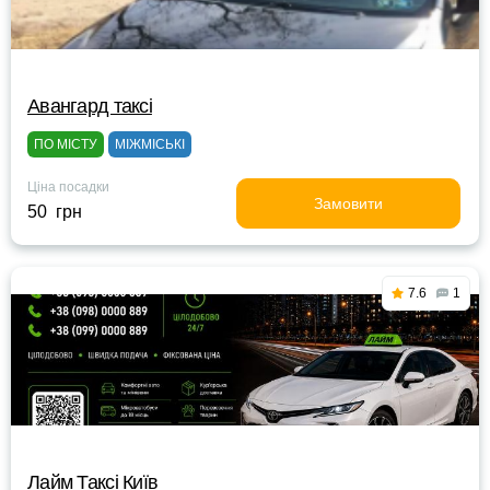
Авангард таксі
ПО МІСТУ
МІЖМІСЬКІ
Ціна посадки
Замовити
50 грн
7.6
1
Лайм Таксі Київ