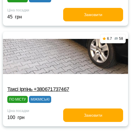
Ціна посадки
Замовити
45 грн
6.7
58
Таксі Ірпінь +380671737467
ПО МІСТУ
МІЖМІСЬКІ
Ціна посадки
Замовити
100 грн