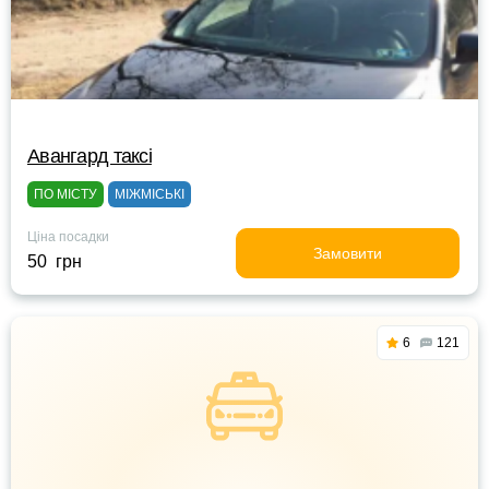
Авангард таксі
ПО МІСТУ
МІЖМІСЬКІ
Ціна посадки
Замовити
50 грн
6
121