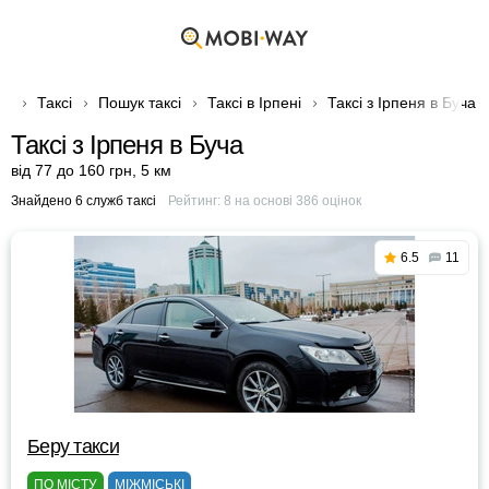
Таксі
Пошук таксі
Таксі в Ірпені
Таксі з Ірпеня в Буча
Таксі з Ірпеня в Буча
від 77 до 160 грн
,
5 км
Знайдено 6 служб таксі
Рейтинг:
8
на основі
386
оцінок
6.5
11
Беру такси
ПО МІСТУ
МІЖМІСЬКІ