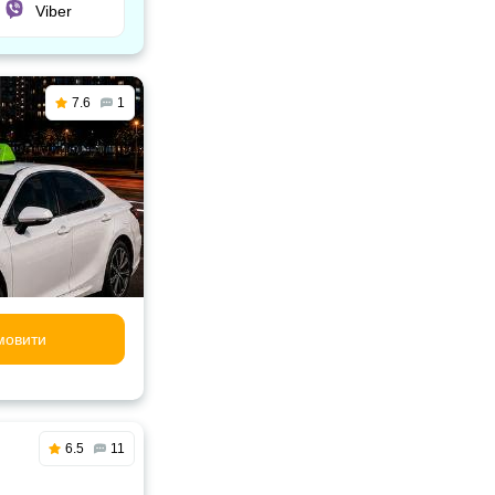
Viber
7.6
1
мовити
6.5
11