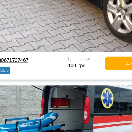
Ціна посадки
380671737467
За
100 грн
ІСЬКІ