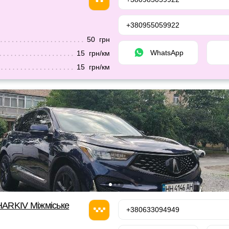
+380955059922
50 грн
WhatsApp
15 грн/км
15 грн/км
ARKIV Міжміське
+380633094949