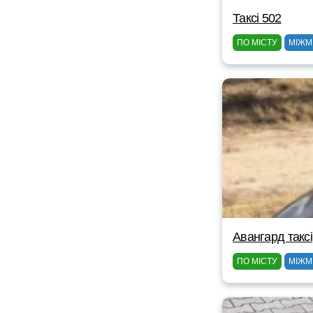
Таксі 502
ПО МІСТУ
МІЖМ
Авангард таксі
ПО МІСТУ
МІЖМ