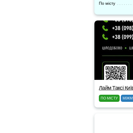
По місту
Лайм Таксі Киї
ПО МІСТУ
МІЖМ