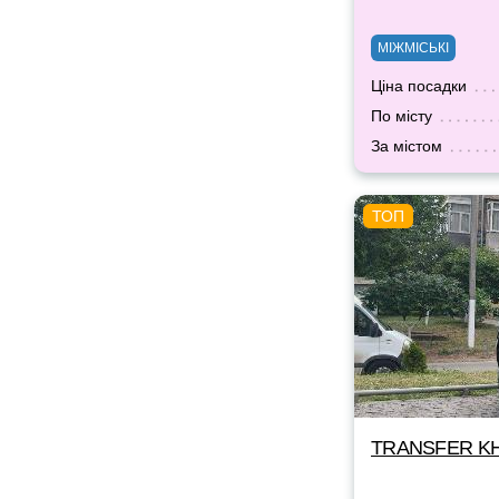
МІЖМІСЬКІ
Ціна посадки
По місту
За містом
TRANSFER KH