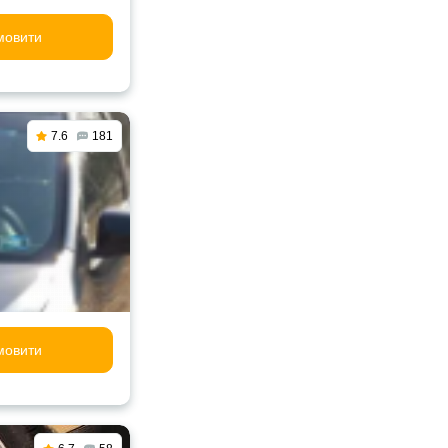
мовити
7.6
181
мовити