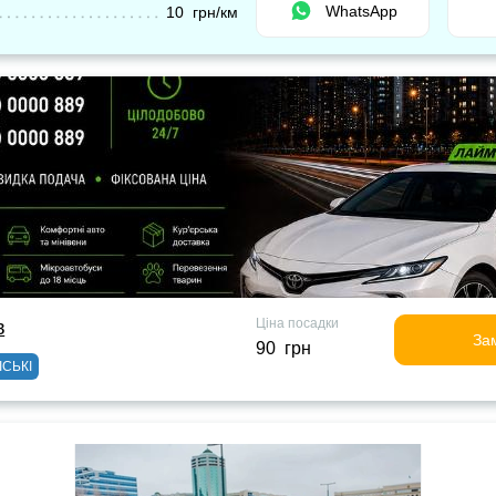
WhatsApp
10 грн/км
Ціна посадки
в
За
90 грн
ІСЬКІ