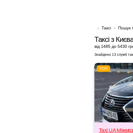
Таксі
Пошук т
Таксі з Києв
від 1485 до 5430 гр
Знайдено 13 служб так
Taxi UA Міжміс