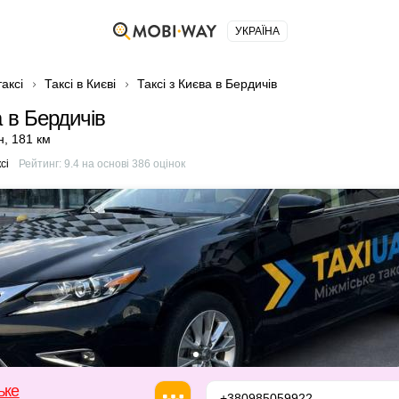
УКРАЇНА
аксі
Таксі в Києві
Таксі з Києва в Бердичів
а в Бердичів
н
,
181 км
сі
Рейтинг:
9.4
на основі
386
оцінок
ьке
+380985059922