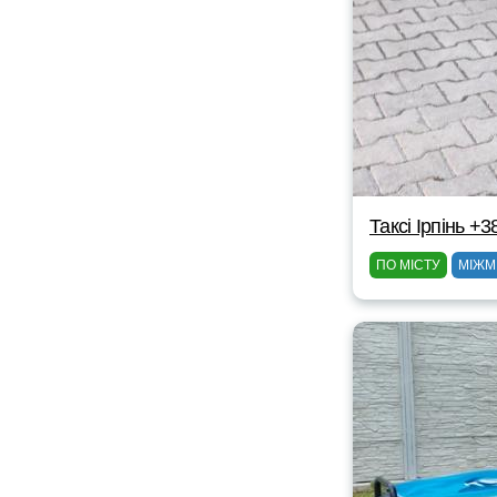
Таксі Ірпінь +
ПО МІСТУ
МІЖМ