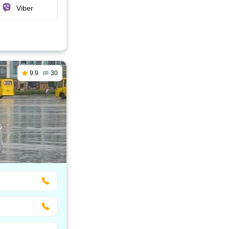
Viber
9.9
30