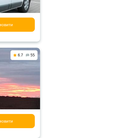
мовити
6.7
55
мовити