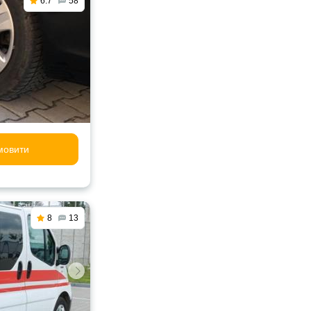
6.7
58
мовити
8
13