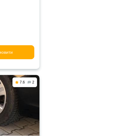
мовити
7.6
2