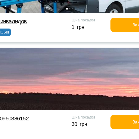
Ціна посадки
 инвалидов
За
1 грн
ІСЬКІ
Ціна посадки
д 0950386152
За
30 грн