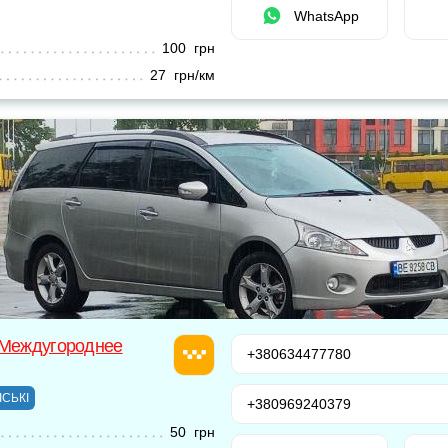
WhatsApp
100 грн
27 грн/км
 Междугороднее
+380634477780
ІСЬКІ
+380969240379
50 грн