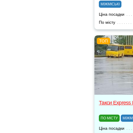
МІЖМІСЬКІ
Ціна посадки
По місту
Такси Express
ПО МІСТУ
МІЖМ
Ціна посадки