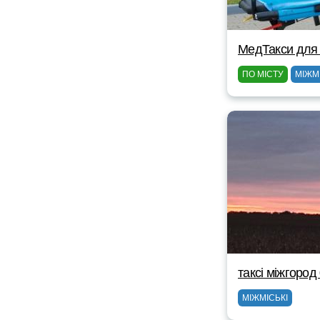
МедТакси для
ПО МІСТУ
МІЖМ
таксі міжгоро
МІЖМІСЬКІ