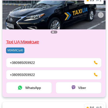
9.9
2
Taxi UA Міжміське
МІЖМІСЬКІ
+380985059922
+380955059922
WhatsApp
Viber
9.6
0