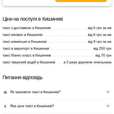
Ціни на послуги в Кишиневі
таксі з доставкою в Кишиневі
від 6 грн за км
таксі мінівен в Кишиневі
від 6 грн за км
таксі міжміське в Кишиневі
від 9 грн за км
таксі в аеропорт в Кишиневі
від 250 грн
таксі бізнес класс в Кишиневі
від 70 грн
таксі тверезий водій в Кишиневі
в 3 рази дорожче лічильника
Питання-відповідь
Як замовити таксі в Кишиневі?
Яка ціна таксі в Кишиневі?