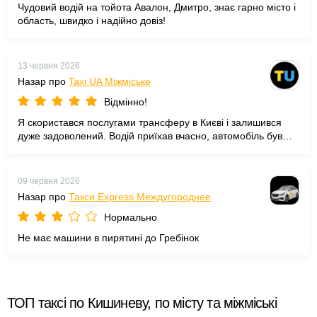
Чудовий водій на тойота Авалон, Дмитро, знає гарно місто і
область, швидко і надійно довіз!
13 червня 2026
Назар про
Taxi UA Міжміське
Відмінно!
Я скористався послугами трансферу в Києві і залишився
дуже задоволений. Водій приїхав вчасно, автомобіль був
чистим і комфортним. Особливо порадувало ввічливе
ставлення та готовність допомогти з багажем. Рекомендую
всім, хто хоче уникнути зайвих клопотів!
09 червня 2026
Назар про
Такси Express Междугороднее
Нормально
Не має машини в пирятині до Гребінок
ТОП таксі по Кишиневу, по місту та міжміські