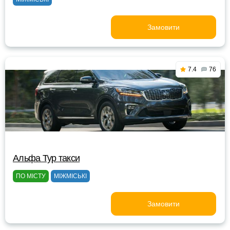
Замовити
7.4
76
Альфа Тур такси
ПО МІСТУ
МІЖМІСЬКІ
Замовити