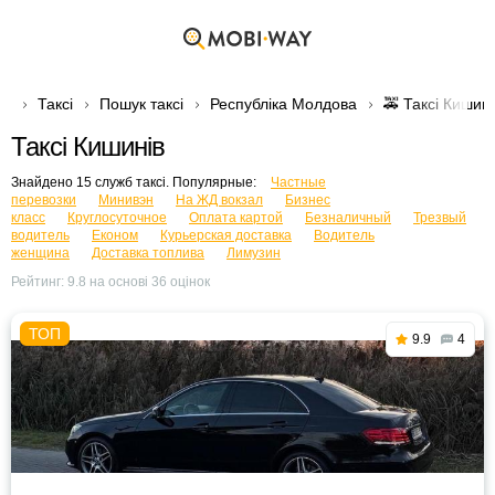
Таксі
Пошук таксі
Республіка Молдова
🚕 Таксі Кишині
Таксі Кишинів
Знайдено 15 служб таксі. Популярные:
Частные
перевозки
Минивэн
На ЖД вокзал
Бизнес
класс
Круглосуточное
Оплата картой
Безналичный
Трезвый
водитель
Економ
Курьерская доставка
Водитель
женщина
Доставка топлива
Лимузин
Рейтинг:
9.8
на основі
36
оцінок
9.9
4