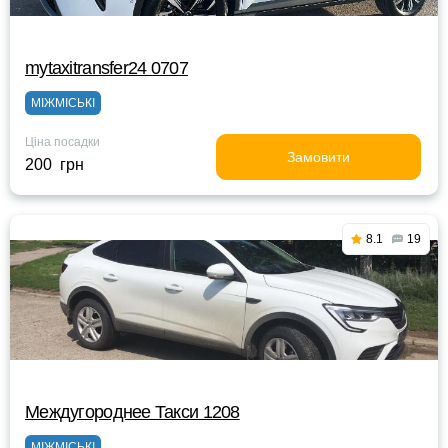
mytaxitransfer24 0707
МІЖМІСЬКІ
Ціна посадки
Замовити
200 грн
8.1
19
Междугороднее Такси 1208
МІЖМІСЬКІ