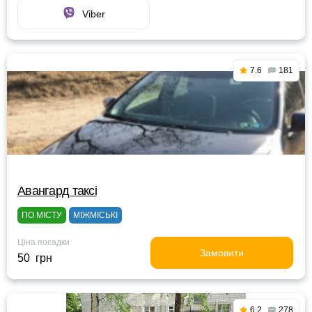
Viber
7.6
181
Авангард таксі
ПО МІСТУ
МІЖМІСЬКІ
Ціна посадки
Замовити
50 грн
6.2
278