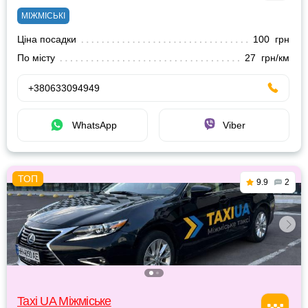
МІЖМІСЬКІ
Ціна посадки
100 грн
По місту
27 грн/км
+380633094949
WhatsApp
Viber
9.9
2
Taxi UA Міжміське