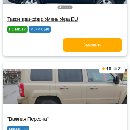
Такси трансфер Умань Укра EU
ПО МІСТУ
МІЖМІСЬКІ
Замовити
4.5
21
"Важная Персона"
МІЖМІСЬКІ