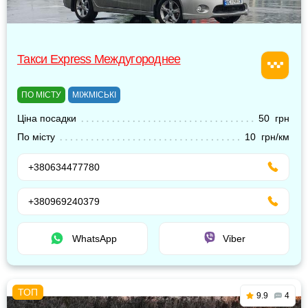
Такси Express Междугороднее
ПО МІСТУ
МІЖМІСЬКІ
Ціна посадки
50 грн
По місту
10 грн/км
+380634477780
+380969240379
WhatsApp
Viber
9.9
4