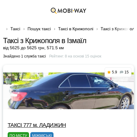
Таксі
Пошук таксі
Таксі в Крижополі
Таксі з Крижополя
Таксі з Крижополя в Ізмаїл
від 5625 до 5625 грн
,
571.5 км
Знайдено 1 служба таксі
Рейтинг:
8
на основі
15
оцінок
5.9
15
ТАКСІ 777 м. ЛАДИЖИН
ПО МІСТУ
МІЖМІСЬКІ