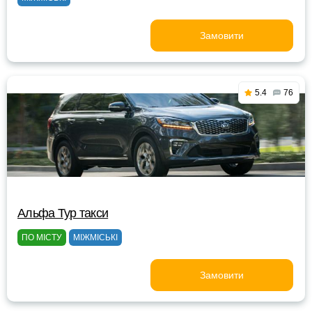
Замовити
5.4
76
Альфа Тур такси
ПО МІСТУ
МІЖМІСЬКІ
Замовити