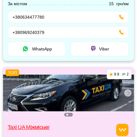
За містом
15 грн/км
+380634477780
+380969240379
WhatsApp
Viber
9.9
2
Taxi UA Міжміське