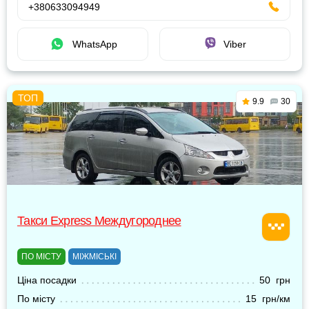
+380633094949
WhatsApp
Viber
9.9
30
Такси Express Междугороднее
ПО МІСТУ
МІЖМІСЬКІ
Ціна посадки
50 грн
По місту
15 грн/км