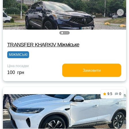
TRANSFER KHARKIV Міжміське
МІЖМІСЬКІ
Ціна посадки
Замовити
100 грн
9.5
0