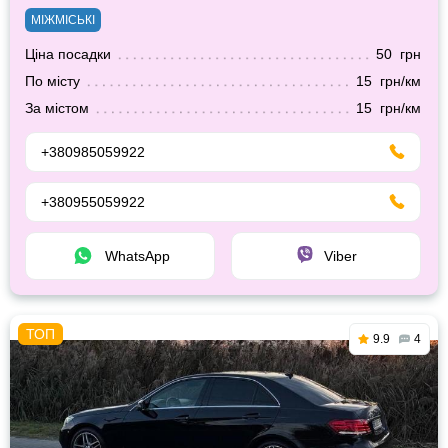
МІЖМІСЬКІ
Ціна посадки
50 грн
По місту
15 грн/км
За містом
15 грн/км
+380985059922
+380955059922
WhatsApp
Viber
9.9
4