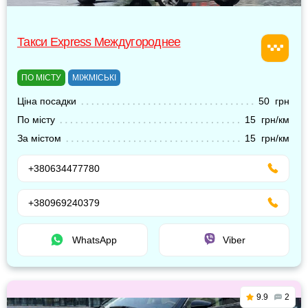
Такси Express Междугороднее
ПО МІСТУ
МІЖМІСЬКІ
Ціна посадки
50 грн
По місту
15 грн/км
За містом
15 грн/км
+380634477780
+380969240379
WhatsApp
Viber
9.9
2