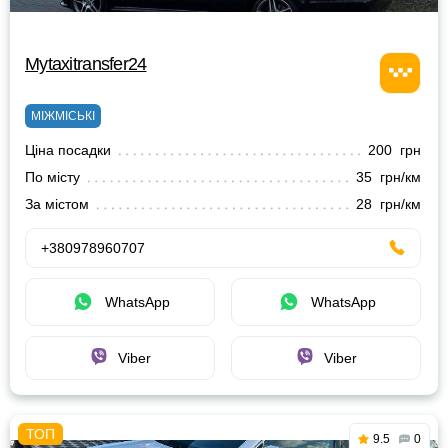
Mytaxitransfer24
МІЖМІСЬКІ
Ціна посадки
200 грн
По місту
35 грн/км
За містом
28 грн/км
+380978960707
WhatsApp
WhatsApp
Viber
Viber
9.5
0