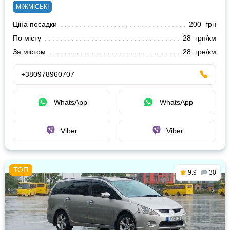
МІЖМІСЬКІ
Ціна посадки
200 грн
По місту
28 грн/км
За містом
28 грн/км
+380978960707
WhatsApp
WhatsApp
Viber
Viber
9.9
30