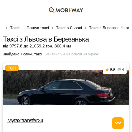
Таксі
Пошук таксі
Таксі в Львові
Таксі з Львова в Бере
Таксі з Львова в Березанька
від 9797.8 до 21659.2 грн
,
866.4 км
Знайдено 7 служб таксі
Рейтинг:
9.4
на основі
60
оцінок
9.9
4
Mytaxitransfer24