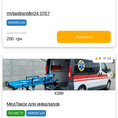
mytaxitransfer24 0707
МІЖМІСЬКІ
Ціна посадки
Замовити
200 грн
8
13
МедТакси для инвалидов
ПО МІСТУ
МІЖМІСЬКІ