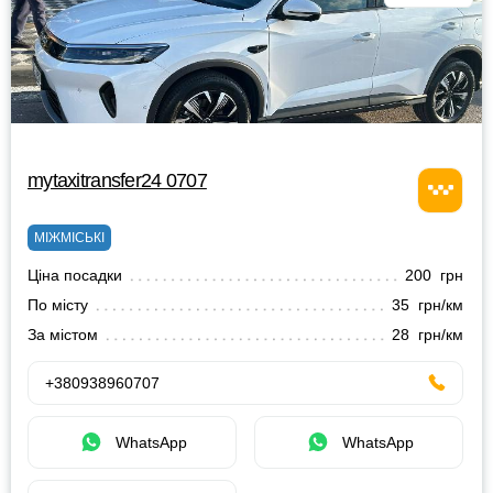
mytaxitransfer24 0707
МІЖМІСЬКІ
Ціна посадки
200 грн
По місту
35 грн/км
За містом
28 грн/км
+380938960707
WhatsApp
WhatsApp