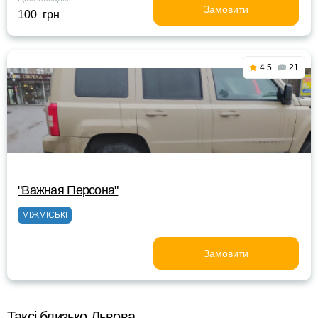
Замовити
100 грн
4.5
21
"Важная Персона"
МІЖМІСЬКІ
Замовити
Таксі близько Львова