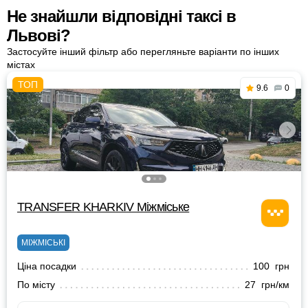
Не знайшли відповідні таксі в
Львові?
Застосуйте інший фільтр або перегляньте варіанти по інших
містах
9.6
0
TRANSFER KHARKIV Міжміське
МІЖМІСЬКІ
Ціна посадки
100 грн
По місту
27 грн/км