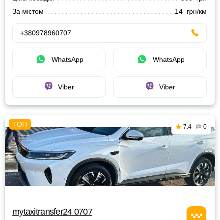
За містом
14 грн/км
+380978960707
WhatsApp
WhatsApp
Viber
Viber
7.4
0
mytaxitransfer24 0707