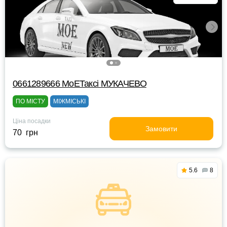
0661289666 MоЕТаксі МУКАЧЕВО
ПО МІСТУ
МІЖМІСЬКІ
Ціна посадки
Замовити
70 грн
5.6
8