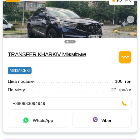
9.6
0
TRANSFER KHARKIV Міжміське
МІЖМІСЬКІ
Ціна посадки
100 грн
По місту
27 грн/км
+380633094949
WhatsApp
Viber