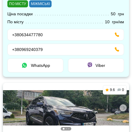
ПО МІСТУ
МІЖМІСЬКІ
Ціна посадки
50 грн
По місту
10 грн/км
+380634477780
+380969240379
WhatsApp
Viber
9.6
0