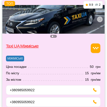
9.9
2
Taxi UA Міжміське
МІЖМІСЬКІ
Ціна посадки
50 грн
По місту
15 грн/км
За містом
15 грн/км
+380985059922
+380955059922