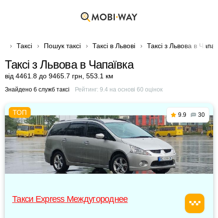
Таксі
Пошук таксі
Таксі в Львові
Таксі з Львова в Чапаї
Таксі з Львова в Чапаївка
від 4461.8 до 9465.7 грн
,
553.1 км
Знайдено 6 служб таксі
Рейтинг:
9.4
на основі
60
оцінок
9.9
30
Такси Express Междугороднее