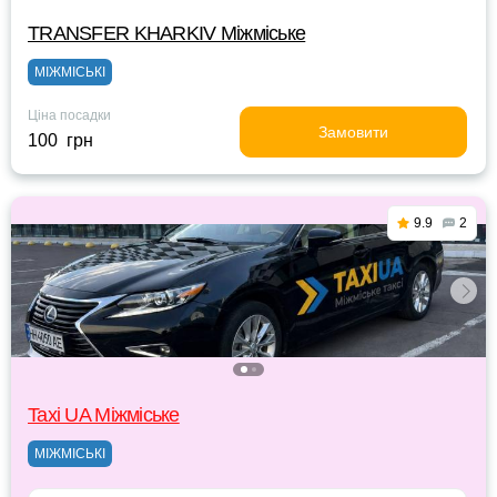
TRANSFER KHARKIV Міжміське
МІЖМІСЬКІ
Ціна посадки
Замовити
100 грн
9.9
2
Taxi UA Міжміське
МІЖМІСЬКІ