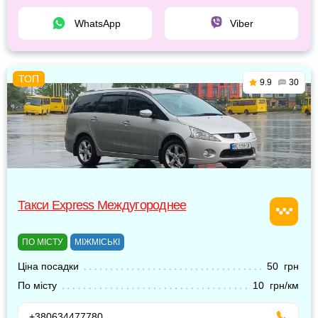
WhatsApp
Viber
9.9
30
Такси Express Междугороднее
ПО МІСТУ
МІЖМІСЬКІ
Ціна посадки
50 грн
По місту
10 грн/км
+380634477780