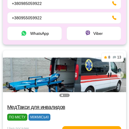
+380985059922
+380955059922
WhatsApp
Viber
8
13
МедТакси для инвалидов
ПО МІСТУ
МІЖМІСЬКІ
Ціна посадки