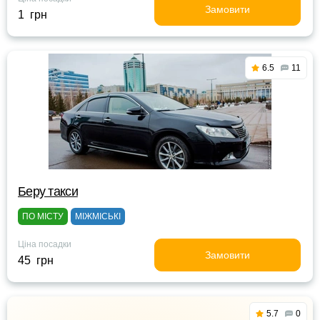
Замовити
1 грн
6.5
11
Беру такси
ПО МІСТУ
МІЖМІСЬКІ
Ціна посадки
Замовити
45 грн
5.7
0