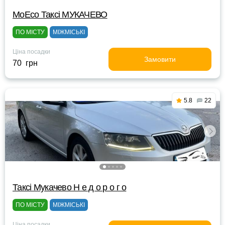
МоЕсо Таксі МУКАЧЕВО
ПО МІСТУ
МІЖМІСЬКІ
Ціна посадки
Замовити
70 грн
5.8
22
Таксі Мукачево Н е д о р о г о
ПО МІСТУ
МІЖМІСЬКІ
Ціна посадки