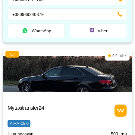
+380969240379
WhatsApp
Viber
9.9
4
Mytaxitransfer24
МІЖМІСЬКІ
Ціна посадки
500 грн