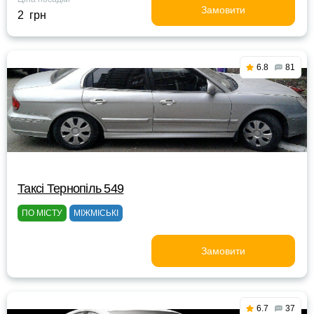
Замовити
2 грн
6.8
81
Таксі Тернопіль 549
ПО МІСТУ
МІЖМІСЬКІ
Замовити
6.7
37