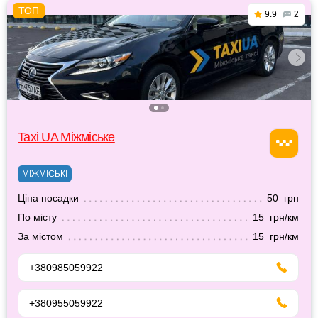
9.9
2
Taxi UA Міжміське
МІЖМІСЬКІ
Ціна посадки
50 грн
По місту
15 грн/км
За містом
15 грн/км
+380985059922
+380955059922