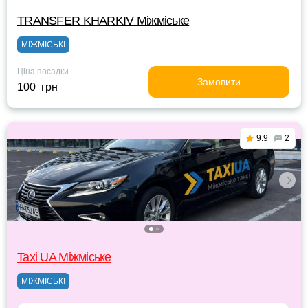
TRANSFER KHARKIV Міжміське
МІЖМІСЬКІ
Ціна посадки
Замовити
100 грн
9.9
2
Taxi UA Міжміське
МІЖМІСЬКІ