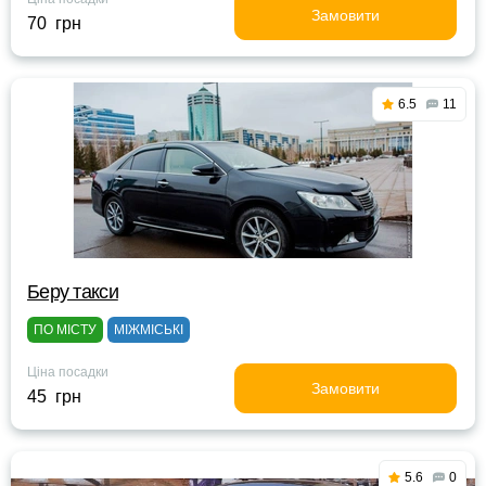
Замовити
70 грн
6.5
11
Беру такси
ПО МІСТУ
МІЖМІСЬКІ
Ціна посадки
Замовити
45 грн
5.6
0