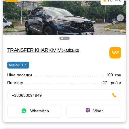
9.6
0
TRANSFER KHARKIV Міжміське
МІЖМІСЬКІ
Ціна посадки
100 грн
По місту
27 грн/км
+380633094949
WhatsApp
Viber