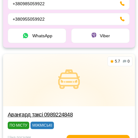
+380985059922
+380955059922
WhatsApp
Viber
5.7
0
Авангард таксі 0989224848
ПО МІСТУ
МІЖМІСЬКІ
Ціна посадки