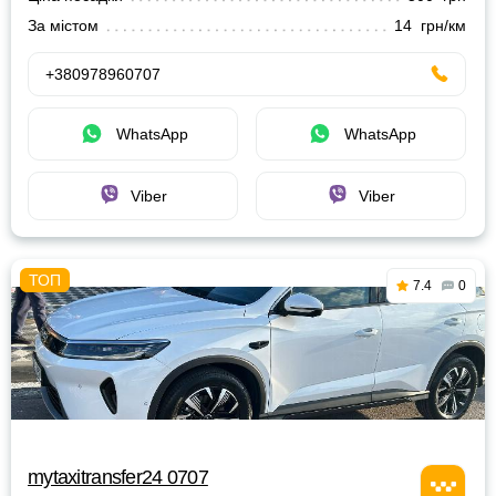
За містом
14 грн/км
+380978960707
WhatsApp
WhatsApp
Viber
Viber
7.4
0
mytaxitransfer24 0707