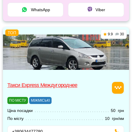
WhatsApp
Viber
9.9
30
Такси Express Междугороднее
ПО МІСТУ
МІЖМІСЬКІ
Ціна посадки
50 грн
По місту
10 грн/км
+380634477780