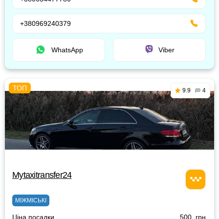
+380969240379
WhatsApp
Viber
9.9
4
Mytaxitransfer24
МІЖМІСЬКІ
Ціна посадки
500 грн