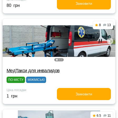
Замовити
80 грн
8
13
МедТакси для инвалидов
ПО МІСТУ
МІЖМІСЬКІ
Ціна посадки
Замовити
1 грн
6.5
11