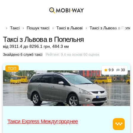
Таксі
Пошук таксі
Таксі в Львові
Таксі з Львова в Попе
Таксі з Львова в Попельня
від 3911.4 до 8296.1 грн
,
484.3 км
Знайдено 6 служб таксі
Рейтинг:
9.4
на основі
60
оцінок
9.9
30
Такси Express Междугороднее