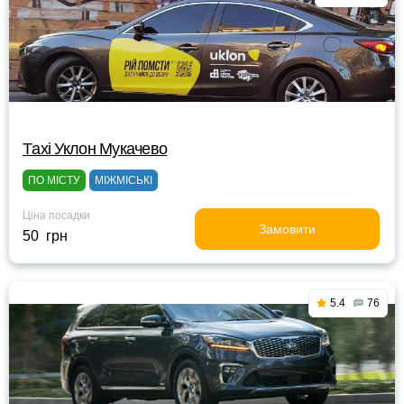
Тaxi Уклон Мукачево
ПО МІСТУ
МІЖМІСЬКІ
Ціна посадки
Замовити
50 грн
5.4
76