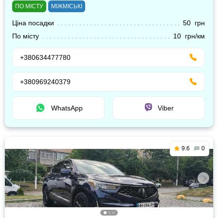
ПО МІСТУ
МІЖМІСЬКІ
Ціна посадки
50 грн
По місту
10 грн/км
+380634477780
+380969240379
WhatsApp
Viber
9.6
0