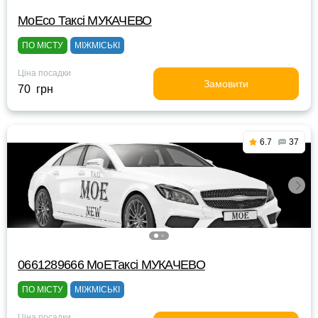
МоЕсо Таксі МУКАЧЕВО
ПО МІСТУ
МІЖМІСЬКІ
Ціна посадки
Замовити
70 грн
6.7
37
0661289666 MоЕТаксі МУКАЧЕВО
ПО МІСТУ
МІЖМІСЬКІ
Ціна посадки