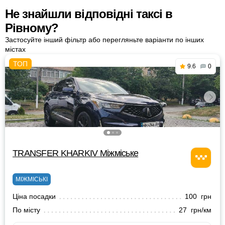
Не знайшли відповідні таксі в
Рівному?
Застосуйте інший фільтр або перегляньте варіанти по інших
містах
9.6
0
TRANSFER KHARKIV Міжміське
МІЖМІСЬКІ
Ціна посадки
100 грн
По місту
27 грн/км