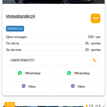
Mytaxitransfer24
МІЖМІСЬКІ
Ціна посадки
200 грн
По місту
35 грн/км
За містом
28 грн/км
+380978960707
WhatsApp
WhatsApp
Viber
Viber
7.6
0