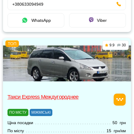
+380633094949
WhatsApp
Viber
9.9
30
Такси Express Междугороднее
ПО МІСТУ
МІЖМІСЬКІ
Ціна посадки
50 грн
По місту
15 грн/км