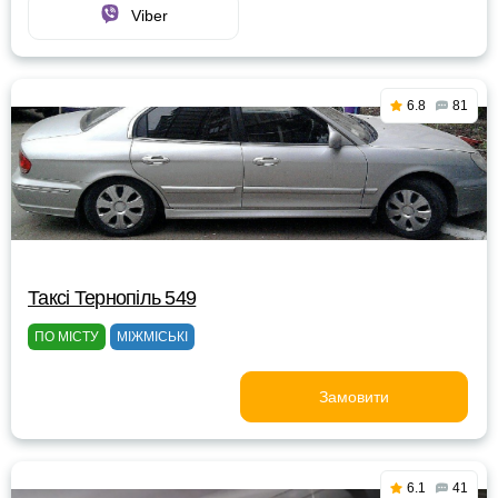
Viber
6.8
81
Таксі Тернопіль 549
ПО МІСТУ
МІЖМІСЬКІ
Замовити
6.1
41