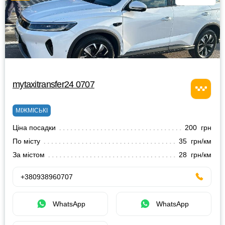
mytaxitransfer24 0707
МІЖМІСЬКІ
Ціна посадки
200 грн
По місту
35 грн/км
За містом
28 грн/км
+380938960707
WhatsApp
WhatsApp