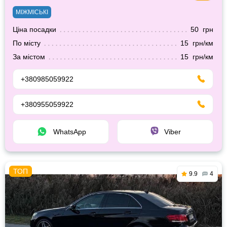
МІЖМІСЬКІ
Ціна посадки
50 грн
По місту
15 грн/км
За містом
15 грн/км
+380985059922
+380955059922
WhatsApp
Viber
9.9
4