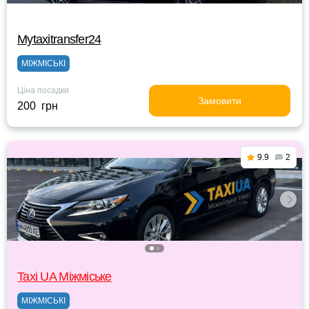
Mytaxitransfer24
МІЖМІСЬКІ
Ціна посадки
Замовити
200 грн
9.9
2
Taxi UA Міжміське
МІЖМІСЬКІ