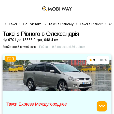
Таксі
Пошук таксі
Таксі в Рівному
Таксі з Рівного в Ол
Таксі з Рівного в Олександрія
від 9701 до 15555.2 грн
,
648.4 км
Знайдено 5 служб таксі
Рейтинг:
9.8
на основі
36
оцінок
9.9
30
Такси Express Междугороднее