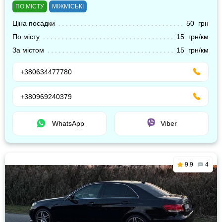
ПО МІСТУ
МІЖМІСЬКІ
Ціна посадки
50 грн
По місту
15 грн/км
За містом
15 грн/км
+380634477780
+380969240379
WhatsApp
Viber
9.9
4