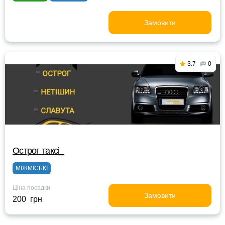
Замовити
3.7
0
Острог таксі_
МІЖМІСЬКІ
Ціна посадки
Замовити
200 грн