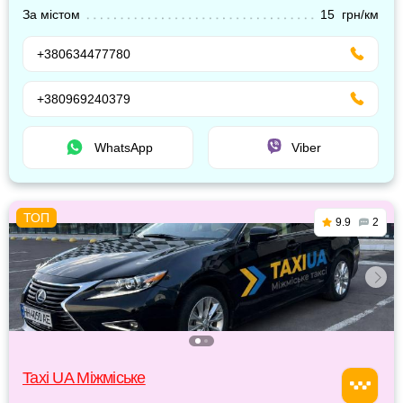
За містом
15 грн/км
+380634477780
+380969240379
WhatsApp
Viber
9.9
2
Taxi UA Міжміське