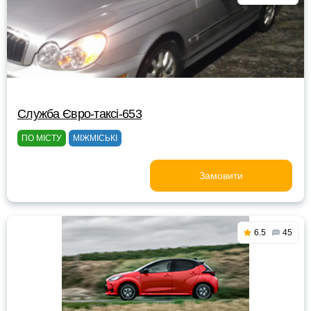
Служба Євро-таксі-653
ПО МІСТУ
МІЖМІСЬКІ
Замовити
6.5
45