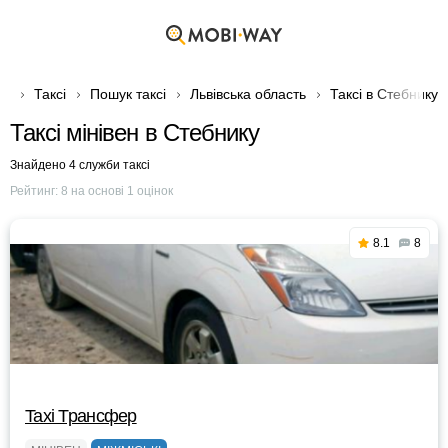
Таксі
Пошук таксі
Львівська область
Таксі в Стебнику
Таксі мінівен в Стебнику
Знайдено 4 служби таксі
Рейтинг:
8
на основі
1
оцінок
8.1
8
Taxi Трансфер