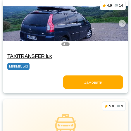
4.9
14
TAXITRANSFER lux
МІЖМІСЬКІ
Замовити
5.8
9