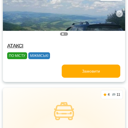
АТАКСІ
ПО МІСТУ
МІЖМІСЬКІ
Замовити
4
11