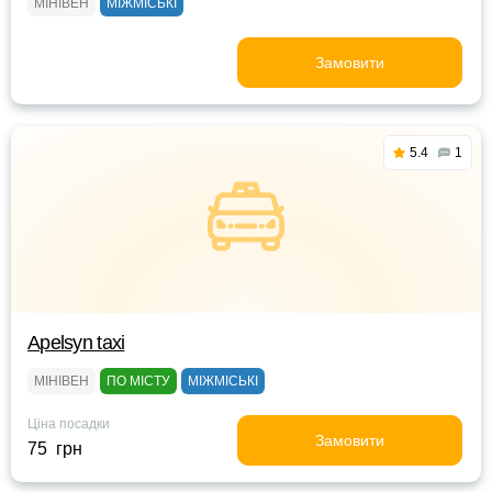
МІНІВЕН
МІЖМІСЬКІ
Замовити
5.4
1
Apelsyn taxi
МІНІВЕН
ПО МІСТУ
МІЖМІСЬКІ
Ціна посадки
Замовити
75 грн