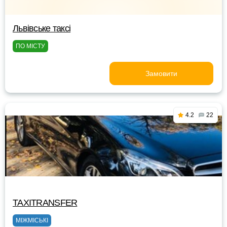
Львівське таксі
ПО МІСТУ
Замовити
4.2
22
TAXITRANSFER
МІЖМІСЬКІ