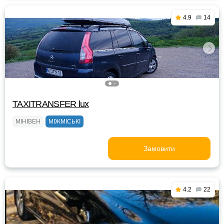
4.9
14
TAXITRANSFER lux
МІНІВЕН
МІЖМІСЬКІ
Замовити
4.2
22