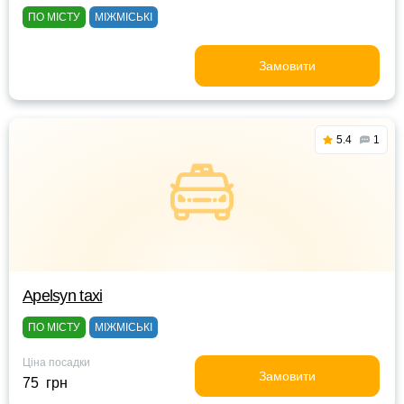
ПО МІСТУ
МІЖМІСЬКІ
Замовити
5.4
1
Apelsyn taxi
ПО МІСТУ
МІЖМІСЬКІ
Ціна посадки
Замовити
75 грн