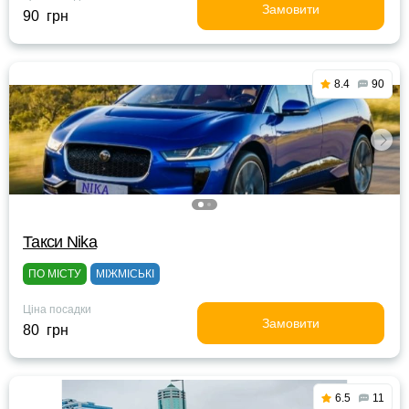
Замовити
90 грн
8.4
90
Такси Nika
ПО МІСТУ
МІЖМІСЬКІ
Ціна посадки
Замовити
80 грн
6.5
11