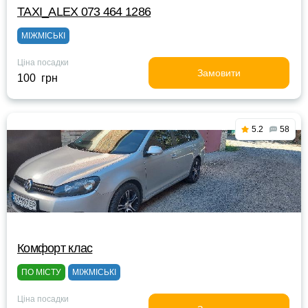
TAXI_ALEX 073 464 1286
МІЖМІСЬКІ
Ціна посадки
Замовити
100 грн
5.2
58
Комфорт клас
ПО МІСТУ
МІЖМІСЬКІ
Ціна посадки