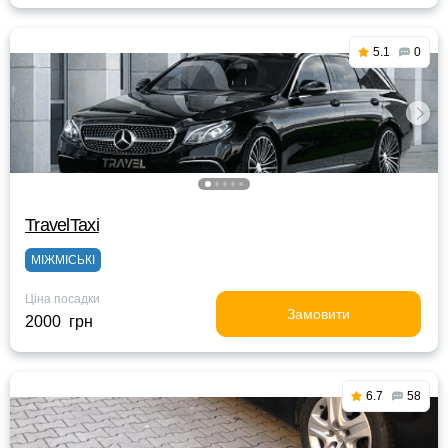
5.1
0
TravelTaxi
МІЖМІСЬКІ
Ціна посадки
Замовити
2000 грн
6.7
58