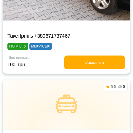
Таксі Ірпінь +380671737467
ПО МІСТУ
МІЖМІСЬКІ
Ціна посадки
Замовити
100 грн
5.6
0