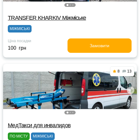
TRANSFER KHARKIV Міжміське
МІЖМІСЬКІ
Ціна посадки
Замовити
100 грн
8
13
МедТакси для инвалидов
ПО МІСТУ
МІЖМІСЬКІ