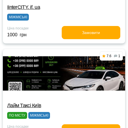
IinterCITY. if. ua
МІЖМІСЬКІ
Ціна посадки
Замовити
1000 грн
7.6
1
Лайм Таксі Київ
ПО МІСТУ
МІЖМІСЬКІ
Ціна посадки