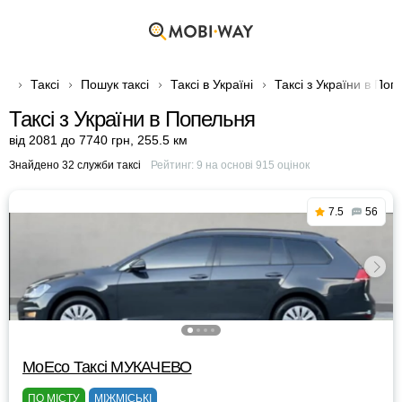
Таксі
Пошук таксі
Таксі в Україні
Таксі з України в По
Таксі з України в Попельня
від 2081 до 7740 грн
,
255.5 км
Знайдено 32 служби таксі
Рейтинг:
9
на основі
915
оцінок
7.5
56
МоЕсо Таксі МУКАЧЕВО
ПО МІСТУ
МІЖМІСЬКІ