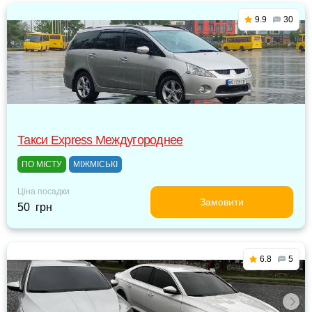
9.9
30
Такси Express Междугороднее
ПО МІСТУ
МІЖМІСЬКІ
Ціна посадки
Замовити
50 грн
6.8
5