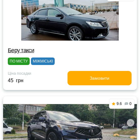
Беру такси
ПО МІСТУ
МІЖМІСЬКІ
Ціна посадки
Замовити
45 грн
9.6
0