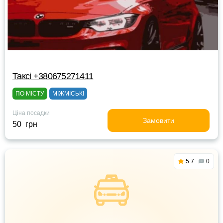
Таксі +380675271411
ПО МІСТУ
МІЖМІСЬКІ
Ціна посадки
Замовити
50 грн
5.7
0