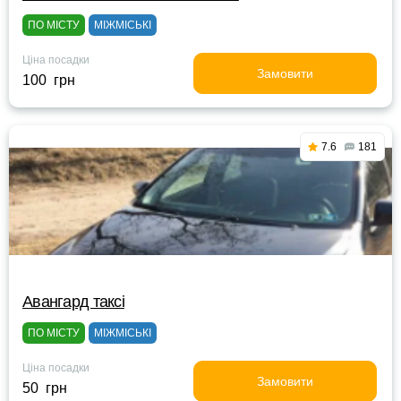
ПО МІСТУ
МІЖМІСЬКІ
Ціна посадки
Замовити
100 грн
7.6
181
Авангард таксі
ПО МІСТУ
МІЖМІСЬКІ
Ціна посадки
Замовити
50 грн