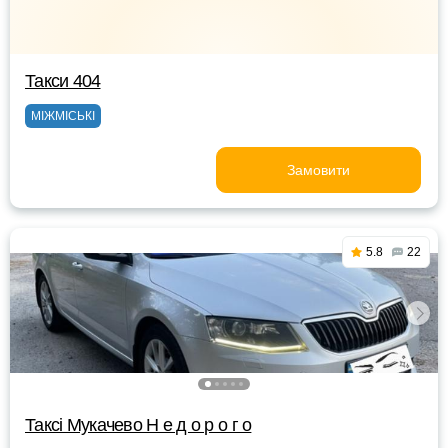
Такси 404
МІЖМІСЬКІ
Замовити
5.8
22
Таксі Мукачево Н е д о р о г о