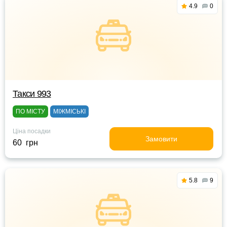
4.9
0
Такси 993
ПО МІСТУ
МІЖМІСЬКІ
Ціна посадки
Замовити
60 грн
5.8
9