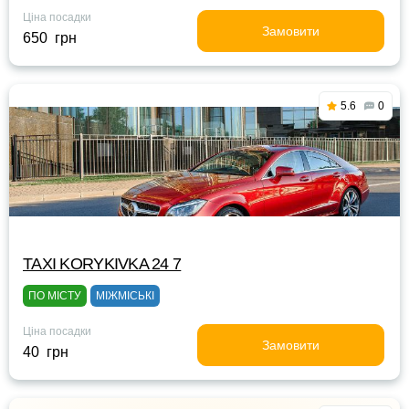
Ціна посадки
Замовити
650 грн
5.6
0
TAXI KORYKIVKA 24 7
ПО МІСТУ
МІЖМІСЬКІ
Ціна посадки
Замовити
40 грн