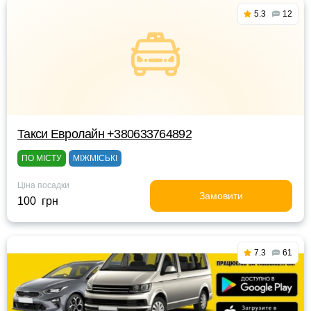
5.3
12
Такси Евролайн +380633764892
ПО МІСТУ
МІЖМІСЬКІ
Ціна посадки
Замовити
100 грн
7.3
61