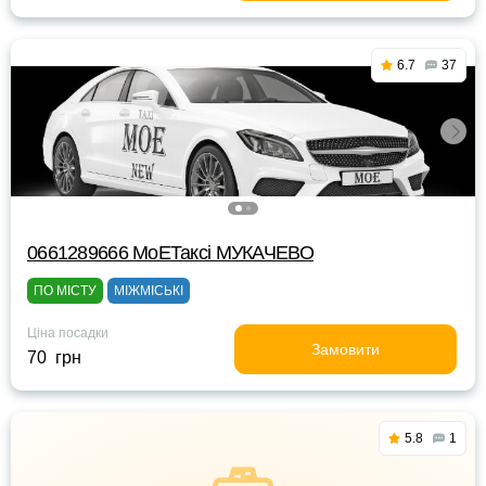
6.7
37
0661289666 MоЕТаксі МУКАЧЕВО
ПО МІСТУ
МІЖМІСЬКІ
Ціна посадки
Замовити
70 грн
5.8
1