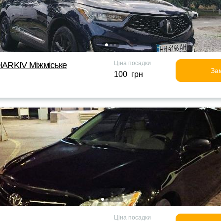
Ціна посадки
ARKIV Міжміське
За
100 грн
Ціна посадки