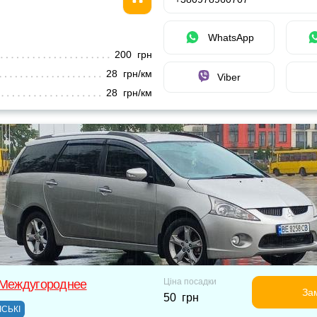
WhatsApp
200 грн
28 грн/км
Viber
28 грн/км
Ціна посадки
 Междугороднее
За
50 грн
ІСЬКІ