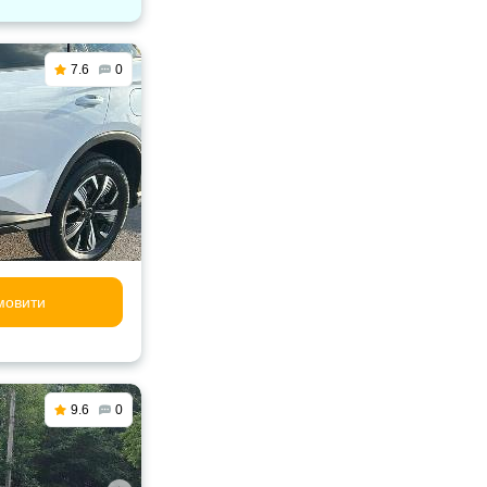
7.6
0
мовити
9.6
0