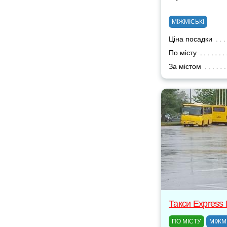
МІЖМІСЬКІ
Ціна посадки
По місту
За містом
Такси Express
ПО МІСТУ
МІЖМ