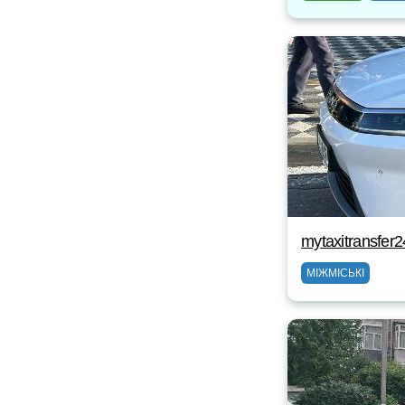
mytaxitransfer
МІЖМІСЬКІ