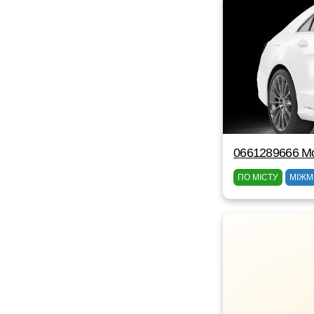
0661289666 M
ПО МІСТУ
МІЖМ