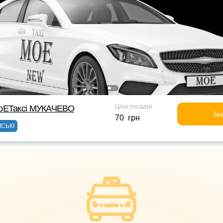
Ціна посадки
оЕТаксі МУКАЧЕВО
За
70 грн
ІСЬКІ