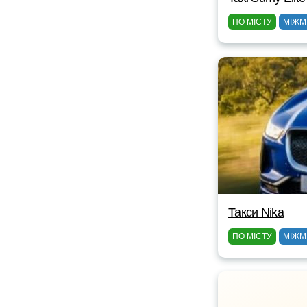
ПО МІСТУ
МІЖМ
Такси Nika
ПО МІСТУ
МІЖМ