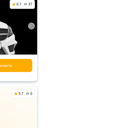
6.7
37
мовити
5.7
0