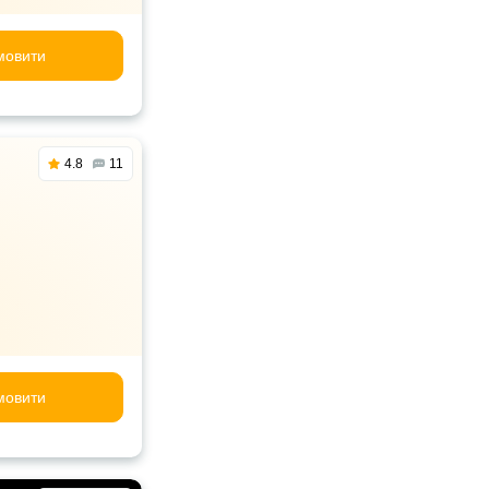
мовити
4.8
11
мовити