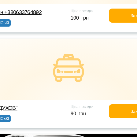
Ціна посадки
йн +380633764892
За
100 грн
ІСЬКІ
Ціна посадки
ДУХОВ"
За
90 грн
ІСЬКІ