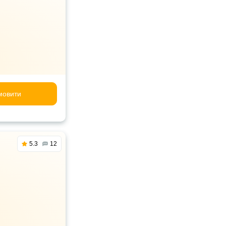
мовити
5.3
12