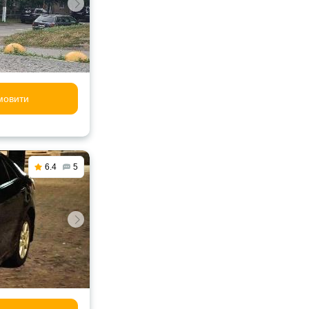
мовити
6.4
5