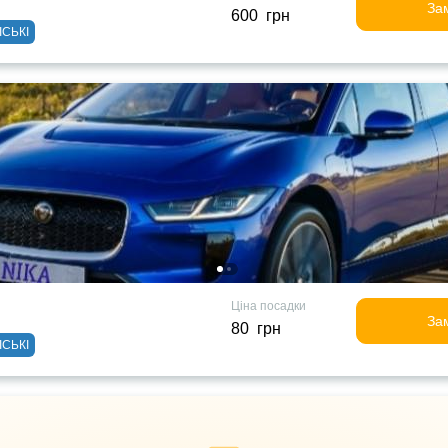
За
600 грн
ІСЬКІ
Ціна посадки
За
80 грн
ІСЬКІ