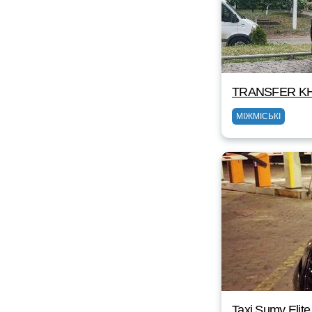
TRANSFER KH
МІЖМІСЬКІ
Taxi Sumy Elite