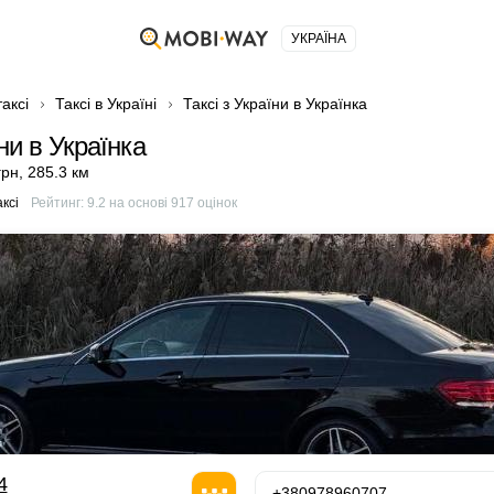
УКРАЇНА
аксі
Таксі в Україні
Таксі з України в Українка
їни в Українка
грн
,
285.3 км
ксі
Рейтинг:
9.2
на основі
917
оцінок
4
+380978960707