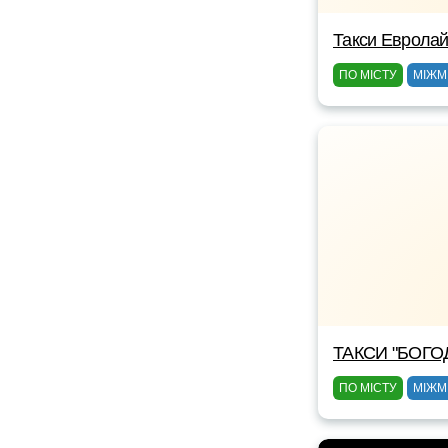
Такси Еврола
ПО МІСТУ
МІЖМ
ТАКСИ "БОГО
ПО МІСТУ
МІЖМ