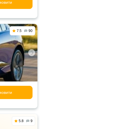
мовити
7.5
90
мовити
5.8
9