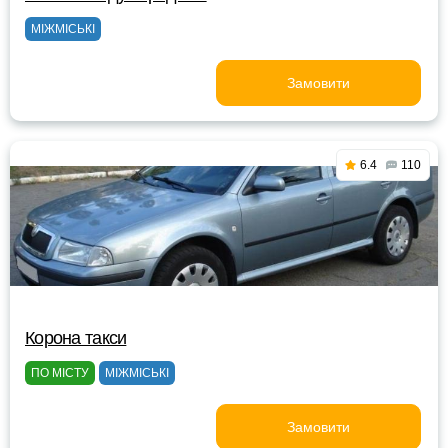
МІЖМІСЬКІ
Замовити
6.4
110
Корона такси
ПО МІСТУ
МІЖМІСЬКІ
Замовити