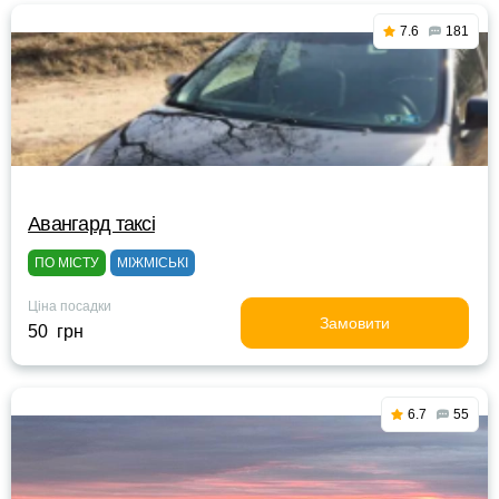
7.6
181
Авангард таксі
ПО МІСТУ
МІЖМІСЬКІ
Ціна посадки
Замовити
50 грн
6.7
55