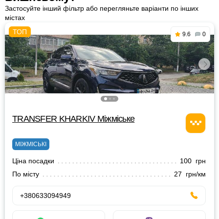
Застосуйте інший фільтр або перегляньте варіанти по інших
містах
9.6
0
TRANSFER KHARKIV Міжміське
МІЖМІСЬКІ
Ціна посадки
100 грн
По місту
27 грн/км
+380633094949