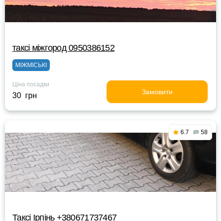
таксі міжгород 0950386152
МІЖМІСЬКІ
Ціна посадки
Замовити
30 грн
6.7
58
Таксі Ірпінь +380671737467