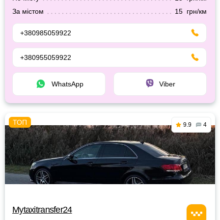
За містом
15 грн/км
+380985059922
+380955059922
WhatsApp
Viber
9.9
4
Mytaxitransfer24