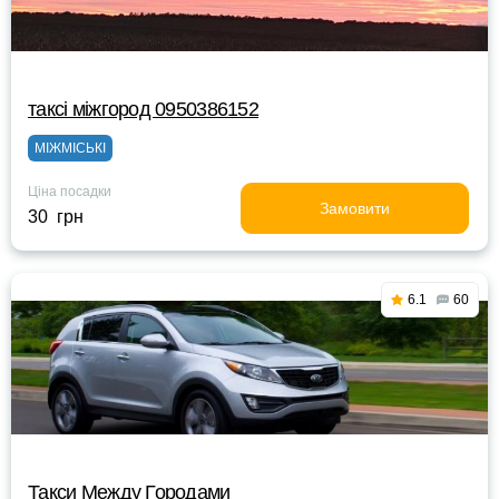
таксі міжгород 0950386152
МІЖМІСЬКІ
Ціна посадки
Замовити
30 грн
6.1
60
Такси Между Городами