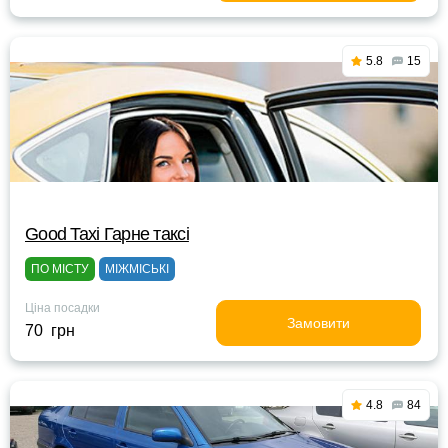
5.8
15
Good Taxi Гарне таксi
ПО МІСТУ
МІЖМІСЬКІ
Ціна посадки
Замовити
70 грн
4.8
84