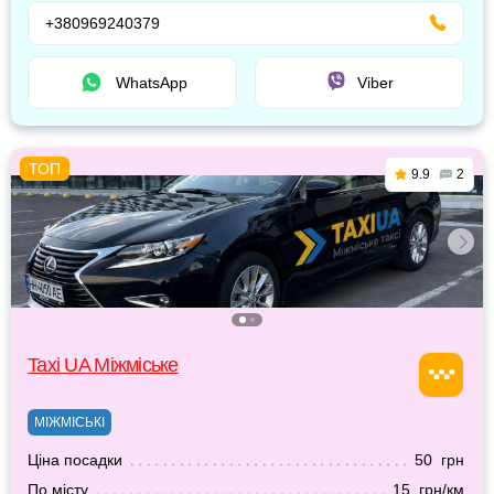
+380969240379
WhatsApp
Viber
9.9
2
Taxi UA Міжміське
МІЖМІСЬКІ
Ціна посадки
50 грн
По місту
15 грн/км