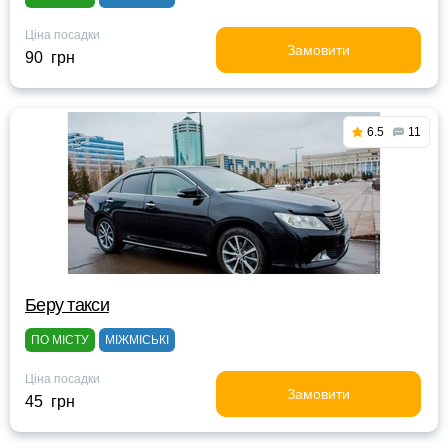
Ціна посадки
Замовити
90 грн
6.5
11
Беру такси
ПО МІСТУ
МІЖМІСЬКІ
Ціна посадки
Замовити
45 грн