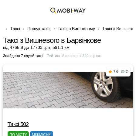
Таксі
Пошук таксі
Таксі в Вишневому
Таксі з Вишневог
Таксі з Вишневого в Барвінкове
від 4765.8 до 17733 грн
,
591.1 км
Знайдено 7 служб таксі
Рейтинг:
8
на основі
320
оцінок
7.6
2
Таксі 502
ПО МІСТУ
МІЖМІСЬКІ