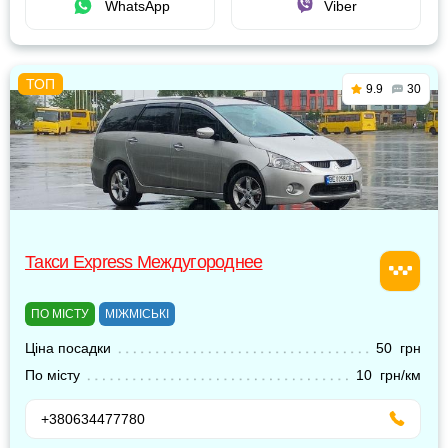
WhatsApp
Viber
9.9
30
Такси Express Междугороднее
ПО МІСТУ
МІЖМІСЬКІ
Ціна посадки
50 грн
По місту
10 грн/км
+380634477780