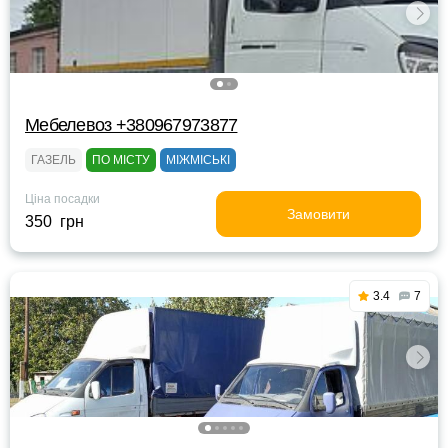
Мебелевоз +380967973877
ГАЗЕЛЬ
ПО МІСТУ
МІЖМІСЬКІ
Ціна посадки
Замовити
350 грн
3.4
7