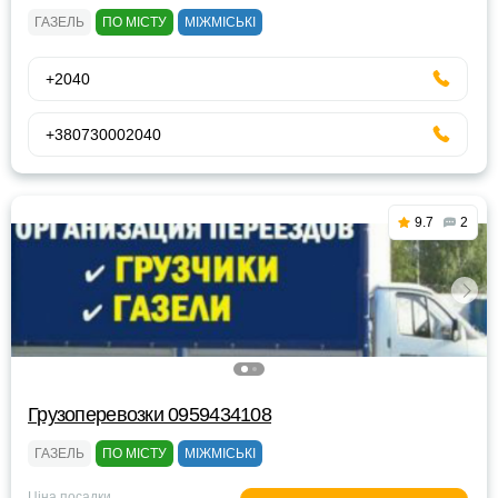
ГАЗЕЛЬ
ПО МІСТУ
МІЖМІСЬКІ
+2040
+380730002040
9.7
2
Грузоперевозки 0959434108
ГАЗЕЛЬ
ПО МІСТУ
МІЖМІСЬКІ
Ціна посадки