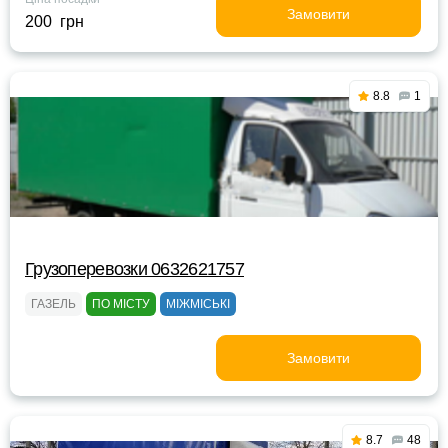
Замовити
200 грн
8.8
1
Грузоперевозки 0632621757
ГАЗЕЛЬ
ПО МІСТУ
МІЖМІСЬКІ
Замовити
8.7
48