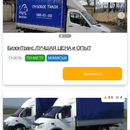
БизонТранс ЛУЧШАЯ ЦЕНА и ОПЫТ
ГАЗЕЛЬ
ПО МІСТУ
МІЖМІСЬКІ
Замовити
8.6
4