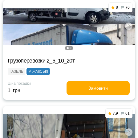
8
76
Грузоперевозки 2_5_10_20т
ГАЗЕЛЬ
МІЖМІСЬКІ
Ціна посадки
Замовити
1 грн
7.9
61