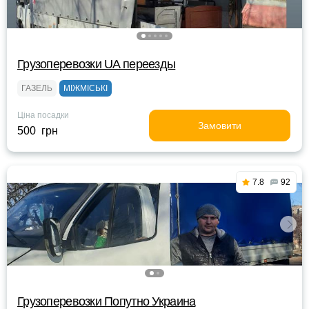
Грузоперевозки UA переезды
ГАЗЕЛЬ
МІЖМІСЬКІ
Ціна посадки
Замовити
500 грн
7.8
92
Грузоперевозки Попутно Украина