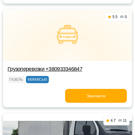
5.5
0
Грузоперевозки +380933346847
ГАЗЕЛЬ
МІЖМІСЬКІ
Замовити
4.7
11