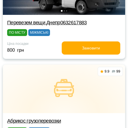
Перевезем вещи Днепр0632617883
ПО МІСТУ
МІЖМІСЬКІ
Ціна посадки
Замовити
800 грн
9.9
99
Абрикос грузоперевозки