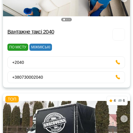
Вантажне таксі 2040
ПО МІСТУ
МІЖМІСЬКІ
+2040
+380730002040
4
6