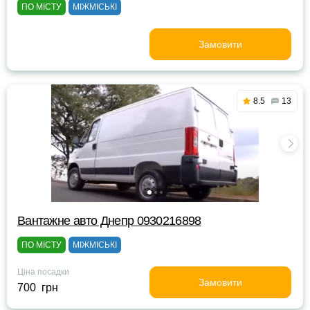
ПО МІСТУ
МІЖМІСЬКІ
Замовити
8.5
13
Вантажне авто Днепр 0930216898
ПО МІСТУ
МІЖМІСЬКІ
Ціна посадки
Замовити
700 грн