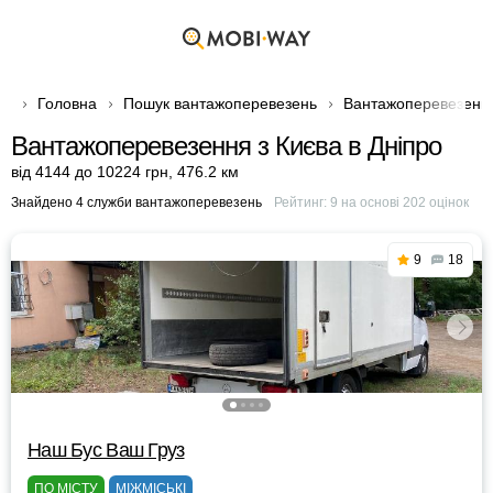
Головна
Пошук вантажоперевезень
Вантажоперевезення
Вантажоперевезення з Києва в Дніпро
від 4144 до 10224 грн
,
476.2 км
Знайдено 4 служби вантажоперевезень
Рейтинг:
9
на основі
202
оцінок
9
18
Наш Бус Ваш Груз
ПО МІСТУ
МІЖМІСЬКІ