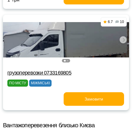
6.7
10
грузоперевозки 0733169805
ПО МІСТУ
МІЖМІСЬКІ
Замовити
Вантажоперевезення близько Києва