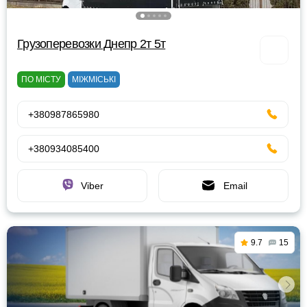
Грузоперевозки Днепр 2т 5т
ПО МІСТУ
МІЖМІСЬКІ
+380987865980
+380934085400
Viber
Email
9.7
15