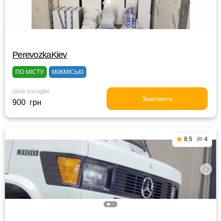
PerevozkaKiev
ПО МІСТУ
МІЖМІСЬКІ
Ціна посадки
Замовити
900 грн
8.5
4