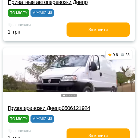
Приватные автоперевозки Днепр
ПО МІСТУ
МІЖМІСЬКІ
Ціна посадки
Замовити
1 грн
9.6
28
Грузоперевозки Днепр0506121924
ПО МІСТУ
МІЖМІСЬКІ
Ціна посадки
Замовити
1 грн