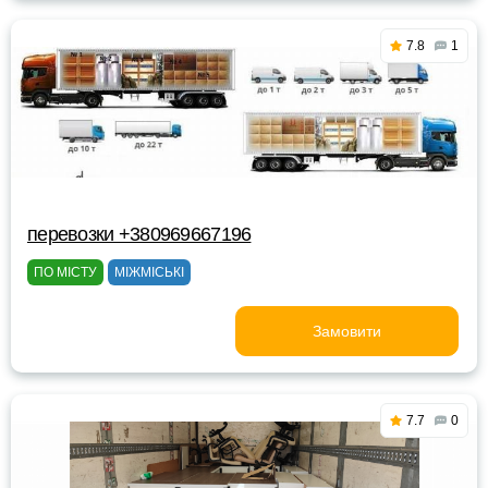
7.8
1
перевозки +380969667196
ПО МІСТУ
МІЖМІСЬКІ
Замовити
7.7
0