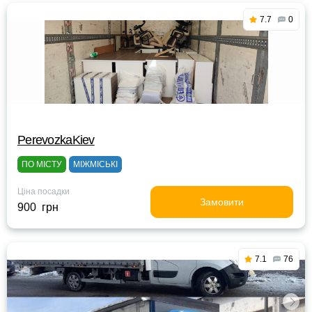
7.7
0
PerevozkaKiev
ПО МІСТУ
МІЖМІСЬКІ
Ціна посадки
Замовити
900 грн
7.1
76