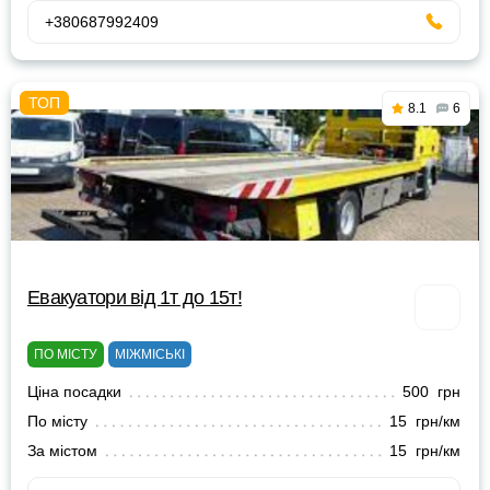
+380687992409
8.1
6
Евакуатори від 1т до 15т!
ПО МІСТУ
МІЖМІСЬКІ
Ціна посадки
500 грн
По місту
15 грн/км
За містом
15 грн/км