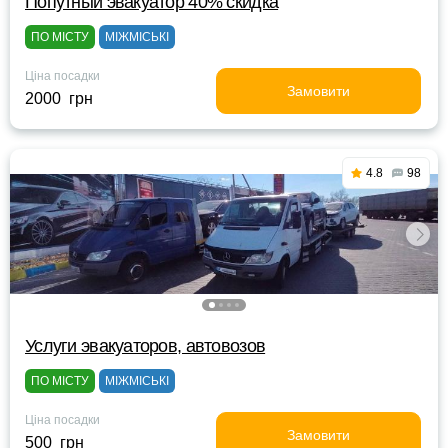
Попутный эвакуатор 40% скидка
ПО МІСТУ
МІЖМІСЬКІ
Ціна посадки
Замовити
2000 грн
4.8
98
Услуги эвакуаторов, автовозов
ПО МІСТУ
МІЖМІСЬКІ
Ціна посадки
Замовити
500 грн