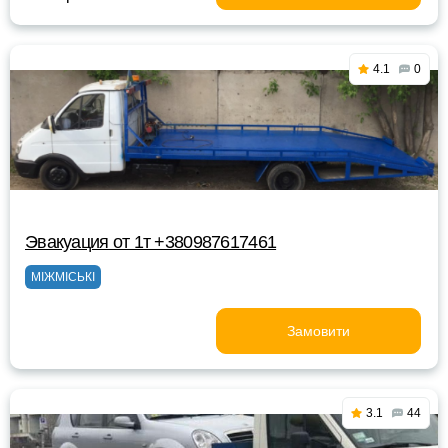
4.1
0
Эвакуация от 1т +380987617461
МІЖМІСЬКІ
Замовити
3.1
44