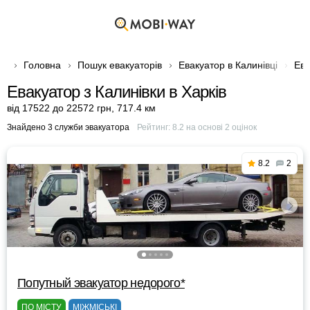
Головна
Пошук евакуаторів
Евакуатор в Калинівці
Ева
Евакуатор з Калинівки в Харків
від 17522 до 22572 грн
,
717.4 км
Знайдено 3 служби эвакуатора
Рейтинг:
8.2
на основі
2
оцінок
8.2
2
Попутный эвакуатор недорого*
ПО МІСТУ
МІЖМІСЬКІ