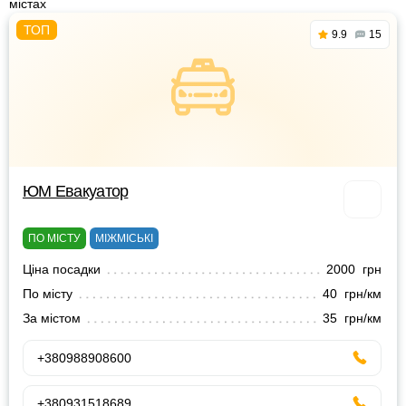
містах
9.9
15
ЮМ Евакуатор
ПО МІСТУ
МІЖМІСЬКІ
Ціна посадки
2000 грн
По місту
40 грн/км
За містом
35 грн/км
+380988908600
+380931518689