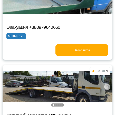
Эвакуация +380979640660
МІЖМІСЬКІ
Замовити
8.3
9