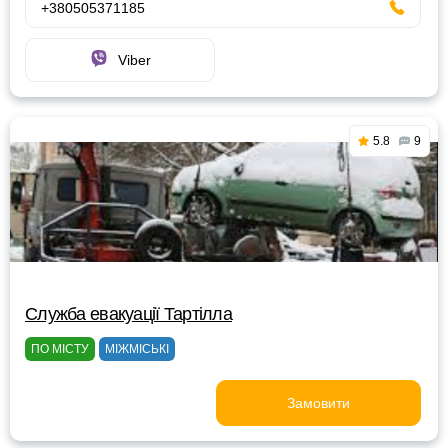
+380505371185
Viber
5.8
9
Служба евакуації Тартілла
ПО МІСТУ
МІЖМІСЬКІ
Замовити