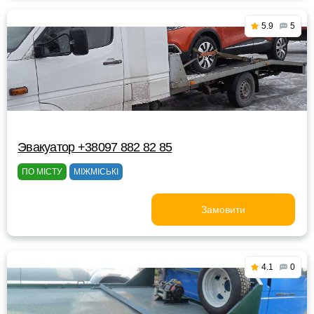
5.9
5
Эвакуатор +38097 882 82 85
ПО МІСТУ
МІЖМІСЬКІ
Замовити
4.1
0