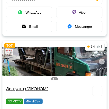
WhatsApp
Viber
Email
Messanger
6.4
7
Эвакуатор "ЭКОНОМ"
ПО МІСТУ
МІЖМІСЬКІ