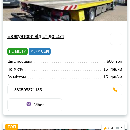
Евакуатори від 1т до 15т!
ПО МІСТУ
МІЖМІСЬКІ
Ціна посадки
500 грн
По місту
15 грн/км
За містом
15 грн/км
+380505371185
Viber
6.4
7