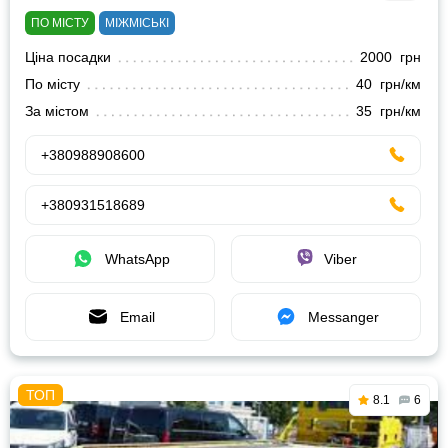
ПО МІСТУ
МІЖМІСЬКІ
Ціна посадки
2000 грн
По місту
40 грн/км
За містом
35 грн/км
+380988908600
+380931518689
WhatsApp
Viber
Email
Messanger
8.1
6