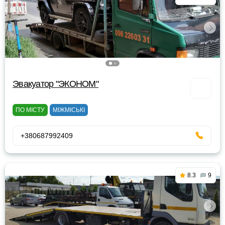
Эвакуатор "ЭКОНОМ"
ПО МІСТУ
МІЖМІСЬКІ
+380687992409
8.3
9