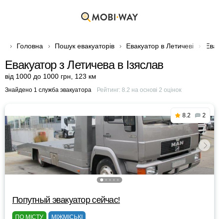
Головна
Пошук евакуаторів
Евакуатор в Летичеві
Евак
Евакуатор з Летичева в Ізяслав
від 1000 до 1000 грн
,
123 км
Знайдено 1 служба эвакуатора
Рейтинг:
8.2
на основі
2
оцінок
8.2
2
Попутный эвакуатор сейчас!
ПО МІСТУ
МІЖМІСЬКІ