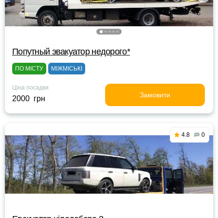
Попутный эвакуатор недорого*
ПО МІСТУ
МІЖМІСЬКІ
Ціна посадки
Замовити
2000 грн
4.8
0