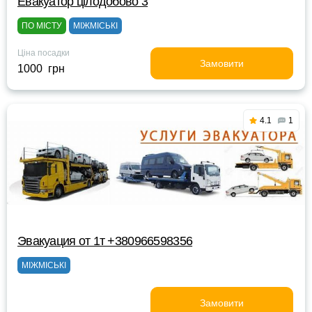
Евакуатор цілодобово 3
ПО МІСТУ
МІЖМІСЬКІ
Ціна посадки
Замовити
1000 грн
4.1
1
Эвакуация от 1т +380966598356
МІЖМІСЬКІ
Замовити