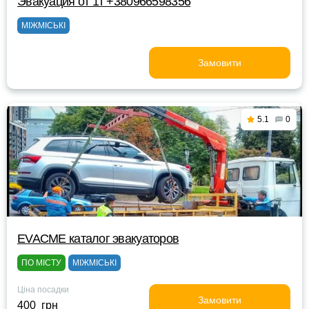
Эвакуация от 1т +380966598356
МІЖМІСЬКІ
Замовити
5.1
0
EVACME каталог эвакуаторов
ПО МІСТУ
МІЖМІСЬКІ
Ціна посадки
Замовити
400 грн