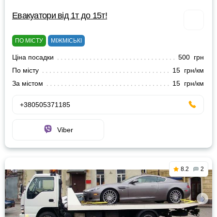
Евакуатори від 1т до 15т!
ПО МІСТУ
МІЖМІСЬКІ
Ціна посадки
500 грн
По місту
15 грн/км
За містом
15 грн/км
+380505371185
Viber
8.2
2