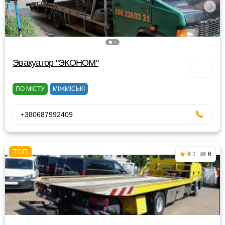
Эвакуатор "ЭКОНОМ"
ПО МІСТУ
МІЖМІСЬКІ
+380687992409
8.1
6