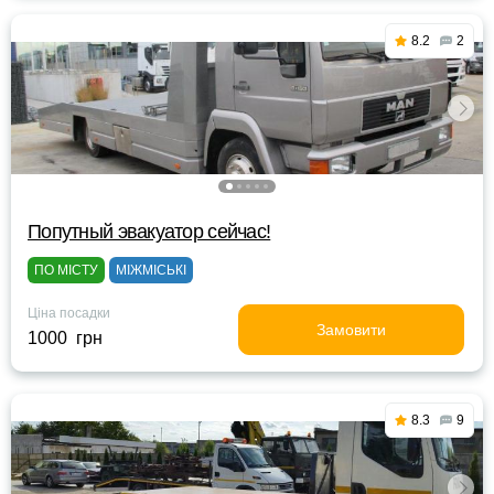
8.2
2
Попутный эвакуатор сейчас!
ПО МІСТУ
МІЖМІСЬКІ
Ціна посадки
Замовити
1000 грн
8.3
9