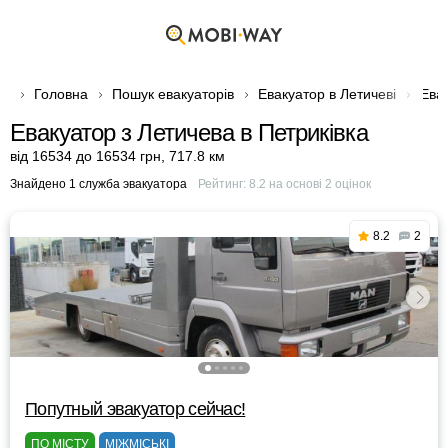
Головна
Пошук евакуаторів
Евакуатор в Летичеві
Евак
Евакуатор з Летичева в Петриківка
від 16534 до 16534 грн
,
717.8 км
Знайдено 1 служба эвакуатора
Рейтинг:
8.2
на основі
2
оцінок
8.2
2
Попутный эвакуатор сейчас!
ПО МІСТУ
МІЖМІСЬКІ