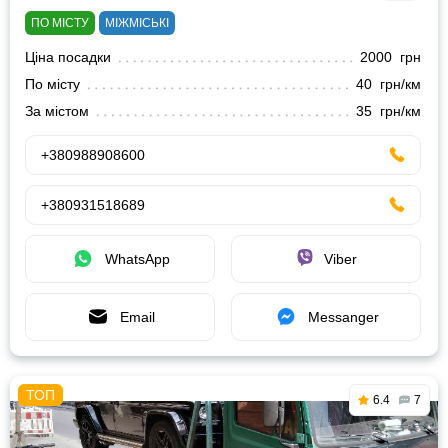
ПО МІСТУ
МІЖМІСЬКІ
Ціна посадки
2000 грн
По місту
40 грн/км
За містом
35 грн/км
+380988908600
+380931518689
WhatsApp
Viber
Email
Messanger
6.4
7