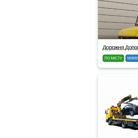
Дорожня Допом
ПО МІСТУ
МІЖМ