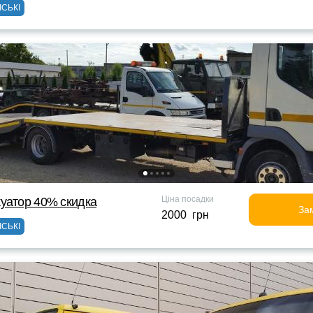
ІСЬКІ
Ціна посадки
уатор 40% скидка
За
2000 грн
ІСЬКІ