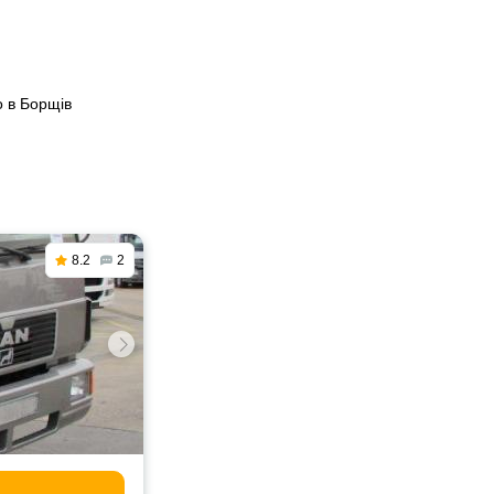
о в Борщів
8.2
2