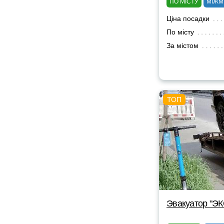
ПО МІСТУ
МІЖМ
Ціна посадки
По місту
За містом
Эвакуатор "Э