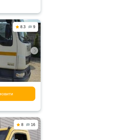
8.3
9
мовити
8
16