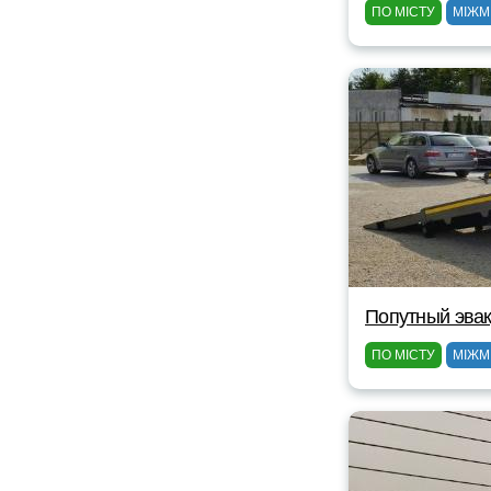
ПО МІСТУ
МІЖМ
Попутный эвак
ПО МІСТУ
МІЖМ