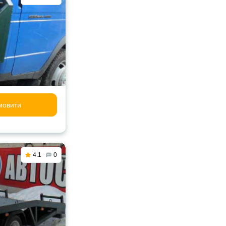
мовити
4.1
0