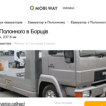
УКРАЇНА
ук евакуаторів
Евакуатор в Полонному
Евакуатор з Полонног
 Полонного в Борщів
н
,
237.8 км
акуатора
Рейтинг:
8.2
на основі
2
оцінок
Ціна посадки
уатор сейчас!