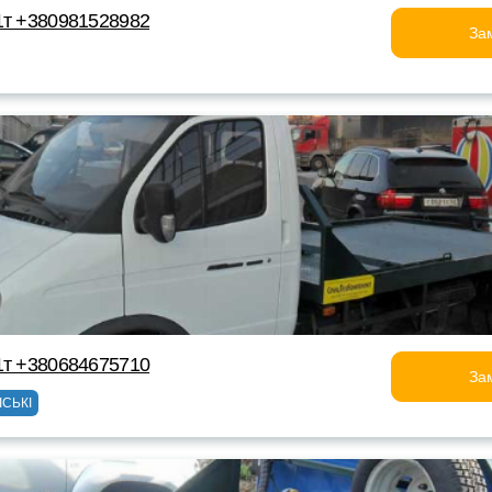
1т +380981528982
За
1т +380684675710
За
ІСЬКІ