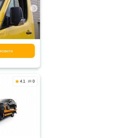
мовити
4.1
0