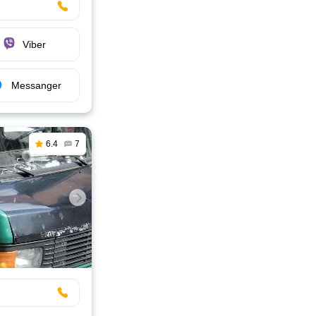
Viber
Messanger
6.4
7