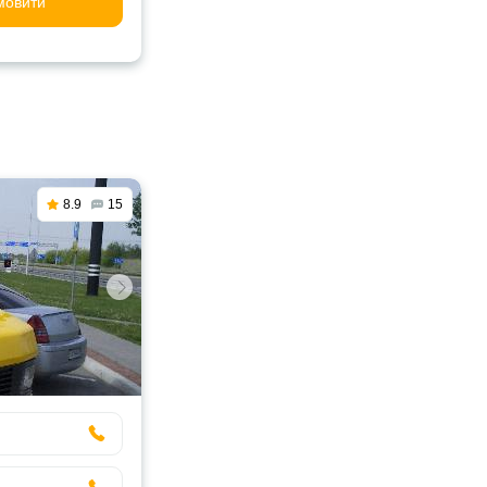
мовити
8.9
15