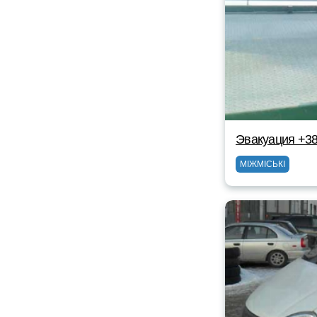
Эвакуация +3
МІЖМІСЬКІ