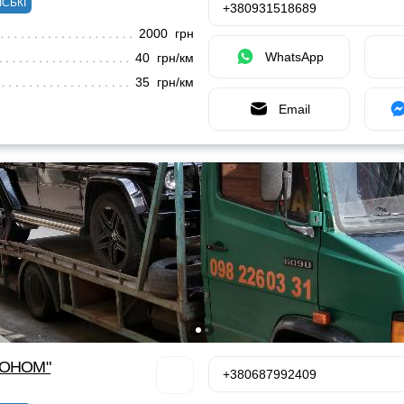
ІСЬКІ
+380931518689
2000 грн
WhatsApp
40 грн/км
35 грн/км
Email
КОНОМ"
+380687992409