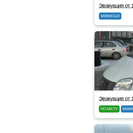
Эвакуация от 
МІЖМІСЬКІ
Эвакуация от 
ПО МІСТУ
МІЖМ