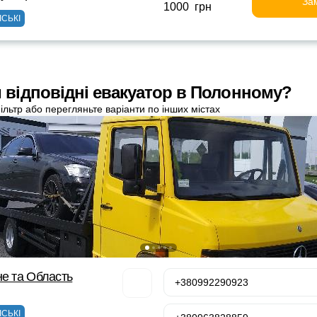
За
1000 грн
ІСЬКІ
 відповідні евакуатор в Полонному?
ільтр або перегляньте варіанти по інших містах
не та Область
+380992290923
ІСЬКІ