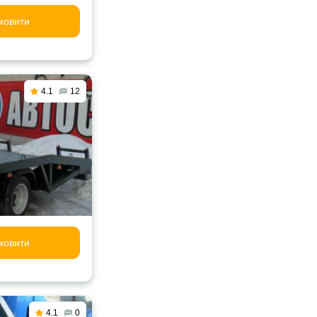
мовити
4.1
12
мовити
4.1
0