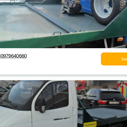
80979640660
За