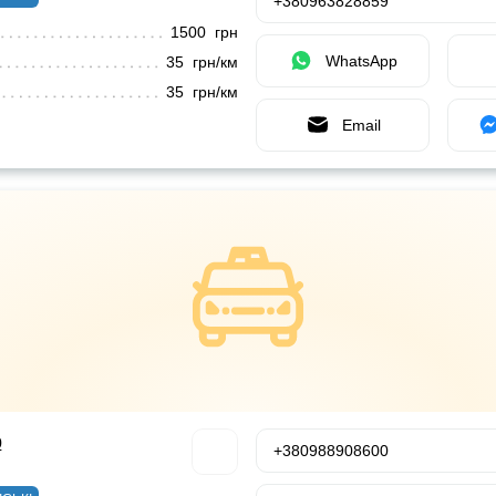
+380963828859
1500 грн
WhatsApp
35 грн/км
35 грн/км
Email
р
+380988908600