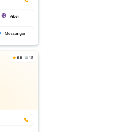
Viber
Messanger
9.9
15