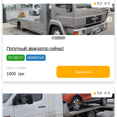
8.2
2
Попутный эвакуатор сейчас!
ПО МІСТУ
МІЖМІСЬКІ
Ціна посадки
Замовити
1000 грн
5.9
5