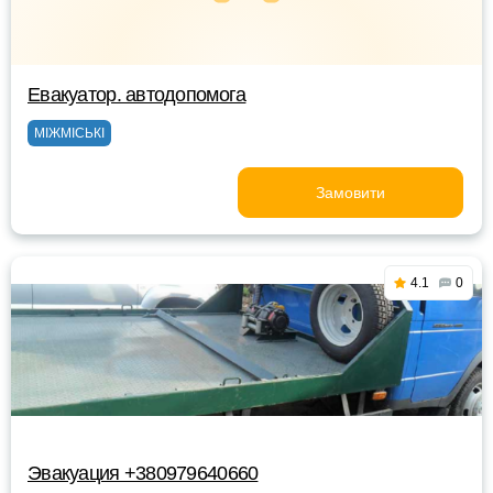
Евакуатор. автодопомога
МІЖМІСЬКІ
Замовити
4.1
0
Эвакуация +380979640660