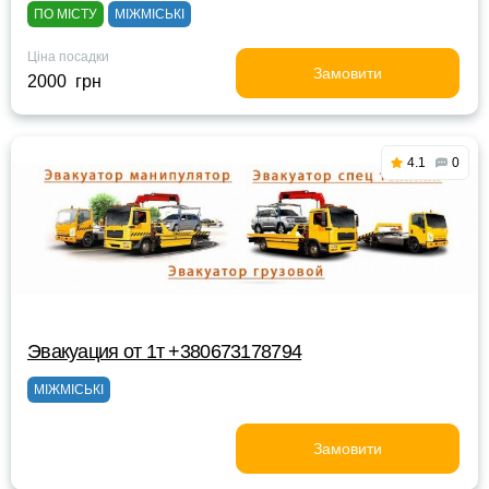
ПО МІСТУ
МІЖМІСЬКІ
Ціна посадки
Замовити
2000 грн
4.1
0
Эвакуация от 1т +380673178794
МІЖМІСЬКІ
Замовити