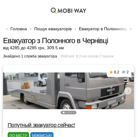
Головна
Пошук евакуаторів
Евакуатор в Полонному
Е
Евакуатор з Полонного в Чернівці
від 4285 до 4285 грн
,
309.5 км
Знайдено 1 служба эвакуатора
Рейтинг:
8.2
на основі
2
оцінок
8.2
2
Попутный эвакуатор сейчас!
ПО МІСТУ
МІЖМІСЬКІ