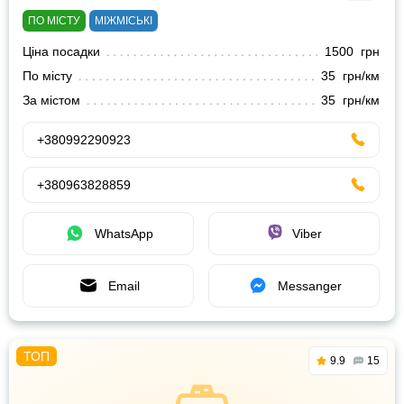
ПО МІСТУ
МІЖМІСЬКІ
Ціна посадки
1500 грн
По місту
35 грн/км
За містом
35 грн/км
+380992290923
+380963828859
WhatsApp
Viber
Email
Messanger
9.9
15