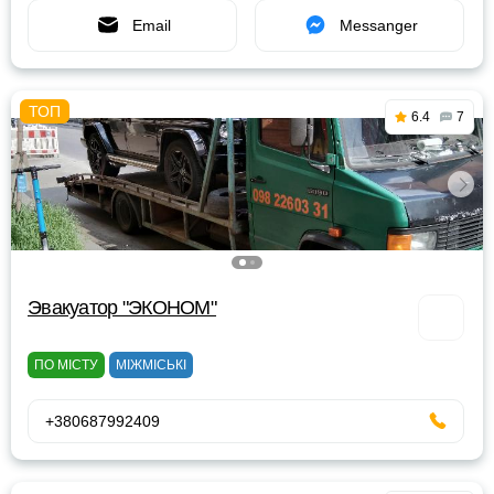
Email
Messanger
6.4
7
Эвакуатор "ЭКОНОМ"
ПО МІСТУ
МІЖМІСЬКІ
+380687992409