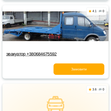
4.1
0
эвакуатор +380684675592
Замовити
3.6
0