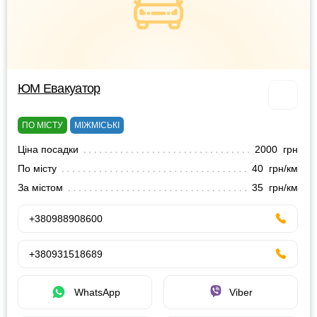
ЮМ Евакуатор
ПО МІСТУ
МІЖМІСЬКІ
Ціна посадки
2000 грн
По місту
40 грн/км
За містом
35 грн/км
+380988908600
+380931518689
WhatsApp
Viber