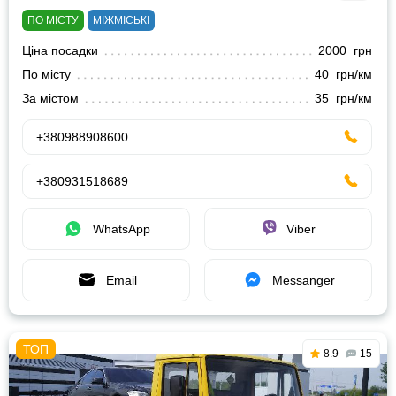
ПО МІСТУ
МІЖМІСЬКІ
Ціна посадки
2000 грн
По місту
40 грн/км
За містом
35 грн/км
+380988908600
+380931518689
WhatsApp
Viber
Email
Messanger
8.9
15