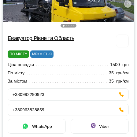
Евакуатор Рівне та Область
ПО МІСТУ
МІЖМІСЬКІ
Ціна посадки
1500 грн
По місту
35 грн/км
За містом
35 грн/км
+380992290923
+380963828859
WhatsApp
Viber