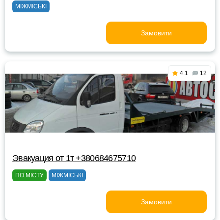
МІЖМІСЬКІ
Замовити
4.1
12
Эвакуация от 1т +380684675710
ПО МІСТУ
МІЖМІСЬКІ
Замовити