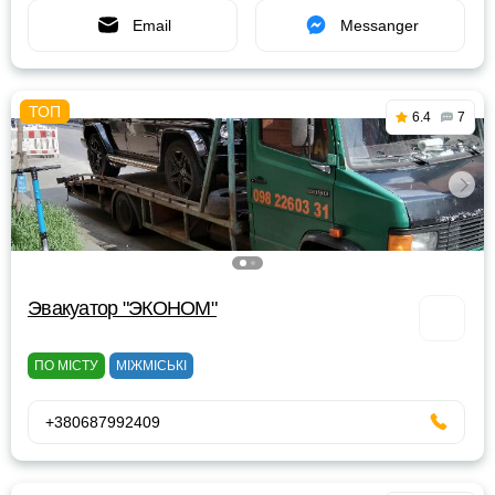
Email
Messanger
6.4
7
Эвакуатор "ЭКОНОМ"
ПО МІСТУ
МІЖМІСЬКІ
+380687992409