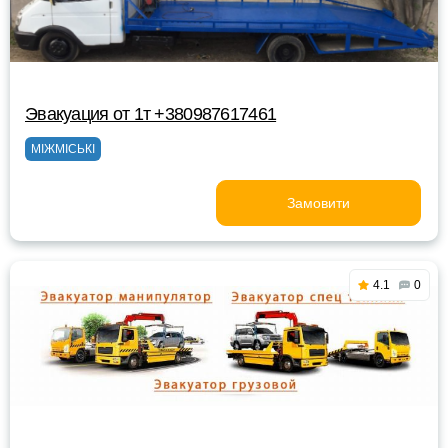
Эвакуация от 1т +380987617461
МІЖМІСЬКІ
Замовити
4.1
0