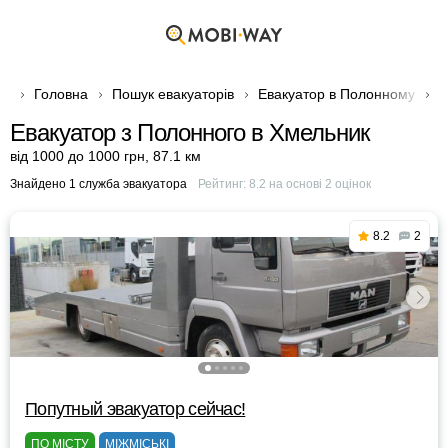
Головна
Пошук евакуаторів
Евакуатор в Полонному
Е
Евакуатор з Полонного в Хмельник
від 1000 до 1000 грн
,
87.1 км
Знайдено 1 служба эвакуатора
Рейтинг:
8.2
на основі
2
оцінок
8.2
2
Попутный эвакуатор сейчас!
ПО МІСТУ
МІЖМІСЬКІ